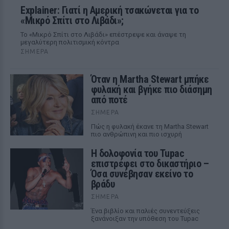
Explainer: Γιατί η Αμερική τσακώνεται για το
«Μικρό Σπίτι στο Λιβάδι»;
Το «Μικρό Σπίτι στο Λιβάδι» επέστρεψε και άναψε τη
μεγαλύτερη πολιτισμική κόντρα
ΣΉΜΕΡΑ
Όταν η Martha Stewart μπήκε
φυλακή και βγήκε πιο διάσημη
από ποτέ
ΣΉΜΕΡΑ
Πώς η φυλακή έκανε τη Martha Stewart
πιο ανθρώπινη και πιο ισχυρή
Η δολοφονία του Tupac
επιστρέφει στο δικαστήριο –
Όσα συνέβησαν εκείνο το
βράδυ
ΣΉΜΕΡΑ
Ένα βιβλίο και παλιές συνεντεύξεις
ξανάνοιξαν την υπόθεση του Tupac