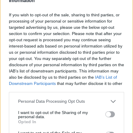
Information
If you wish to opt-out of the sale, sharing to third parties, or
processing of your personal or sensitive information for
targeted advertising by us, please use the below opt-out
section to confirm your selection. Please note that after your
opt-out request is processed you may continue seeing
interest-based ads based on personal information utilized by
us or personal information disclosed to third parties prior to
your opt-out. You may separately opt-out of the further
disclosure of your personal information by third parties on the
IAB’s list of downstream participants. This information may
also be disclosed by us to third parties on the
IAB’s List of
Downstream Participants
that may further disclose it to other
third parties.
Personal Data Processing Opt Outs
I want to opt-out of the Sharing of my
Ακολουθήστε το E-Radio.gr στο
Google News
personal data.
και μάθετε πρώτοι
τα πιο hot νέα
.
Opted In
I want to opt-out of the Sale of my