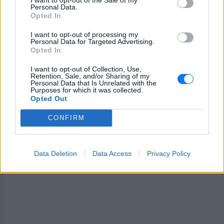
Εσύ μπήκες στο E-Daily.gr; Τα νέα της ημέρας
Personal Data.
Opted In
και ότι σου κάνει κλικ!
I want to opt-out of processing my
Ακολουθήστε το E-Radio.gr και στο Instagram
Personal Data for Targeted Advertising.
Opted In
ΔΙΑΦΗΜΙΣΗ
I want to opt-out of Collection, Use,
Retention, Sale, and/or Sharing of my
Personal Data that Is Unrelated with the
Purposes for which it was collected.
Opted Out
CONFIRM
Data Deletion
Data Access
Privacy Policy