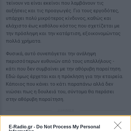
τείνουν να είναι εκείνοι που λαμβάνουν τις
αυξήσεις και τις προαγωγές. Για τους εργοδότες,
υπάρχει πολύ μικρότερος κίνδυνος, καθώς και
ελάχιστο έως καθόλου κόστος που σχετίζεται με
την πρόσληψη και την κατάρτιση, εξοικονομώντας
πολλά χρήματα.
Φυσικά, αυτό συνεπάγεται την ανάληψη
περισσότερων ευθυνών από τους υπαλλήλους -
κάτι που δεν συμβαίνει με την αθόρυβη παραίτηση.
Εδώ όμως έρχεται και η πρόκληση για την εταιρεία.
Κάποιος που κάνει το κάτι παραπάνω αλλά δεν
νιώσει πως η δουλειά του, σύντομα θα περάσει
στην αθόρυβη παραίτηση.
ΔΙΑΦΗΜΙΣΗ
E-Radio.gr -
Do Not Process My Personal