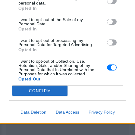
personal data.
Opted In
ΙΧΘΕΙΣ
I want to opt-out of the Sale of my
Ευτυχώς για εσάς, ψυχολογικά θα
Personal Data.
Opted In
χαλαρώσετε αρκετά αυτές τις ημέρες,
οπότε και δεν έχετε άλλες εντάσεις
I want to opt-out of processing my
Personal Data for Targeted Advertising.
και άλλους καβγάδες.
Opted In
I want to opt-out of Collection, Use,
ΔΙΑΦΗΜΙΣΗ
Retention, Sale, and/or Sharing of my
Personal Data that Is Unrelated with the
Purposes for which it was collected.
Opted Out
CONFIRM
Data Deletion
Data Access
Privacy Policy