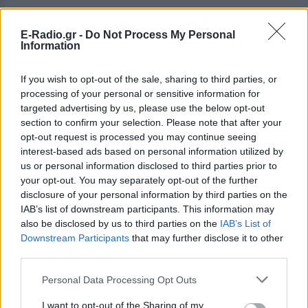
Οι σχέσεις σας και ιδίως οι πολύ
προσωπικές, θα έχουν πληθώρα
E-Radio.gr -
Do Not Process My Personal
Information
γεγονότων που δεν θα μπορείτε
εύκολα να τα αφομοιώσετε.
If you wish to opt-out of the sale, sharing to third parties, or
processing of your personal or sensitive information for
targeted advertising by us, please use the below opt-out
ΑΙΓΟΚΕΡΩΣ
section to confirm your selection. Please note that after your
opt-out request is processed you may continue seeing
Η κατανόηση και η
interest-based ads based on personal information utilized by
διαλλακτικότητα, θα φέρουν
us or personal information disclosed to third parties prior to
ισορροπία!
your opt-out. You may separately opt-out of the further
disclosure of your personal information by third parties on the
IAB’s list of downstream participants. This information may
ΥΔΡΟΧΟΟΣ
also be disclosed by us to third parties on the
IAB’s List of
Downstream Participants
that may further disclose it to other
Θα μπορέσετε επιτέλους να λύσετε
third parties.
παρεξηγήσεις που σας έχουν πειράξει
Personal Data Processing Opt Outs
και να προχωρήσετε μπροστά.
I want to opt-out of the Sharing of my