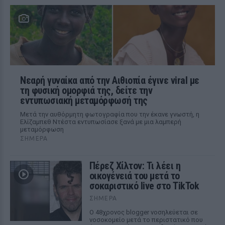
Νεαρή γυναίκα από την Αιθιοπία έγινε viral με
τη φυσική ομορφιά της, δείτε την
εντυπωσιακή μεταμόρφωσή της
Μετά την αυθόρμητη φωτογραφία που την έκανε γνωστή, η
Ελίζαμπεθ Ντέστα εντυπωσίασε ξανά με μια λαμπερή
μεταμόρφωση
ΣΉΜΕΡΑ
Πέρεζ Χίλτον: Τι λέει η
οικογένειά του μετά το
σοκαριστικό live στο TikTok
ΣΉΜΕΡΑ
Ο 48χρονος blogger νοσηλεύεται σε
νοσοκομείο μετά το περιστατικό που