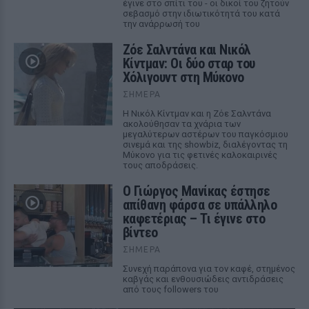
έγινε στο σπίτι του - οι δικοί του ζητούν
σεβασμό στην ιδιωτικότητά του κατά
την ανάρρωσή του
Ζόε Σαλντάνα και Νικόλ
Κίντμαν: Οι δύο σταρ του
Χόλιγουντ στη Μύκονο
ΣΉΜΕΡΑ
Η Νικόλ Κίντμαν και η Ζόε Σαλντάνα
ακολούθησαν τα χνάρια των
μεγαλύτερων αστέρων του παγκόσμιου
σινεμά και της showbiz, διαλέγοντας τη
Μύκονο για τις φετινές καλοκαιρινές
τους αποδράσεις.
Ο Γιώργος Μανίκας έστησε
απίθανη φάρσα σε υπάλληλο
καφετέριας – Τι έγινε στο
βίντεο
ΣΉΜΕΡΑ
Συνεχή παράπονα για τον καφέ, στημένος
καβγάς και ενθουσιώδεις αντιδράσεις
από τους followers του