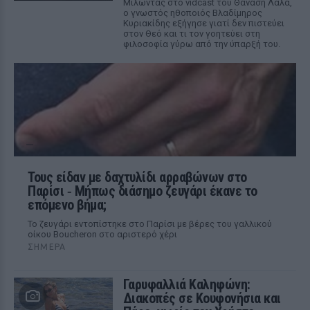
Μιλώντας στο vidcast του Θανάση Λάλα,
ο γνωστός ηθοποιός Βλαδίμηρος
Κυριακίδης εξήγησε γιατί δεν πιστεύει
στον Θεό και τι τον γοητεύει στη
φιλοσοφία γύρω από την ύπαρξή του.
Τους είδαν με δαχτυλίδι αρραβώνων στο
Παρίσι ‑ Μήπως διάσημο ζευγάρι έκανε το
επόμενο βήμα;
Το ζευγάρι εντοπίστηκε στο Παρίσι με βέρες του γαλλικού
οίκου Boucheron στο αριστερό χέρι
ΣΉΜΕΡΑ
Γαρυφαλλιά Καληφώνη:
Διακοπές σε Κουφονήσια και