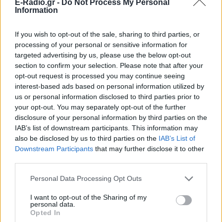
E-Radio.gr -
Do Not Process My Personal
Information
If you wish to opt-out of the sale, sharing to third parties, or
Ακολουθήστε το E-Radio.gr στο
Google News
processing of your personal or sensitive information for
και μάθετε πρώτοι
τα πιο hot νέα
.
targeted advertising by us, please use the below opt-out
section to confirm your selection. Please note that after your
Εσύ μπήκες στο E-Daily.gr; Τα νέα της ημέρας
opt-out request is processed you may continue seeing
interest-based ads based on personal information utilized by
και ότι σου κάνει κλικ!
us or personal information disclosed to third parties prior to
your opt-out. You may separately opt-out of the further
Ακολουθήστε το E-Radio.gr και στο Instagram
disclosure of your personal information by third parties on the
IAB’s list of downstream participants. This information may
ΔΙΑΦΗΜΙΣΗ
also be disclosed by us to third parties on the
IAB’s List of
Downstream Participants
that may further disclose it to other
third parties.
Personal Data Processing Opt Outs
I want to opt-out of the Sharing of my
personal data.
Opted In