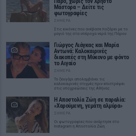
Πάρο, χωρίς τον Χρήστο
Μάστορα – Δείτε τις
φωτογραφίες
ΣΉΜΕΡΑ
Στις εικόνες που ανέβασε ποζάρει με το
μαγιό της στα υπέροχα νερά της Πάρου
Γιώργος Λιάγκας και Μαρία
Αντωνά: Καλοκαιρινές
διακοπές στη Μύκονο με φόντο
το Αιγαίο
ΣΉΜΕΡΑ
Το ζευγάρι απολαμβάνει τις
καλοκαιρινές στιγμές πριν επιστρέψει
στις υποχρεώσεις της Αθήνας
Η Αποστολία Ζώη σε παραλία:
«Χαρούμενη, γεμάτη αλμύρα»
ΣΉΜΕΡΑ
Οι φωτογραφίες που ανάρτησε στο
Instagram η Αποστολία Ζώη