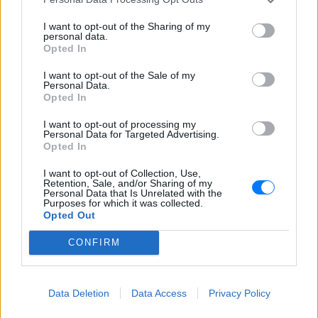
ερευνητής που κατέγραφε τη
συμβίωση του μικρού σκυλιού
I want to opt-out of the Sharing of my
με αγέλη λύκων εξηγεί γιατί
personal data.
δεν επενέβη
Opted In
ΣΉΜΕΡΑ
I want to opt-out of the Sale of my
Personal Data.
«Κρατάμε την επιστημονική απόσταση,
δεν είναι δυνατόν να πάω να επέμβω,
Opted In
ούτε γίνεται να στείλω κάποιον
κτηνίατρο σε ένα μέρος όπου υπάρχει
I want to opt-out of processing my
αγέλη με λύκους, είναι επικίνδυνο» λέει
Personal Data for Targeted Advertising.
στο protothema.gr ο διδάκτορας
Opted In
ζωολογίας του ΑΠΘ, Θεόδωρος Κομηνός
- Έχουν πεθάνει και έξι λυκόπουλα
I want to opt-out of Collection, Use,
Retention, Sale, and/or Sharing of my
Για πάντα στη Ρεάλ Μαδρίτης ο
Personal Data that Is Unrelated with the
Βινίσιους: Υπογράφει νέο
Purposes for which it was collected.
εξαετές συμβόλαιο ο
Opted Out
Βραζιλιάνος
CONFIRM
ΣΉΜΕΡΑ
Σύμφωνα με τον Φαμπρίτσιο Ρομάνο ο
Βραζιλιάνος είναι έτοιμος να αποδεχτεί
την πρόταση της Ρεάλ
Data Deletion
Data Access
Privacy Policy
Meta έξυπνα γυαλιά: Γιατί