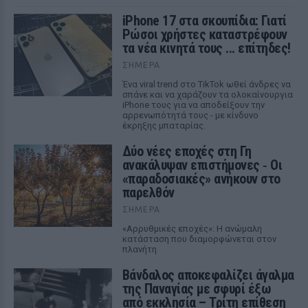
iPhone 17 στα σκουπίδια: Γιατί
Ρώσοι χρήστες καταστρέφουν
τα νέα κινητά τους ... επίτηδες!
ΣΉΜΕΡΑ
Ένα viral trend στο TikTok ωθεί άνδρες να
σπάνε και να χαράζουν τα ολοκαίνουργια
iPhone τους για να αποδείξουν την
αρρενωπότητά τους - με κίνδυνο
έκρηξης μπαταρίας.
Δύο νέες εποχές στη Γη
ανακάλυψαν επιστήμονες ‑ Oι
«παραδοσιακές» ανήκουν στο
παρελθόν
ΣΉΜΕΡΑ
«Αρρυθμικές εποχές»: Η ανώμαλη
κατάσταση που διαμορφώνεται στον
πλανήτη
Βάνδαλος αποκεφαλίζει άγαλμα
της Παναγίας με σφυρί έξω
από εκκλησία – Τρίτη επίθεση