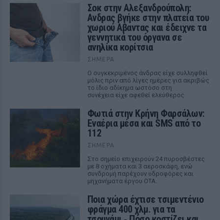
Σοκ στην Αλεξανδρούπολη:
Ανδρας βγήκε στην πλατεία του
χωριού Αβαντας και έδειχνε τα
γεννητικά του όργανα σε
ανηλίκα κορίτσια
ΣΉΜΕΡΑ
Ο συγκεκριμένος άνδρας είχε συλληφθεί
μόλις πριν από λίγες ημέρες για ακριβώς
το ίδιο αδίκημα ωστόσο στη
συνέχεια είχε αφεθεί ελεύθερος
Φωτιά στην Κρήνη Φαρσάλων:
Εναέρια μέσα και SMS από το
112
ΣΉΜΕΡΑ
Στο σημείο επιχειρούν 24 πυροσβέστες
με 8 οχήματα και 3 αεροσκάφη, ενώ
συνδρομή παρέχουν υδροφόρες και
μηχανήματα έργου ΟΤΑ.
Ποια χώρα έχτισε τσιμεντένιο
φράγμα 400 χλμ. για τα
τσουνάμι ‑ Πόσο κοστίζει και