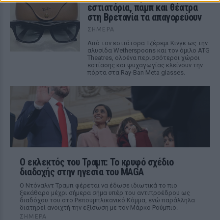
εστιατόρια, παμπ και θέατρα
στη Βρετανία τα απαγορεύουν
ΣΉΜΕΡΑ
Από τον εστιάτορα Τζέρεμι Κινγκ ως την
αλυσίδα Wetherspoons και τον όμιλο ATG
Theatres, ολοένα περισσότεροι χώροι
εστίασης και ψυχαγωγίας κλείνουν την
πόρτα στα Ray-Ban Meta glasses.
Ο εκλεκτός του Τραμπ: Το κρυφό σχέδιο
διαδοχής στην ηγεσία του MAGA
Ο Ντόναλντ Τραμπ φέρεται να έδωσε ιδιωτικά το πιο
ξεκάθαρο μέχρι σήμερα σήμα υπέρ του αντιπροέδρου ως
διαδόχου του στο Ρεπουμπλικανικό Κόμμα, ενώ παράλληλα
διατηρεί ανοιχτή την εξίσωση με τον Μάρκο Ρούμπιο.
ΣΉΜΕΡΑ