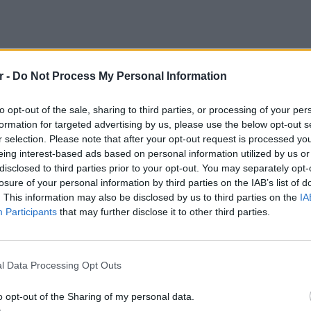
r -
Do Not Process My Personal Information
to opt-out of the sale, sharing to third parties, or processing of your per
μένει η κόρη μου. Είμαι πολύ χαρούμενη που
formation for targeted advertising by us, please use the below opt-out s
 συνεχίζεται με αποφασιστικότητα με τους
r selection. Please note that after your opt-out request is processed y
ακτηριστικά η ίδια μετά την αποφυλάκισή
eing interest-based ads based on personal information utilized by us or
disclosed to third parties prior to your opt-out. You may separately opt-
losure of your personal information by third parties on the IAB’s list of
. This information may also be disclosed by us to third parties on the
IA
κώστα μέσα από την εκπομπή της Φαίης
Participants
that may further disclose it to other third parties.
βουλευτής και πρώην αντιπρόεδρος του
ΕΙΔΗΣΕΙ
μένει με τον σύντροφό της, Φραντζέσκο
Τροχαί
τηκε με βραχιολάκι πριν από περίπου 2
Μητέρα
l Data Processing Opt Outs
o opt-out of the Sharing of my personal data.
Τζόρτζι δεν έχουν συναντηθεί, ο ίδιος μένει