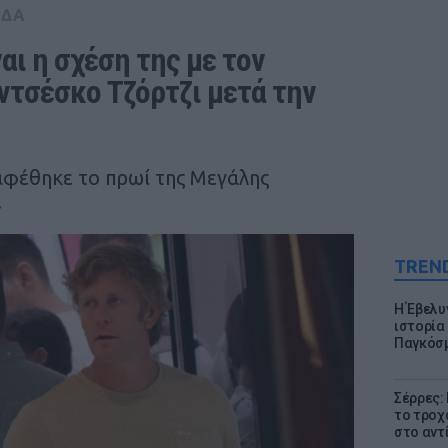
ΑΔΑ
αι η σχέση της με τον 
τσέσκο Τζόρτζι μετά την 
αφέθηκε το πρωί της Μεγάλης
.
TREN
Η Έβελυ
ιστορία
Παγκόσμ
Σέρρες:
το τροχ
στο αντ