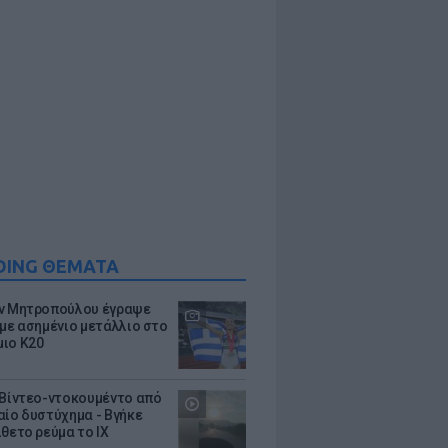
DING ΘΕΜΑΤΑ
ν Μητροπούλου έγραψε
 με ασημένιο μετάλλιο στο
ιο Κ20
 Βίντεο-ντοκουμέντο από
αίο δυστύχημα - Βγήκε
ίθετο ρεύμα το ΙΧ