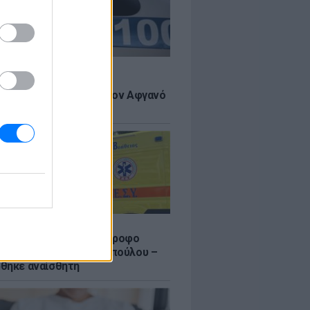
Σ
 πιστεύουμε», λένε οι
ανοί που υιοθέτησαν τον Αφγανό
σβο
Σ
γυναίκας από τον 5ο όροφο
τοικίας στη Μιχαλακοπούλου –
θηκε αναίσθητη