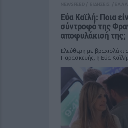
NEWSFEED
/
ΕΙΔΗΣΕΙΣ
/
ΕΛΛ
Εύα Καϊλή: Ποια είν
σύντροφό της Φραν
αποφυλάκισή της;
Ελεύθερη με βραχιολάκι 
Παρασκευής, η Εύα Καϊλή