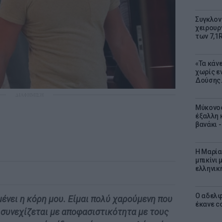
Συγκλον
χειρουρ
των 7,1
«Τα κάν
χωρίς ε
Δούσης.
ΔΙΑΦΗΜΙΣΗ
Μύκονος
έξαλλη 
βανάκι 
Η Μαρία
μπικίνι
ελληνικ
Ο αδελφ
μένει η κόρη μου. Είμαι πολύ χαρούμενη που
έκανε c
ς συνεχίζεται με αποφασιστικότητα με τους