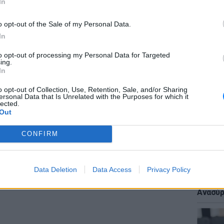
In
δικό της, έχουν πολύ καλές σχέσεις ενώ
φωνικά. Επιπλέον, η κόρη του ζευγαριού
o opt-out of the Sale of my Personal Data.
 γονείς της.
In
ΕΙΔΗΣΕΙ
ή μπορεί να βγει από το σπίτι μόνο για
to opt-out of processing my Personal Data for Targeted
«Δεν το
ing.
ό τις Αρχές.
Αμερικ
In
στη Λέ
o opt-out of Collection, Use, Retention, Sale, and/or Sharing
ersonal Data that Is Unrelated with the Purposes for which it
lected.
Out
CONFIRM
ΕΙΔΗΣΕΙ
Data Deletion
Data Access
Privacy Policy
Πτώση 
πολυκα
Ανασύρ