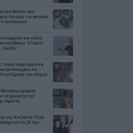
ιστικό βίντεο από
γείο την ώρα του σεισμού
R στην Ιαπωνία
ετε κάφρους και κτήνη
νσυναίσθηση»: Ο Τάσος
..δικάζει
: Ιταλοί παρτάρουν σε
κατάσταση μέσα σε...
- Η αντίδραση του οδηγού
 Μενούνος φόρεσε
 με τα χρώματα της
ής σημαίας
ός της Αντζελίνα Τζολί
oming out στα 53 του