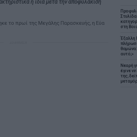
κτηριστικά η ίδια μετά την αποφυλάκισή
Προφυλα
Στυλίδα
κατηγορ
ηκε το πρωί της Μεγάλης Παρασκευής, η Εύα
στη Βοι
Έξαλλη 
ΔΙΑΦΗΜΙΣΗ
πλήρωσε
θαμώνα:
αυτό;»
Νεαρή γ
έγινε vi
της, δε
μεταμό