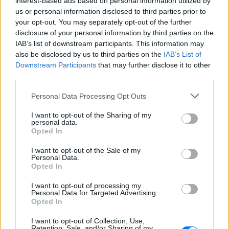
interest-based ads based on personal information utilized by
us or personal information disclosed to third parties prior to
your opt-out. You may separately opt-out of the further
disclosure of your personal information by third parties on the
IAB’s list of downstream participants. This information may
also be disclosed by us to third parties on the
IAB’s List of
Downstream Participants
that may further disclose it to other
third parties.
Personal Data Processing Opt Outs
I want to opt-out of the Sharing of my
personal data.
Opted In
I want to opt-out of the Sale of my
ΔΕΙΤΕ ΕΠΙΣΗΣ
Personal Data.
Opted In
ΣΤΗΝ ΙΔΙΑ ΚΑΤΗΓΟΡΙΑ
I want to opt-out of processing my
Personal Data for Targeted Advertising.
Opted In
Ουκρανία: Βίντεο σοκ με
19χρονο να οδηγείται με τη βία
I want to opt-out of Collection, Use,
για επιστράτευση ‑ Τι είναι το
Retention, Sale, and/or Sharing of my