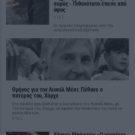
σορός ‑ Πιθανότατα έπεσε από
ύψος
ΧΤΕΣ
Οι πρώτες πληροφορίες από την
ιατροδικαστική εξέταση
Θρήνος για τον Λιονέλ Μέσι: Πέθανε ο
πατέρας του, Χόρχε
Στο πένθος έχει βυθιστεί η οικογένεια του Λιονέλ Μέσι, με
τον πατέρα του, Χόρχε, να αφήνει την τελευταία του πνοή σε
ηλικία 68 ετών.
ΧΤΕΣ
Χάντερ Μπάιντεν: «Ο καρκίνος