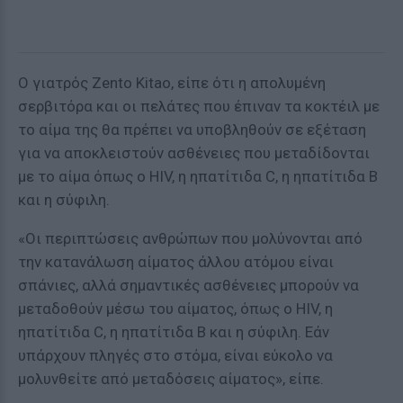
Ο γιατρός Zento Kitao, είπε ότι η απολυμένη
σερβιτόρα και οι πελάτες που έπιναν τα κοκτέιλ με
το αίμα της θα πρέπει να υποβληθούν σε εξέταση
για να αποκλειστούν ασθένειες που μεταδίδονται
με το αίμα όπως ο HIV, η ηπατίτιδα C, η ηπατίτιδα Β
και η σύφιλη.
«Οι περιπτώσεις ανθρώπων που μολύνονται από
την κατανάλωση αίματος άλλου ατόμου είναι
σπάνιες, αλλά σημαντικές ασθένειες μπορούν να
μεταδοθούν μέσω του αίματος, όπως ο HIV, η
ηπατίτιδα C, η ηπατίτιδα Β και η σύφιλη. Εάν
υπάρχουν πληγές στο στόμα, είναι εύκολο να
μολυνθείτε από μεταδόσεις αίματος», είπε.