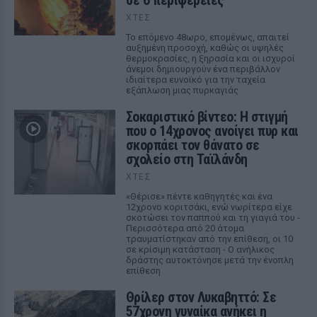
σε 6 περιφέρειες
ΧΤΕΣ
Το επόμενο 48ωρο, επομένως, απαιτεί
αυξημένη προσοχή, καθώς οι υψηλές
θερμοκρασίες, η ξηρασία και οι ισχυροί
άνεμοι δημιουργούν ένα περιβάλλον
ιδιαίτερα ευνοϊκό για την ταχεία
εξάπλωση μιας πυρκαγιάς
Σοκαριστικό βίντεο: Η στιγμή
που ο 14χρονος ανοίγει πυρ και
σκορπάει τον θάνατο σε
σχολείο στη Ταϊλάνδη
ΧΤΕΣ
«Θέρισε» πέντε καθηγητές και ένα
12χρονο κοριτσάκι, ενώ νωρίτερα είχε
σκοτώσει τον παππού και τη γιαγιά του -
Περισσότερα από 20 άτομα
τραυματίστηκαν από την επίθεση, οι 10
σε κρίσιμη κατάσταση - Ο ανήλικος
δράστης αυτοκτόνησε μετά την ένοπλη
επίθεση
Θρίλερ στον Λυκαβηττό: Σε
57χρονη γυναίκα ανήκει η