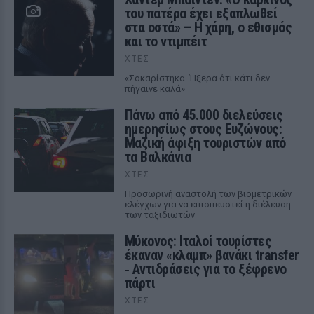
του πατέρα έχει εξαπλωθεί
στα οστά» – Η χάρη, ο εθισμός
και το ντιμπέιτ
ΧΤΕΣ
«Σοκαρίστηκα. Ήξερα ότι κάτι δεν
πήγαινε καλά»
Πάνω από 45.000 διελεύσεις
ημερησίως στους Ευζώνους:
Μαζική άφιξη τουριστών από
τα Βαλκάνια
ΧΤΕΣ
Προσωρινή αναστολή των βιομετρικών
ελέγχων για να επισπευστεί η διέλευση
των ταξιδιωτών
Μύκονος: Ιταλοί τουρίστες
έκαναν «κλαμπ» βανάκι transfer
‑ Αντιδράσεις για το ξέφρενο
πάρτι
ΧΤΕΣ