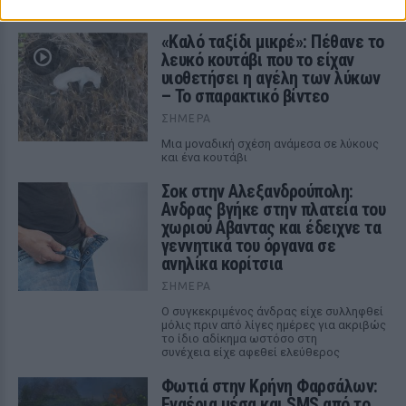
ΣΤΗΝ ΙΔΙΑ ΚΑΤΗΓΟΡΙΑ
«Καλό ταξίδι μικρέ»: Πέθανε το
λευκό κουτάβι που το είχαν
υιοθετήσει η αγέλη των λύκων
– Το σπαρακτικό βίντεο
ΣΉΜΕΡΑ
Μια μοναδική σχέση ανάμεσα σε λύκους
και ένα κουτάβι
Σοκ στην Αλεξανδρούπολη:
Ανδρας βγήκε στην πλατεία του
χωριού Αβαντας και έδειχνε τα
γεννητικά του όργανα σε
ανηλίκα κορίτσια
ΣΉΜΕΡΑ
Ο συγκεκριμένος άνδρας είχε συλληφθεί
μόλις πριν από λίγες ημέρες για ακριβώς
το ίδιο αδίκημα ωστόσο στη
συνέχεια είχε αφεθεί ελεύθερος
Φωτιά στην Κρήνη Φαρσάλων:
Εναέρια μέσα και SMS από το