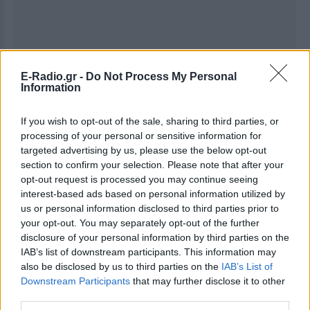
E-Radio.gr -
Do Not Process My Personal
Information
If you wish to opt-out of the sale, sharing to third parties, or
Ακολουθήστε το E-Radio.gr στο
Google News
processing of your personal or sensitive information for
και μάθετε πρώτοι
τα πιο hot νέα
.
targeted advertising by us, please use the below opt-out
section to confirm your selection. Please note that after your
Για ακόμη περισσότερα
νέα
, μπείτε στην
ροή
opt-out request is processed you may continue seeing
ειδήσεων
του E-Daily.gr
interest-based ads based on personal information utilized by
us or personal information disclosed to third parties prior to
Ακολουθήστε το E-Radio.gr και στο Instagram
your opt-out. You may separately opt-out of the further
disclosure of your personal information by third parties on the
ΔΙΑΦΗΜΙΣΗ
IAB’s list of downstream participants. This information may
also be disclosed by us to third parties on the
IAB’s List of
Downstream Participants
that may further disclose it to other
third parties.