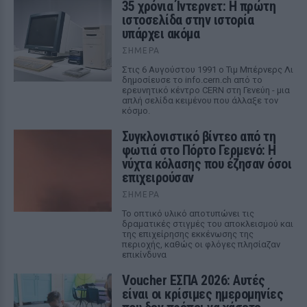
35 χρόνια Ίντερνετ: Η πρώτη
ιστοσελίδα στην ιστορία
υπάρχει ακόμα
ΣΉΜΕΡΑ
Στις 6 Αυγούστου 1991 ο Τιμ Μπέρνερς Λι
δημοσίευσε το info.cern.ch από το
ερευνητικό κέντρο CERN στη Γενεύη - μια
απλή σελίδα κειμένου που άλλαξε τον
κόσμο.
Συγκλονιστικό βίντεο από τη
φωτιά στο Πόρτο Γερμενό: Η
νύχτα κόλασης που έζησαν όσοι
επιχειρούσαν
ΣΉΜΕΡΑ
Το οπτικό υλικό αποτυπώνει τις
δραματικές στιγμές του αποκλεισμού και
της επιχείρησης εκκένωσης της
περιοχής, καθώς οι φλόγες πλησίαζαν
επικίνδυνα
Voucher ΕΣΠΑ 2026: Αυτές
είναι οι κρίσιμες ημερομηνίες