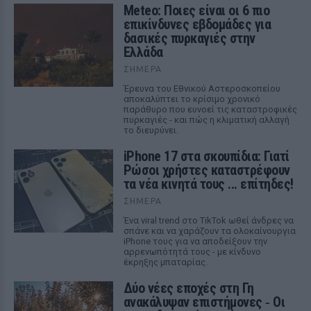
Meteo: Ποιες είναι οι 6 πιο
επικίνδυνες εβδομάδες για
δασικές πυρκαγιές στην
Ελλάδα
ΣΉΜΕΡΑ
Έρευνα του Εθνικού Αστεροσκοπείου
αποκαλύπτει το κρίσιμο χρονικό
παράθυρο που ευνοεί τις καταστροφικές
πυρκαγιές - και πώς η κλιματική αλλαγή
το διευρύνει.
iPhone 17 στα σκουπίδια: Γιατί
Ρώσοι χρήστες καταστρέφουν
τα νέα κινητά τους ... επίτηδες!
ΣΉΜΕΡΑ
Ένα viral trend στο TikTok ωθεί άνδρες να
σπάνε και να χαράζουν τα ολοκαίνουργια
iPhone τους για να αποδείξουν την
αρρενωπότητά τους - με κίνδυνο
έκρηξης μπαταρίας.
Δύο νέες εποχές στη Γη
ανακάλυψαν επιστήμονες ‑ Oι