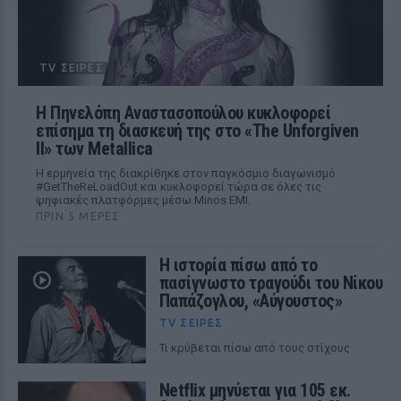
TV ΣΕΙΡΈΣ
Η Πηνελόπη Αναστασοπούλου κυκλοφορεί
επίσημα τη διασκευή της στο «The Unforgiven
II» των Metallica
Η ερμηνεία της διακρίθηκε στον παγκόσμιο διαγωνισμό
#GetTheReLoadOut και κυκλοφορεί τώρα σε όλες τις
ψηφιακές πλατφόρμες μέσω Minos EMI.
ΠΡΙΝ 5 ΜΈΡΕΣ
Η ιστορία πίσω από το
πασίγνωστο τραγούδι του Νίκου
Παπάζογλου, «Αύγουστος»
TV ΣΕΙΡΈΣ
Τι κρύβεται πίσω από τους στίχους
Netflix μηνύεται για 105 εκ.