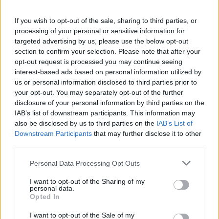
TV ΣΕΙΡΈΣ
If you wish to opt-out of the sale, sharing to third parties, or
3 σειρές που πρέπει να δεις στο Disney+
processing of your personal or sensitive information for
targeted advertising by us, please use the below opt-out
Σας τις προτείνουμε ανεπιφύλακτα
section to confirm your selection. Please note that after your
ΠΡΙΝ 170 ΕΒΔΟΜΆΔΕΣ
opt-out request is processed you may continue seeing
interest-based ads based on personal information utilized by
us or personal information disclosed to third parties prior to
your opt-out. You may separately opt-out of the further
disclosure of your personal information by third parties on the
IAB’s list of downstream participants. This information may
also be disclosed by us to third parties on the
IAB’s List of
Downstream Participants
that may further disclose it to other
third parties.
Personal Data Processing Opt Outs
I want to opt-out of the Sharing of my
Το αριστούργημα που αδικήθηκε από τα Όσκαρ
personal data.
και που μπορείς να δεις στο Disney+
Opted In
Μια ταινία που δύσκολα βλέπεις τα τελευταία χρόνια
I want to opt-out of the Sale of my