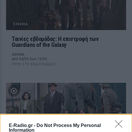
ΣΙΝΕΜΆ
Ταινίες εβδομάδας: Η επιστροφή των
Guardians of the Galaxy
ΑΘΗΝΑ
από 04/05 έως 10/05
ΠΡΙΝ 170 ΕΒΔΟΜΆΔΕΣ
E-Radio.gr -
Do Not Process My Personal
Information