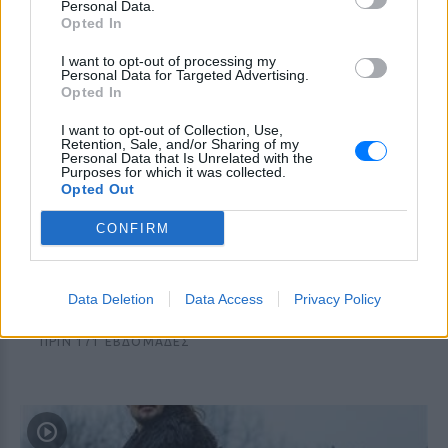
ΠΡΙΝ 171 ΕΒΔΟΜΆΔΕΣ
Personal Data.
Opted In
I want to opt-out of processing my
Personal Data for Targeted Advertising.
Opted In
I want to opt-out of Collection, Use,
Retention, Sale, and/or Sharing of my
Personal Data that Is Unrelated with the
Purposes for which it was collected.
Opted Out
CONFIRM
5 all time classic ταινίες που μας φτιάχνουν
πάντα τη διάθεση
Data Deletion
Data Access
Privacy Policy
Για όλα τα γούστα και για κάθε περίσταση!
ΠΡΙΝ 171 ΕΒΔΟΜΆΔΕΣ