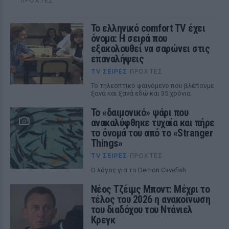
ΠΡΟΧΤΈΣ
Το ελληνικό comfort TV έχει
όνομα: Η σειρά που
εξακολουθεί να σαρώνει στις
επαναλήψεις
TV ΣΕΙΡΈΣ
ΠΡΟΧΤΈΣ
Το τηλεοπτικό φαινόμενο που βλέπουμε
ξανά και ξανά εδώ και 35 χρόνια
Το «δαιμονικό» ψάρι που
ανακαλύφθηκε τυχαία και πήρε
το όνομά του από το «Stranger
Things»
TV ΣΕΙΡΈΣ
ΠΡΟΧΤΈΣ
Ο λόγος για το Demon Cavefish
Νέος Τζέιμς Μποντ: Μέχρι το
τέλος του 2026 η ανακοίνωση
του διαδόχου του Ντάνιελ
Κρεγκ