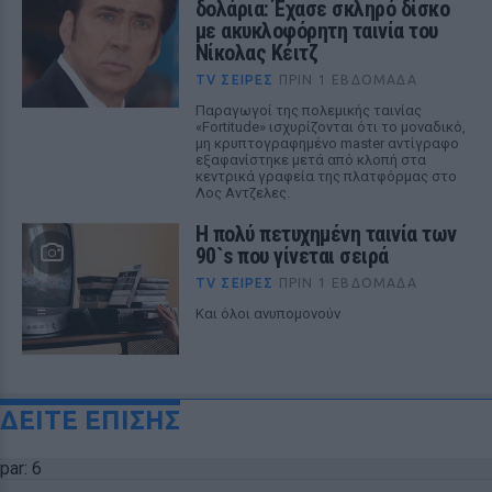
δολάρια: Έχασε σκληρό δίσκο
με ακυκλοφόρητη ταινία του
Νίκολας Κέιτζ
TV ΣΕΙΡΈΣ
ΠΡΙΝ 1 ΕΒΔΟΜΆΔΑ
Παραγωγοί της πολεμικής ταινίας
«Fortitude» ισχυρίζονται ότι το μοναδικό,
μη κρυπτογραφημένο master αντίγραφο
εξαφανίστηκε μετά από κλοπή στα
κεντρικά γραφεία της πλατφόρμας στο
Λος Αντζελες.
Η πολύ πετυχημένη ταινία των
90`s που γίνεται σειρά
TV ΣΕΙΡΈΣ
ΠΡΙΝ 1 ΕΒΔΟΜΆΔΑ
Και όλοι ανυπομονούν
ΔΕΙΤΕ ΕΠΙΣΗΣ
par: 6