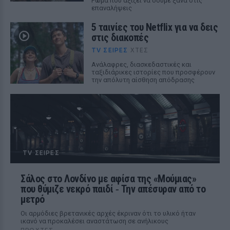
Ρώμα που αξίζει να δούμε ξανά στις
επαναλήψεις
5 ταινίες του Netflix για να δεις
στις διακοπές
TV ΣΕΙΡΈΣ
ΧΤΕΣ
Aνάλαφρες, διασκεδαστικές και
ταξιδιάρικες ιστορίες που προσφέρουν
την απόλυτη αίσθηση απόδρασης
TV ΣΕΙΡΈΣ
Σάλος στο Λονδίνο με αφίσα της «Μούμιας»
που θύμιζε νεκρό παιδί ‑ Την απέσυραν από το
μετρό
Οι αρμόδιες βρετανικές αρχές έκριναν ότι το υλικό ήταν
ικανό να προκαλέσει αναστάτωση σε ανήλικους