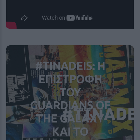
#TINADEIS: Η
ΕΠΙΣΤΡΟΦΗ
ΤΟΥ
GUARDIANS OF
THE GALAXY
ΚΑΙ ΤΟ