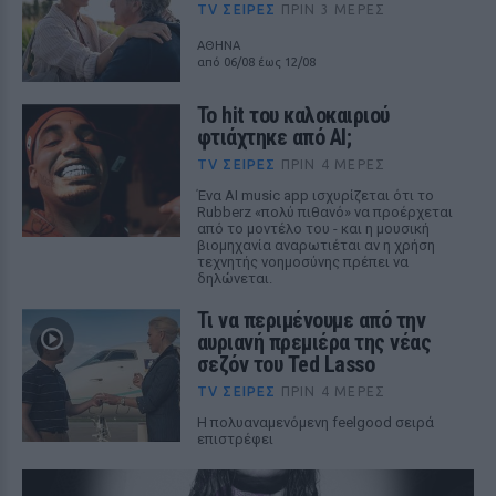
TV ΣΕΙΡΈΣ
ΠΡΙΝ 3 ΜΈΡΕΣ
ΑΘΗΝΑ
από 06/08 έως 12/08
Το hit του καλοκαιριού
φτιάχτηκε από AI;
TV ΣΕΙΡΈΣ
ΠΡΙΝ 4 ΜΈΡΕΣ
Ένα AI music app ισχυρίζεται ότι το
Rubberz «πολύ πιθανό» να προέρχεται
από το μοντέλο του - και η μουσική
βιομηχανία αναρωτιέται αν η χρήση
τεχνητής νοημοσύνης πρέπει να
δηλώνεται.
Τι να περιμένουμε από την
αυριανή πρεμιέρα της νέας
σεζόν του Ted Lasso
TV ΣΕΙΡΈΣ
ΠΡΙΝ 4 ΜΈΡΕΣ
Η πολυαναμενόμενη feelgood σειρά
επιστρέφει