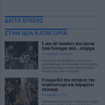
ΔΕΙΤΕ ΕΠΙΣΗΣ
ΣΤΗΝ ΙΔΙΑ ΚΑΤΗΓΟΡΙΑ
5 one‑hit wonders που έγιναν
ξανά διάσημοι από… ατύχημα
TV ΣΕΙΡΈΣ
ΣΉΜΕΡΑ
Η τύχη δεν προβλέπεται, αλλά όταν
χαμογελάσει, αποδεικνύει ότι ορισμένα
τραγούδια έχουν πολύ περισσότερες
«ζωές» από όσες νομίζαμε
Η κωμωδία που σατίρισε τον
νεοπλουτισμό και παραμένει
επίκαιρη
TV ΣΕΙΡΈΣ
ΧΤΕΣ
108 επεισόδια γέλιου: Η σειρά του Χάρη