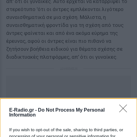
απ' ότι οι γυναίκες. Αυτό έρχεται να καταρρίψει το
στερεότυπο 'ότι οι άντρες εμπλέκονται λιγότερο
συναισθηματικά σε μια σχέση. Μάλιστα, η
συναισθηματική φροντίδα για τη σχέση από τους
άντρες φαίνεται και από ένα ακόμα εύρημα της
έρευνας, αφού οι άντρες είναι πιο πιθανό να
ζητήσουν βοήθεια ειδικού για θέματα σχέσης σε
διαδικτυακές πλατφόρμες, απ' ότι οι γυναίκες.
ΔΙΑΦΗΜΙΣΗ
E-Radio.gr -
Do Not Process My Personal
Information
If you wish to opt-out of the sale, sharing to third parties, or
processing of your personal or sensitive information for