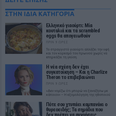
ΣΤΗΝ ΙΔΙΑ ΚΑΤΗΓΟΡΙΑ
Ελληνικό γιαούρτι: Μία
κουταλιά και τα scrambled
eggs θα απογειωθούν
ΠΡΙΝ 9 ΏΡΕΣ
Το στραγγιστό γιαούρτι αλλάζει την υφή
και τον κορεσμό του πρωινού χωρίς να
επηρεάζει τη γεύση.
Η νέα σχέση δεν έχει
συγκατοίκηση – Και η Charlize
Theron το επιβεβαιώνει
ΠΡΙΝ 9 ΏΡΕΣ
«Δεν νομίζω ότι μπορώ να ξαναζήσω με
κάποιον» – Η εξομολόγηση της ηθοποιού
Πότε σου χτυπάει καμπανάκι ο
θυρεοειδής; Τα σημάδια που
δεν πρέπει να αγνοήσεις