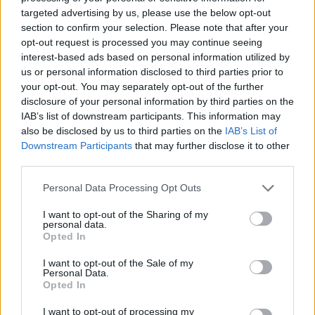
targeted advertising by us, please use the below opt-out
section to confirm your selection. Please note that after your
opt-out request is processed you may continue seeing
interest-based ads based on personal information utilized by
us or personal information disclosed to third parties prior to
your opt-out. You may separately opt-out of the further
disclosure of your personal information by third parties on the
IAB’s list of downstream participants. This information may
also be disclosed by us to third parties on the
IAB’s List of
Downstream Participants
that may further disclose it to other
third parties.
Ακολουθήστε το E-Radio.gr στο
Google News
και μάθετε πρώτοι
τα πιο hot νέα
.
Personal Data Processing Opt Outs
Εσύ μπήκες στο E-Daily.gr; Τα νέα της ημέρας
I want to opt-out of the Sharing of my
personal data.
και ότι σου κάνει κλικ!
Opted In
Ακολουθήστε το E-Radio.gr και στο Instagram
I want to opt-out of the Sale of my
Personal Data.
Opted In
ΔΙΑΦΗΜΙΣΗ
I want to opt-out of processing my