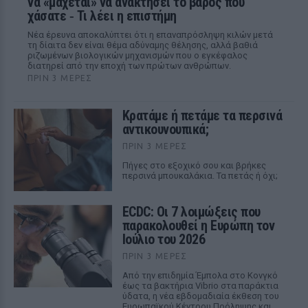
να «μάχεται» να ανακτήσει το βάρος που
χάσατε ‑ Τι λέει η επιστήμη
Νέα έρευνα αποκαλύπτει ότι η επαναπρόσληψη κιλών μετά
τη δίαιτα δεν είναι θέμα αδύναμης θέλησης, αλλά βαθιά
ριζωμένων βιολογικών μηχανισμών που ο εγκέφαλος
διατηρεί από την εποχή των πρώτων ανθρώπων.
ΠΡΙΝ 3 ΜΈΡΕΣ
Κρατάμε ή πετάμε τα περσινά
αντικουνουπικά;
ΠΡΙΝ 3 ΜΈΡΕΣ
Πήγες στο εξοχικό σου και βρήκες
περσινά μπουκαλάκια. Τα πετάς ή όχι;
ECDC: Οι 7 λοιμώξεις που
παρακολουθεί η Ευρώπη τον
Ιούλιο του 2026
ΠΡΙΝ 3 ΜΈΡΕΣ
Από την επιδημία Έμπολα στο Κονγκό
έως τα βακτήρια Vibrio στα παράκτια
ύδατα, η νέα εβδομαδιαία έκθεση του
Ευρωπαϊκού Κέντρου Πρόληψης και