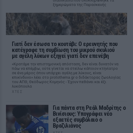
διαδικασία που ολοκληρώθηκε τα
ξημερώματα της Παρασκευής
Γιατί δεν έσωσα το κουτάβι: Ο ερευνητής που
κατέγραφε τη συμβίωση του μικρού σκυλιού
με αγέλη λύκων εξηγεί γιατί δεν επενέβη
«Κρατάμε την επιστημονική απόσταση, δεν είναι δυνατόν να
πάω να επέμβω, ούτε γίνεται να στείλω κάποιον κτηνίατρο
σε ένα μέρος όπου υπάρχει αγέλη με λύκους, είναι
επικίνδυνο» λέει στο protothema.gr ο διδάκτορας ζωολογίας
του ΑΠΘ, Θεόδωρος Κομηνός - Έχουν πεθάνει και έξι
λυκόπουλα
ΧΤΕΣ
Για πάντα στη Ρεάλ Μαδρίτης ο
Βινίσιους: Υπογράφει νέο
εξαετές συμβόλαιο ο
Βραζιλιάνος
ΧΤΕΣ