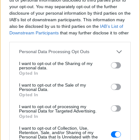
φόρο 10% από το πρώτο ευρώ
your opt-out. You may separately opt-out of the further
disclosure of your personal information by third parties on the
IAB’s list of downstream participants. This information may
also be disclosed by us to third parties on the
IAB’s List of
Downstream Participants
that may further disclose it to other
third parties.
Personal Data Processing Opt Outs
I want to opt-out of the Sharing of my
Μακελειό σε σχολείο της Ταϊλάνδης: Μαθητής
personal data.
άνοιξε πυρ
Opted In
Οι αρχές ανακοινώνουν τουλάχιστον έναν νεκρό καθηγητή
I want to opt-out of the Sale of my
και τέσσερις τραυματίες
Personal Data.
ΠΡΙΝ 10 ΏΡΕΣ
Opted In
I want to opt-out of processing my
Στον εισαγγελέα σήμερα η
Personal Data for Targeted Advertising.
46χρονη για την επίθεση στη
Opted In
Marfin ‑ η νύχτα της στα
κρατητήρια της ΓΑΔΑ
I want to opt-out of Collection, Use,
Retention, Sale, and/or Sharing of my
ΠΡΙΝ 10 ΏΡΕΣ
Personal Data that Is Unrelated with the