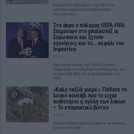
Όσα είπε ο πρόεδρος της Θέουτα
απευθυνόμενος στο Ευρωπαϊκό
Κοινοβούλιο
Στα άκρα ο πόλεμος UEFA‑FIFA:
Επιμένουν στο μποϊκοτάζ οι
Ευρωπαίοι και ζητούν
εγγυήσεις και το... κεφάλι του
Ινφαντίνο
ΧΤΕΣ
Νέα ανακοίνωση της UEFA η οποία
σημειώνει ότι επιμένει στη θέση της για
μποϊκοτάζ από τις διοργανώσεις της
FIFA
«Καλό ταξίδι μικρέ»: Πέθανε το
λευκό κουτάβι που το είχαν
υιοθετήσει η αγέλη των λύκων
– Το σπαρακτικό βίντεο
ΧΤΕΣ
Μια μοναδική σχέση ανάμεσα σε λύκους
και ένα κουτάβι