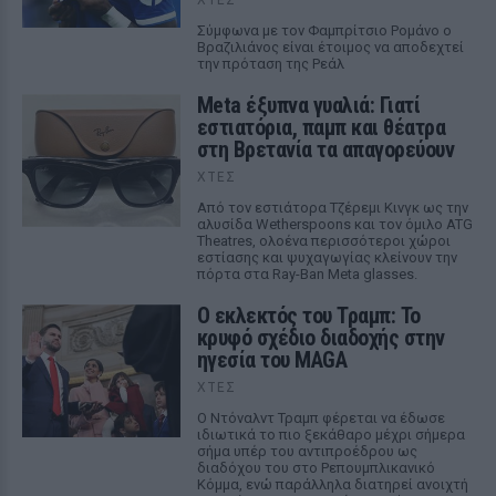
Σύμφωνα με τον Φαμπρίτσιο Ρομάνο ο
Βραζιλιάνος είναι έτοιμος να αποδεχτεί
την πρόταση της Ρεάλ
Meta έξυπνα γυαλιά: Γιατί
εστιατόρια, παμπ και θέατρα
στη Βρετανία τα απαγορεύουν
ΧΤΕΣ
Από τον εστιάτορα Τζέρεμι Κινγκ ως την
αλυσίδα Wetherspoons και τον όμιλο ATG
Theatres, ολοένα περισσότεροι χώροι
εστίασης και ψυχαγωγίας κλείνουν την
πόρτα στα Ray-Ban Meta glasses.
Ο εκλεκτός του Τραμπ: Το
κρυφό σχέδιο διαδοχής στην
ηγεσία του MAGA
ΧΤΕΣ
Ο Ντόναλντ Τραμπ φέρεται να έδωσε
ιδιωτικά το πιο ξεκάθαρο μέχρι σήμερα
σήμα υπέρ του αντιπροέδρου ως
διαδόχου του στο Ρεπουμπλικανικό
Κόμμα, ενώ παράλληλα διατηρεί ανοιχτή