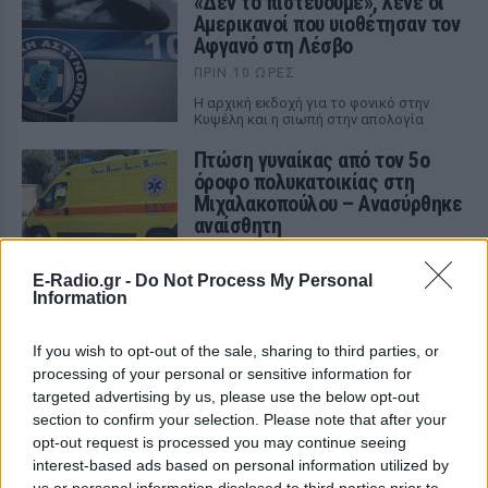
«Δεν το πιστεύουμε», λένε οι
Αμερικανοί που υιοθέτησαν τον
Αφγανό στη Λέσβο
ΠΡΙΝ 10 ΏΡΕΣ
Η αρχική εκδοχή για το φονικό στην
Κυψέλη και η σιωπή στην απολογία
Πτώση γυναίκας από τον 5ο
όροφο πολυκατοικίας στη
Μιχαλακοπούλου – Ανασύρθηκε
αναίσθητη
ΠΡΙΝ 10 ΏΡΕΣ
E-Radio.gr -
Do Not Process My Personal
Τα αίτια του τραγικού περιστατικού
Information
παραμένουν υπό διερεύνηση
Γονικές παροχές: Οι παγίδες
If you wish to opt-out of the sale, sharing to third parties, or
στις μεταφορές χρημάτων που
processing of your personal or sensitive information for
απειλούν με φόρο
targeted advertising by us, please use the below opt-out
ΠΡΙΝ 10 ΏΡΕΣ
section to confirm your selection. Please note that after your
Ποια λάθη μπορεί να οδηγήσουν στην
opt-out request is processed you may continue seeing
απώλεια του αφορολόγητου των 800.000
interest-based ads based on personal information utilized by
ευρώ και να μετατρέψουν τη δωρεά σε
us or personal information disclosed to third parties prior to