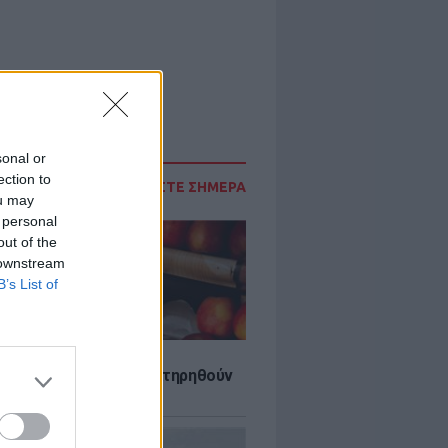
sonal or
ection to
ΔΙΑΒΑΣΤΕ ΣΗΜΕΡΑ
ou may
 personal
out of the
 downstream
B’s List of
τα που μπορουν να διατηρηθούν
ψυγείου το καλοκαίρι