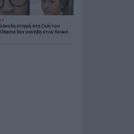
LE
δύσκολη στιγμή στη ζωή του
 Obama δεν συνέβη στον Λευκό