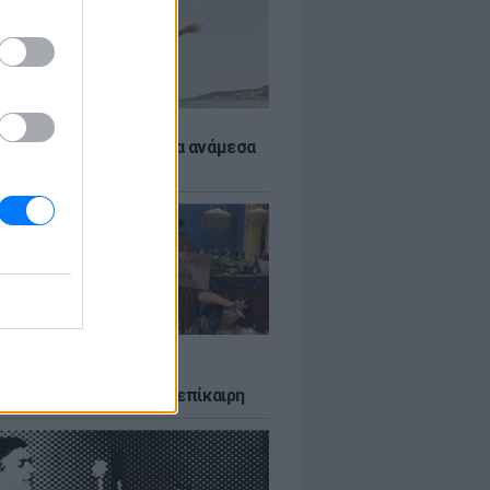
 αποφύγεις το σύγκαμα ανάμεσα
μηρούς
LTURE
δία που σατίρισε τον
υτισμό και παραμένει επίκαιρη