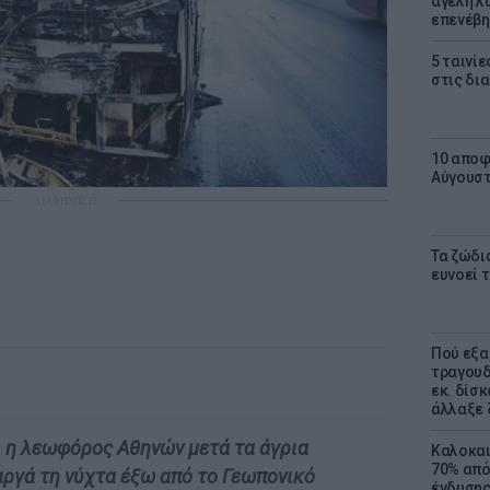
αγέλη λύ
επενέβη
5 ταινίε
στις δι
10 αποφ
Αύγουσ
ΔΙΑΦΗΜΙΣΗ
Τα ζώδια
ευνοεί 
Πού εξα
τραγουδ
εκ. δίσ
άλλαξε 
ι η λεωφόρος Αθηνών μετά τα άγρια
Καλοκαι
70% από
ργά τη νύχτα έξω από το Γεωπονικό
ένδυσης