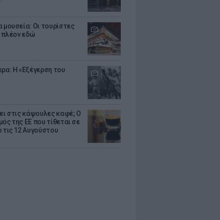
α μουσεία: Οι τουρίστες
 πλέον εδώ
ερα: Η «Εξέγερση του
ζει στις κάψουλες καφέ; Ο
μός της ΕΕ που τίθεται σε
ό τις 12 Αυγούστου