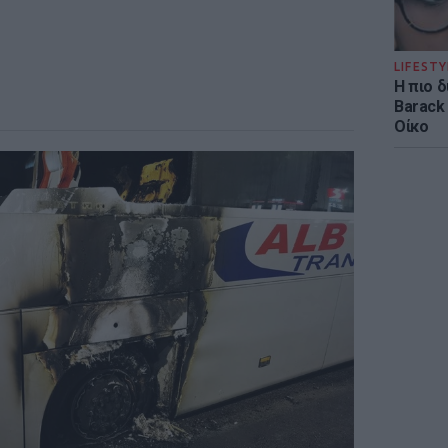
LIFESTY
Η πιο 
Barack
Οίκο