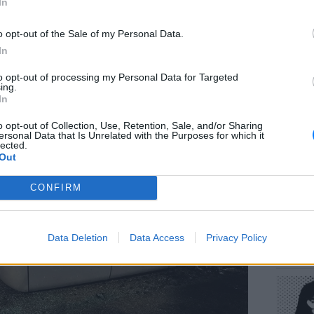
In
o opt-out of the Sale of my Personal Data.
In
to opt-out of processing my Personal Data for Targeted
ΕΥ ΖΗΝ
ing.
Πώς να
In
στους 
o opt-out of Collection, Use, Retention, Sale, and/or Sharing
ersonal Data that Is Unrelated with the Purposes for which it
lected.
Out
CONFIRM
POP CU
Data Deletion
Data Access
Privacy Policy
Η κωμω
νεοπλο