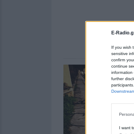
E-Radio.g
If you wish 
sensitive in
confirm you
continue se
information 
further disc
participants
Downstream 
Persona
I want t