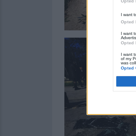
Opted 
I want t
Opted 
I want 
Advertis
Opted 
I want t
of my P
was col
Opted 