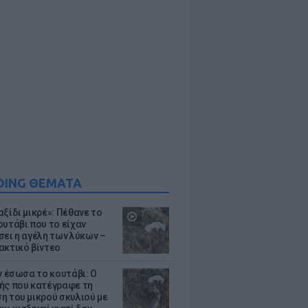
DING ΘΕΜΑΤΑ
ξίδι μικρέ»: Πέθανε το
ουτάβι που το είχαν
σει η αγέλη των λύκων –
ακτικό βίντεο
ν έσωσα το κουτάβι: Ο
ής που κατέγραφε τη
η του μικρού σκυλιού με