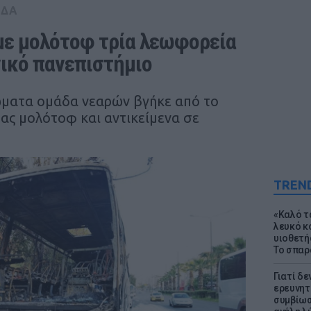
ΑΔΑ
ε μολότοφ τρία λεωφορεία 
ικό πανεπιστήμιο
ρώματα ομάδα νεαρών βγήκε από το
ας μολότοφ και αντικείμενα σε
TREN
«Καλό τα
λευκό κ
υιοθετή
Το σπαρ
Γιατί δε
ερευνητ
συμβίωσ