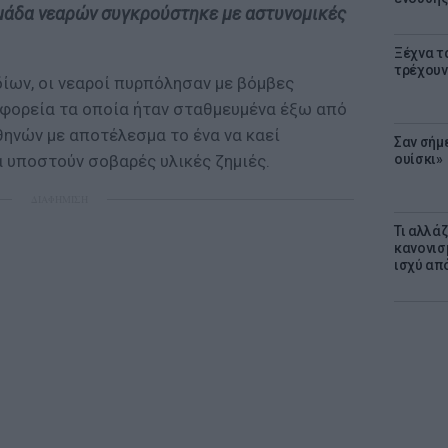
μάδα νεαρών συγκρούστηκε με αστυνομικές
Ξέχνα τ
τρέχουν
ίων, οι νεαροί πυρπόλησαν με βόμβες
φορεία τα οποία ήταν σταθμευμένα έξω από
θηνών με αποτέλεσμα το ένα να καεί
Σαν σήμ
ουίσκι»
α υποστούν σοβαρές υλικές ζημιές.
ΔΙΑΦΗΜΙΣΗ
Τι αλλά
κανονισ
ισχύ απ