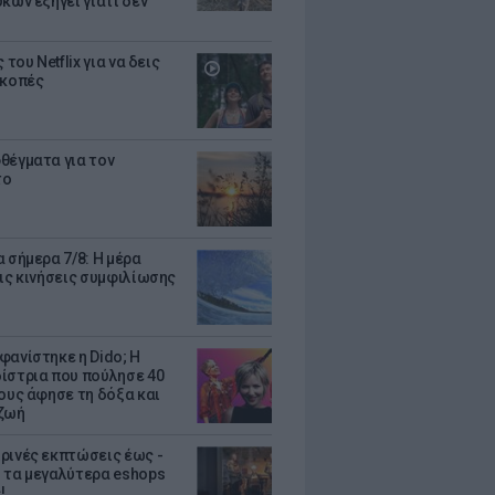
κων εξηγεί γιατί δεν
ς του Netflix για να δεις
ακοπές
θέγματα για τον
το
 σήμερα 7/8: Η μέρα
τις κινήσεις συμφιλίωσης
φανίστηκε η Dido; Η
ίστρια που πούλησε 40
κους άφησε τη δόξα και
ζωή
ρινές εκπτώσεις έως -
 τα μεγαλύτερα eshops
!