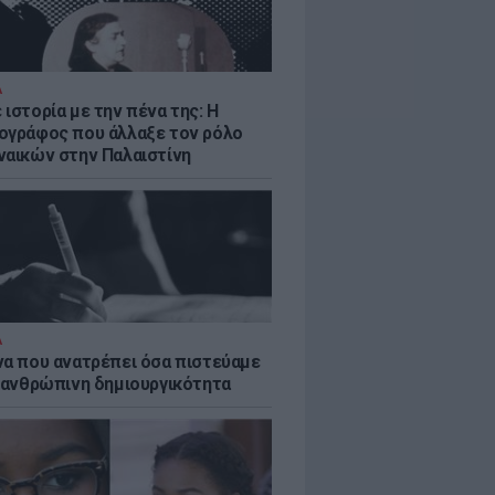
Α
ιστορία με την πένα της: Η
ογράφος που άλλαξε τον ρόλο
ναικών στην Παλαιστίνη
Α
να που ανατρέπει όσα πιστεύαμε
ν ανθρώπινη δημιουργικότητα