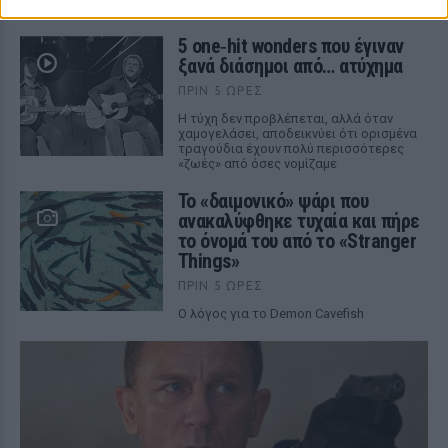
ξανά και ξανά εδώ και 35 χρόνια
5 one‑hit wonders που έγιναν
ξανά διάσημοι από… ατύχημα
ΠΡΙΝ 5 ΏΡΕΣ
Η τύχη δεν προβλέπεται, αλλά όταν
χαμογελάσει, αποδεικνύει ότι ορισμένα
τραγούδια έχουν πολύ περισσότερες
«ζωές» από όσες νομίζαμε
Το «δαιμονικό» ψάρι που
ανακαλύφθηκε τυχαία και πήρε
το όνομά του από το «Stranger
Things»
ΠΡΙΝ 5 ΏΡΕΣ
Ο λόγος για το Demon Cavefish