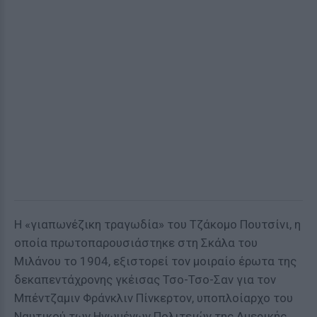
Η «γιαπωνέζικη τραγωδία» του Τζάκομο Πουτσίνι, η
οποία πρωτοπαρουσιάστηκε στη Σκάλα του
Μιλάνου το 1904, εξιστορεί τον μοιραίο έρωτα της
δεκαπεντάχρονης γκέισας Τσο-Τσο-Σαν για τον
Μπέντζαμιν Φράνκλιν Πίνκερτον, υποπλοίαρχο του
Ναυτικού των Ηνωμένων Πολιτειών της Αμερικής.