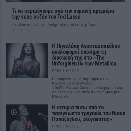
Τι να περιμένουμε από την αυριανή πρεμιέρα
της νέας σεζόν του Ted Lasso
Η πολυαναμενόμενη feelgood σειρά επιστρέφει
ΠΡΟΧΤΈΣ
Η Πηνελόπη Αναστασοπούλου
κυκλοφορεί επίσημα τη
διασκευή της στο «The
Unforgiven II» των Metallica
ΠΡΙΝ 3 ΜΈΡΕΣ
Η ερμηνεία της διακρίθηκε στον
παγκόσμιο διαγωνισμό
#GetTheReLoadOut και κυκλοφορεί τώρα
σε όλες τις ψηφιακές πλατφόρμες μέσω
Minos EMI.
Η ιστορία πίσω από το
πασίγνωστο τραγούδι του Νίκου
Παπάζογλου, «Αύγουστος»
ΠΡΙΝ 5 ΜΈΡΕΣ