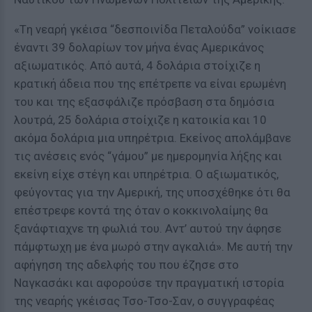
«Tη νεαρή γκέισα “δεσποινίδα Πεταλούδα” νοίκιασε
έναντι 39 δολαρίων τον μήνα ένας Αμερικάνος
αξιωματικός. Από αυτά, 4 δολάρια στοίχιζε η
κρατική άδεια που της επέτρεπε να είναι ερωμένη
του και της εξασφάλιζε πρόσβαση στα δημόσια
λουτρά, 25 δολάρια στοίχιζε η κατοικία και 10
ακόμα δολάρια μια υπηρέτρια. Εκείνος απολάμβανε
τις ανέσεις ενός “γάμου” με ημερομηνία λήξης και
εκείνη είχε στέγη και υπηρέτρια. Ο αξιωματικός,
φεύγοντας για την Αμερική, της υποσχέθηκε ότι θα
επέστρεφε κοντά της όταν ο κοκκινολαίμης θα
ξανάφτιαχνε τη φωλιά του. Αντ’ αυτού την άφησε
πάμφτωχη με ένα μωρό στην αγκαλιά». Με αυτή την
αφήγηση της αδελφής του που έζησε στο
Ναγκασάκι και αφορούσε την πραγματική ιστορία
της νεαρής γκέισας Τσο-Τσο-Σαν, ο συγγραφέας