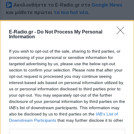
Ακολουθήστε το E-Radio.gr στο
Google News
και μάθετε πρώτοι
τα πιο hot νέα
.
Εσύ μπήκες στο E-Daily.gr; Τα νέα της ημέρας
E-Radio.gr -
Do Not Process My Personal
και ότι σου κάνει κλικ!
Information
Ακολουθήστε το E-Radio.gr και στο Instagram
If you wish to opt-out of the sale, sharing to third parties, or
processing of your personal or sensitive information for
ΔΙΑΦΗΜΙΣΗ
targeted advertising by us, please use the below opt-out
section to confirm your selection. Please note that after your
opt-out request is processed you may continue seeing
interest-based ads based on personal information utilized by
us or personal information disclosed to third parties prior to
your opt-out. You may separately opt-out of the further
disclosure of your personal information by third parties on the
IAB’s list of downstream participants. This information may
also be disclosed by us to third parties on the
IAB’s List of
Downstream Participants
that may further disclose it to other
third parties.