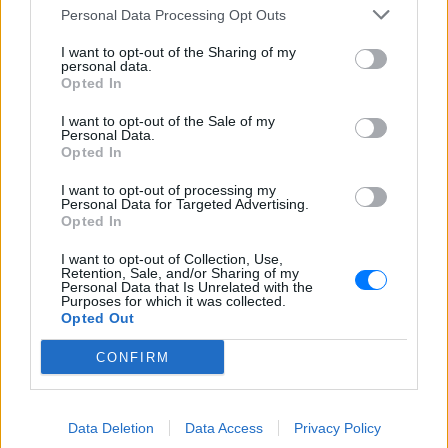
Personal Data Processing Opt Outs
I want to opt-out of the Sharing of my
personal data.
Opted In
I want to opt-out of the Sale of my
Personal Data.
Opted In
I want to opt-out of processing my
Personal Data for Targeted Advertising.
Opted In
ΔΕΙΤΕ ΕΠΙΣΗΣ
I want to opt-out of Collection, Use,
Retention, Sale, and/or Sharing of my
ΣΤΗΝ ΙΔΙΑ ΚΑΤΗΓΟΡΙΑ
Personal Data that Is Unrelated with the
Purposes for which it was collected.
Opted Out
Το ελληνικό comfort TV έχει
όνομα: Η σειρά που
CONFIRM
εξακολουθεί να σαρώνει στις
επαναλήψεις
ΠΡΙΝ 5 ΏΡΕΣ
Data Deletion
Data Access
Privacy Policy
Το τηλεοπτικό φαινόμενο που βλέπουμε