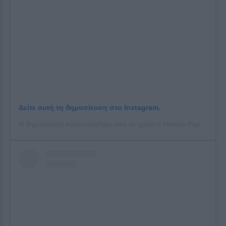
Δείτε αυτή τη δημοσίευση στο Instagram.
Η δημοσίευση κοινοποιήθηκε από το χρήστη Helena Papamethodiou Official 🎀 (@helena_papamethodiou_official)