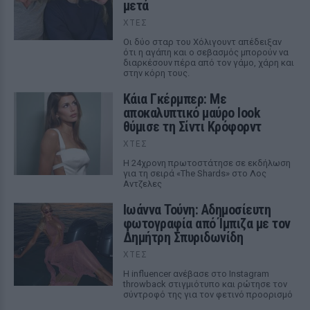
μετά
ΧΤΕΣ
Οι δύο σταρ του Χόλιγουντ απέδειξαν
ότι η αγάπη και ο σεβασμός μπορούν να
διαρκέσουν πέρα από τον γάμο, χάρη και
στην κόρη τους.
Κάια Γκέρμπερ: Με
αποκαλυπτικό μαύρο look
θύμισε τη Σίντι Κρόφορντ
ΧΤΕΣ
Η 24χρονη πρωτοστάτησε σε εκδήλωση
για τη σειρά «The Shards» στο Λος
Αντζελες
Ιωάννα Τούνη: Αδημοσίευτη
φωτογραφία από Ίμπιζα με τον
Δημήτρη Σπυριδωνίδη
ΧΤΕΣ
Η influencer ανέβασε στο Instagram
throwback στιγμιότυπο και ρώτησε τον
σύντροφό της για τον φετινό προορισμό