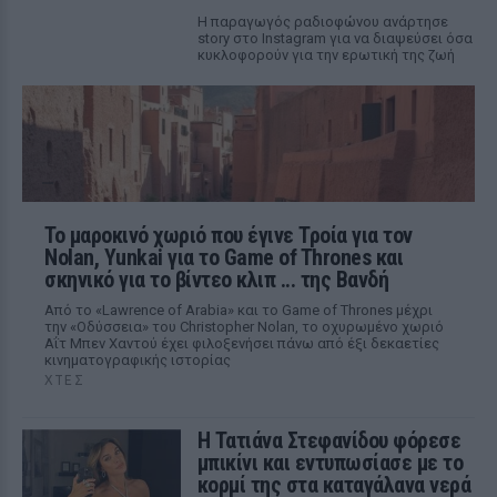
Η παραγωγός ραδιοφώνου ανάρτησε
story στο Instagram για να διαψεύσει όσα
κυκλοφορούν για την ερωτική της ζωή
Το μαροκινό χωριό που έγινε Τροία για τον
Nolan, Yunkai για το Game of Thrones και
σκηνικό για το βίντεο κλιπ ... της Βανδή
Από το «Lawrence of Arabia» και το Game of Thrones μέχρι
την «Οδύσσεια» του Christopher Nolan, το οχυρωμένο χωριό
Αΐτ Μπεν Χαντού έχει φιλοξενήσει πάνω από έξι δεκαετίες
κινηματογραφικής ιστορίας
ΧΤΕΣ
Η Τατιάνα Στεφανίδου φόρεσε
μπικίνι και εντυπωσίασε με το
κορμί της στα καταγάλανα νερά