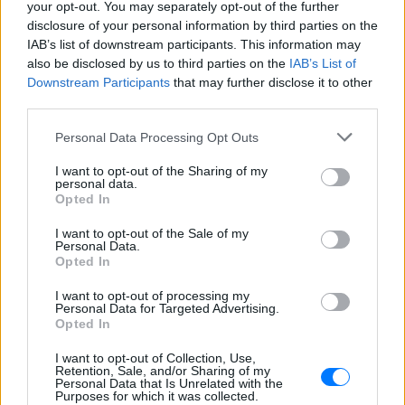
Δείτε αυτή τη δημοσίευση στο Instagram.
your opt-out. You may separately opt-out of the further
disclosure of your personal information by third parties on the
Η δημοσίευση κοινοποιήθηκε από το χρήστη Helena Papamethodiou Official 🎀 (@helena_papamethodiou_official)
IAB’s list of downstream participants. This information may
also be disclosed by us to third parties on the
IAB’s List of
Downstream Participants
that may further disclose it to other
third parties.
Personal Data Processing Opt Outs
I want to opt-out of the Sharing of my
personal data.
Opted In
I want to opt-out of the Sale of my
Personal Data.
Opted In
I want to opt-out of processing my
Personal Data for Targeted Advertising.
Δείτε αυτή τη δημοσίευση στο Instagram.
Opted In
Η δημοσίευση κοινοποιήθηκε από το χρήστη Helena Papamethodiou Official 🎀 (@helena_papamethodiou_official)
I want to opt-out of Collection, Use,
Retention, Sale, and/or Sharing of my
Personal Data that Is Unrelated with the
[ΠΗΓΗ]
Purposes for which it was collected.