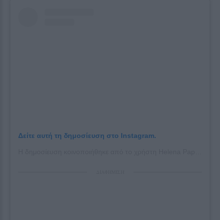
Δείτε αυτή τη δημοσίευση στο Instagram.
Η δημοσίευση κοινοποιήθηκε από το χρήστη Helena Papamethodiou Official 🎀 (@helena_papamethodiou_official)
ΔΙΑΦΗΜΙΣΗ