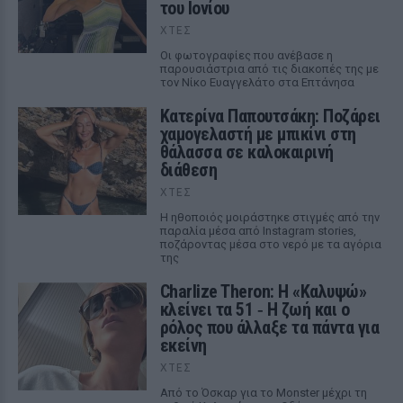
του Ιονίου
ΧΤΕΣ
Οι φωτογραφίες που ανέβασε η
παρουσιάστρια από τις διακοπές της με
τον Νίκο Ευαγγελάτο στα Επτάνησα
Κατερίνα Παπουτσάκη: Ποζάρει
χαμογελαστή με μπικίνι στη
θάλασσα σε καλοκαιρινή
διάθεση
ΧΤΕΣ
Η ηθοποιός μοιράστηκε στιγμές από την
παραλία μέσα από Instagram stories,
ποζάροντας μέσα στο νερό με τα αγόρια
της
Charlize Theron: Η «Καλυψώ»
κλείνει τα 51 ‑ H ζωή και ο
ρόλος που άλλαξε τα πάντα για
εκείνη
ΧΤΕΣ
Από το Όσκαρ για το Monster μέχρι τη