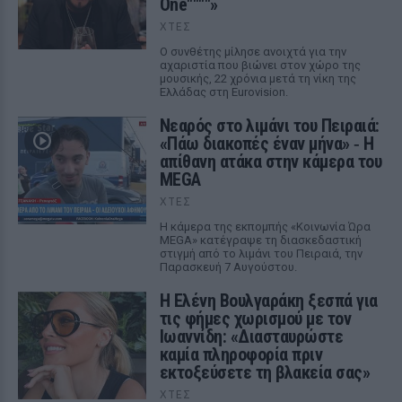
One""""»
ΧΤΕΣ
Ο συνθέτης μίλησε ανοιχτά για την
αχαριστία που βιώνει στον χώρο της
μουσικής, 22 χρόνια μετά τη νίκη της
Ελλάδας στη Eurovision.
Νεαρός στο λιμάνι του Πειραιά:
«Πάω διακοπές έναν μήνα» ‑ Η
απίθανη ατάκα στην κάμερα του
MEGA
ΧΤΕΣ
Η κάμερα της εκπομπής «Κοινωνία Ώρα
MEGA» κατέγραψε τη διασκεδαστική
στιγμή από το λιμάνι του Πειραιά, την
Παρασκευή 7 Αυγούστου.
Η Ελένη Βουλγαράκη ξεσπά για
τις φήμες χωρισμού με τον
Ιωαννίδη: «Διασταυρώστε
καμία πληροφορία πριν
εκτοξεύσετε τη βλακεία σας»
ΧΤΕΣ