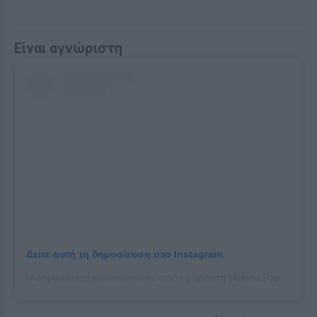
Είναι αγνώριστη
Δείτε αυτή τη δημοσίευση στο Instagram.
Η δημοσίευση κοινοποιήθηκε από το χρήστη Helena Papamethodiou Official 🎀 (@helena_papamethodiou_official)