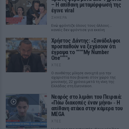
– Η απίθανη μεταμόρφωσή της
έγινε viral
ΣΉΜΕΡΑ
Ενώ φρόντιζε όλους τους άλλους...
κανείς δεν φρόντισε για εκείνη
Χρήστος Δάντης: «Συνάδελφοι
προσπαθούν να ξεχάσουν ότι
έγραψα το """"My Number
One""""»
ΧΤΕΣ
Ο συνθέτης μίλησε ανοιχτά για την
αχαριστία που βιώνει στον χώρο της
μουσικής, 22 χρόνια μετά τη νίκη της
Ελλάδας στη Eurovision.
Νεαρός στο λιμάνι του Πειραιά:
«Πάω διακοπές έναν μήνα» ‑ Η
απίθανη ατάκα στην κάμερα του
MEGA
ΧΤΕΣ