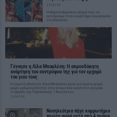
ΣΉΜΕΡΑ
Η Μαρίνα Βερνίκου εξηγεί πώς να
αντιδρούμε όταν συναντάμε λαγοκέφαλο
στη θάλασσα
Γέννησε η Λίλα Μπακλέση: Η απροσδόκητη
ανάρτηση του συντρόφου της για τον ερχομό
του γιου τους
Η γνωστή ηθοποιός Λίλα Μπακλέση έγινε για πρώτη φορά
μαμά, καλωσορίζοντας στον κόσμο ένα υγιέστατο αγοράκι
το βράδυ της Παρασκευής 7 Αυγούστου.
ΣΉΜΕΡΑ
Νοσηλεύτρια πήγε κομμωτήριο
πρώτη φορά μετά από 4 χρόνια