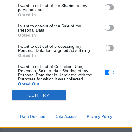
I want to opt-out of the Sharing of my
personal data.
Opted In
I want to opt-out of the Sale of my
Personal Data.
Opted In
Ακολουθήστε το E-Radio.gr στο
Google News
και μάθετε πρώτοι
τα πιο hot νέα
.
I want to opt-out of processing my
Personal Data for Targeted Advertising.
Opted In
Εσύ μπήκες στο E-Daily.gr; Τα νέα της ημέρας
και ότι σου κάνει κλικ!
I want to opt-out of Collection, Use,
Retention, Sale, and/or Sharing of my
Personal Data that Is Unrelated with the
Purposes for which it was collected.
Ακολουθήστε το E-Radio.gr και στο Instagram
Opted Out
ΔΙΑΦΗΜΙΣΗ
CONFIRM
Data Deletion
Data Access
Privacy Policy