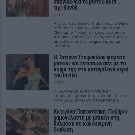
σκηνικό για το βίντεο κλιπ ...
της Βανδή
ΧΤΕΣ
Από το «Lawrence of Arabia» και το Game
of Thrones μέχρι την «Οδύσσεια» του
Christopher Nolan, το οχυρωμένο χωριό
Αΐτ Μπεν Χαντού έχει φιλοξενήσει πάνω
από έξι δεκαετίες κινηματογραφικής
ιστορίας
Η Τατιάνα Στεφανίδου φόρεσε
μπικίνι και εντυπωσίασε με το
κορμί της στα καταγάλανα νερά
του Ιονίου
ΧΤΕΣ
Οι φωτογραφίες που ανέβασε η
παρουσιάστρια από τις διακοπές της με
τον Νίκο Ευαγγελάτο στα Επτάνησα
Κατερίνα Παπουτσάκη: Ποζάρει
χαμογελαστή με μπικίνι στη
θάλασσα σε καλοκαιρινή
διάθεση