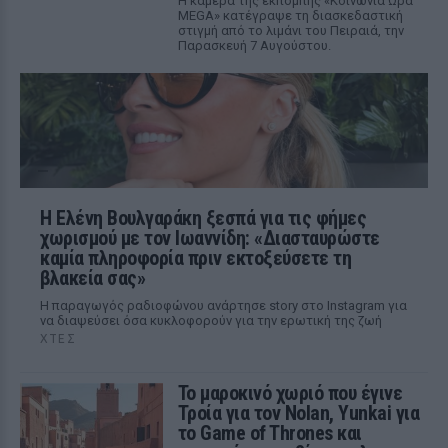
Η κάμερα της εκπομπής «Κοινωνία Ώρα
MEGA» κατέγραψε τη διασκεδαστική
στιγμή από το λιμάνι του Πειραιά, την
Παρασκευή 7 Αυγούστου.
Η Ελένη Βουλγαράκη ξεσπά για τις φήμες
χωρισμού με τον Ιωαννίδη: «Διασταυρώστε
καμία πληροφορία πριν εκτοξεύσετε τη
βλακεία σας»
Η παραγωγός ραδιοφώνου ανάρτησε story στο Instagram για
να διαψεύσει όσα κυκλοφορούν για την ερωτική της ζωή
ΧΤΕΣ
Το μαροκινό χωριό που έγινε
Τροία για τον Nolan, Yunkai για
το Game of Thrones και