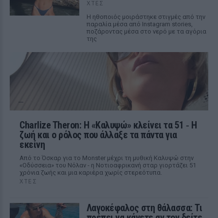
ΧΤΕΣ
Η ηθοποιός μοιράστηκε στιγμές από την
παραλία μέσα από Instagram stories,
ποζάροντας μέσα στο νερό με τα αγόρια
της
Charlize Theron: Η «Καλυψώ» κλείνει τα 51 ‑ H
ζωή και ο ρόλος που άλλαξε τα πάντα για
εκείνη
Από το Όσκαρ για το Monster μέχρι τη μυθική Καλυψώ στην
«Οδύσσεια» του Νόλαν - η Νοτιοαφρικανή σταρ γιορτάζει 51
χρόνια ζωής και μια καριέρα χωρίς στερεότυπα.
ΧΤΕΣ
Λαγοκέφαλος στη θάλασσα: Τι
πρέπει να κάνετε αν τον δείτε ‑