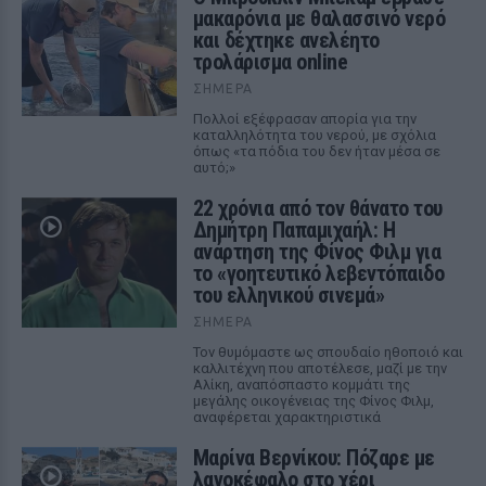
μακαρόνια με θαλασσινό νερό
και δέχτηκε ανελέητο
τρολάρισμα online
ΣΉΜΕΡΑ
Πολλοί εξέφρασαν απορία για την
καταλληλότητα του νερού, με σχόλια
όπως «τα πόδια του δεν ήταν μέσα σε
αυτό;»
22 χρόνια από τον θάνατο του
Δημήτρη Παπαμιχαήλ: Η
ανάρτηση της Φίνος Φιλμ για
το «γοητευτικό λεβεντόπαιδο
του ελληνικού σινεμά»
ΣΉΜΕΡΑ
Τον θυμόμαστε ως σπουδαίο ηθοποιό και
καλλιτέχνη που αποτέλεσε, μαζί με την
Αλίκη, αναπόσπαστο κομμάτι της
μεγάλης οικογένειας της Φίνος Φιλμ,
αναφέρεται χαρακτηριστικά
Μαρίνα Βερνίκου: Πόζαρε με
λαγοκέφαλο στο χέρι