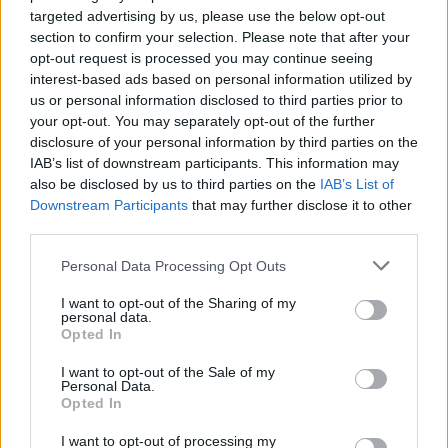
targeted advertising by us, please use the below opt-out
Για ακόμη περισσότερα
νέα
, μπείτε στην
ροή
section to confirm your selection. Please note that after your
ειδήσεων
του E-Daily.gr
opt-out request is processed you may continue seeing
interest-based ads based on personal information utilized by
Ακολουθήστε το E-Radio.gr και στο Instagram
us or personal information disclosed to third parties prior to
your opt-out. You may separately opt-out of the further
ΔΙΑΦΗΜΙΣΗ
disclosure of your personal information by third parties on the
IAB’s list of downstream participants. This information may
also be disclosed by us to third parties on the
IAB’s List of
Downstream Participants
that may further disclose it to other
third parties.
Personal Data Processing Opt Outs
I want to opt-out of the Sharing of my
personal data.
Opted In
I want to opt-out of the Sale of my
Personal Data.
Opted In
I want to opt-out of processing my