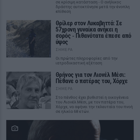
σε κρίσιμη κατάσταση - Ο ανήλικος
δράστης αυτοκτόνησε μετά την ένοπλη
επίθεση
Θρίλερ στον Λυκαβηττό: Σε
57χρονη γυναίκα ανήκει η
σορός ‑ Πιθανότατα έπεσε από
ύψος
ΣΉΜΕΡΑ
Οι πρώτες πληροφορίες από την
ιατροδικαστική εξέταση
Θρήνος για τον Λιονέλ Μέσι:
Πέθανε ο πατέρας του, Χόρχε
ΣΉΜΕΡΑ
Στο πένθος έχει βυθιστεί η οικογένεια
του Λιονέλ Μέσι, με τον πατέρα του,
Χόρχε, να αφήνει την τελευταία του πνοή
σε ηλικία 68 ετών.