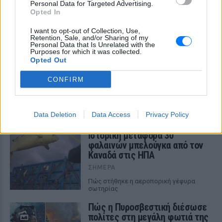
Personal Data for Targeted Advertising.
Opted In
I want to opt-out of Collection, Use,
Retention, Sale, and/or Sharing of my
Personal Data that Is Unrelated with the
Purposes for which it was collected.
Opted Out
CONFIRM
ΔΕΙΤΕ ΕΠΙΣΗΣ
ΣΤΗΝ ΙΔΙΑ ΚΑΤΗΓΟΡΙΑ
Data Deletion
Data Access
Privacy Policy
Ιστορική μεταφορά 30
φαλαινών μπελούγκα από τον
Καναδά στις ΗΠΑ
ΣΉΜΕΡΑ
Πώς στήθηκε η αεροπορική γέφυρα
σωτηρίας
Πώς η Πυροσβεστική διέσωσε
πολίτες στη μεγάλη φωτιά της