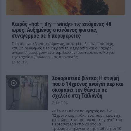
Καιρός «hot – dry – windy» τις επόμενες 48
ώρες: Αυξημένος ο κίνδυνος φωτιάς,
συναγερμός σε 6 περιφέρειες
Το επόμενο 48ωρο, επομένως, απαιτεί αυξημένη προσοχή,
καθώς οι υψηλές θερμοκρασίες, η ξηρασία και οι ισχυροί
άνεμοι δημιουργούν ένα περιβάλλον ιδιαίτερα ευνοϊκό για
την ταχεία εξάπλωση μιας πυρκαγιάς
ΣΉΜΕΡΑ
Σοκαριστικό βίντεο: Η στιγμή
που ο 14χρονος ανοίγει πυρ και
σκορπάει τον θάνατο σε
σχολείο στη Ταϊλάνδη
ΣΉΜΕΡΑ
«Θέρισε» πέντε καθηγητές και ένα
12χρονο κοριτσάκι, ενώ νωρίτερα είχε
σκοτώσει τον παππού και τη γιαγιά του -
Περισσότερα από 20 άτομα
τραυματίστηκαν από την επίθεση, οι 10