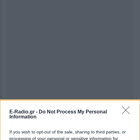
E-Radio.gr -
Do Not Process My Personal
Information
Ακολουθήστε το E-Radio.gr στο
Google News
If you wish to opt-out of the sale, sharing to third parties, or
και μάθετε πρώτοι
τα πιο hot νέα
.
processing of your personal or sensitive information for