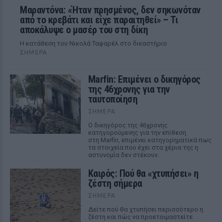
Μαραντόνα: «Ήταν πρησμένος, δεν σηκωνόταν
από το κρεβάτι και είχε παραιτηθεί» – Τι
αποκάλυψε ο μασέρ του στη δίκη
Η κατάθεση του Νικολά Ταφαρέλ στο δικαστήριο
ΣΉΜΕΡΑ
Marfin: Επιμένει ο δικηγόρος
της 46χρονης για την
ταυτοποίηση
ΣΉΜΕΡΑ
Ο δικηγόρος της 46χρονης
κατηγορούμενης για την επίθεση
στη Marfin, επιμένει κατηγορηματικά πως
τα στοιχεία που έχει στα χέρια της η
αστυνομία δεν στέκουν.
Καιρός: Πού θα «χτυπήσει» η
ζέστη σήμερα
ΣΉΜΕΡΑ
Δείτε πού θα χτυπήσει περισσότερο η
ζέστη και πώς να προετοιμαστείτε