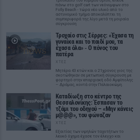
τριπλάσιο του νόμιμου ορίου, έπεσε
πάνω στο golf cart των νεόνυμφων στο
Folly Beach - τώρα νέο υλικό από το
αστυνομικό τμήμα αποκαλύπτει τη
συμπεριφορά της λίγο μετά τη μοιραία
σύγκρουση
Τροχαίο στις Σέρρες: «Έχασα τη
γυναίκα και το παιδί μου, τα
έχασα όλα» ‑ Ο πόνος του
πατέρα
ΧΤΕΣ
Μητέρα 43 ετών και ο 21χρονος γιος της
σκοτώθηκαν σε μετωπική σύγκρουση με
φορτηγό στην επαρχιακή οδό Αμφίπολης
– Δράμας, κοντά στην Παλαιοκώμη.
Καταδίωξη στο κέντρο της
Θεσσαλονίκης: Έσπασαν το
τζάμι του οδηγού – «Μην κάνεις
μ@@@», του φώναζαν
ΧΤΕΣ
Εξαιτίας των υψηλών ταχυτήτων το
λευκό όχημα έχασε τον έλεγχο και