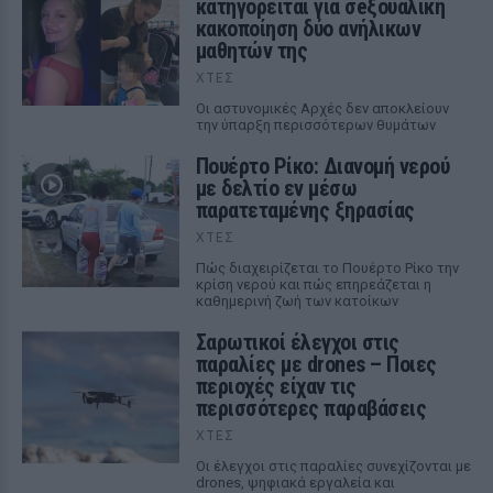
κατηγορείται για σeξουαλική
κακοποίηση δύο ανήλικων
μαθητών της
ΧΤΕΣ
Οι αστυνομικές Αρχές δεν αποκλείουν
την ύπαρξη περισσότερων θυμάτων
Πουέρτο Ρίκο: Διανομή νερού
με δελτίο εν μέσω
παρατεταμένης ξηρασίας
ΧΤΕΣ
Πώς διαχειρίζεται το Πουέρτο Ρίκο την
κρίση νερού και πώς επηρεάζεται η
καθημερινή ζωή των κατοίκων
Σαρωτικοί έλεγχοι στις
παραλίες με drones – Ποιες
περιοχές είχαν τις
περισσότερες παραβάσεις
ΧΤΕΣ
Οι έλεγχοι στις παραλίες συνεχίζονται με
drones, ψηφιακά εργαλεία και