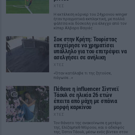
ΧΤΕΣ
Η εκτέλεση κόρνερ του 24χρονου winger
ήταν πραγματικά εκπληκτική, με πολλά
φάλτσα και δύσκολη για έλεγχο από τον
κίπερ Αλβαρο Βαγιές
Σοκ στην Κρήτη: Τουρίστας
επιχείρησε να χρηματίσει
υπάλληλο για του επιτρέψει να
ασελγήσει σε ανήλικη
ΧΤΕΣ
«Όταν κατάλαβε τι της ζητούσε,
πάγωσε...»
Πέθανε η influencer Σίντνεϊ
Τάουλ σε ηλικία 26 ετών
έπειτα από μάχη με σπάνια
μορφή καρκίνου
ΧΤΕΣ
Τον θάνατο της ανακοίνωσε η μητέρα
της, Ελίζαμπεθ Μόροου, και ο αδελφός
της, Όστιν Τάουλ, μέσω ενός βίντεο στον