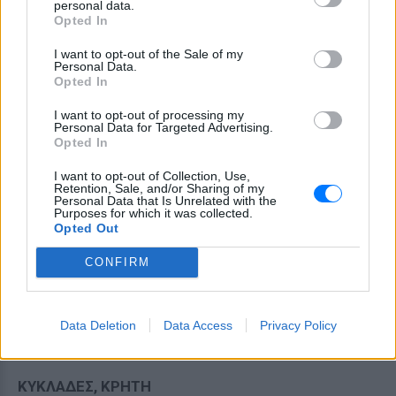
personal data.
όμβροι και πιθανώς μεμονωμένες καταιγίδες.
Opted In
Άνεμοι:
Μεταβλητοί 2 με 4 και στο νότιο Ιόνιο από
I want to opt-out of the Sale of my
ανατολικές διευθύνσεις έως 5 μποφόρ.
Personal Data.
Θερμοκρασία:
Από 15 έως 28 βαθμούς Κελσίου.
Opted In
I want to opt-out of processing my
ΘΕΣΣΑΛΙΑ, ΑΝΑΤΟΛΙΚΗ ΣΤΕΡΕΑ, ΑΝΑΤΟΛΙΚΗ
Personal Data for Targeted Advertising.
ΠΕΛΟΠΟΝΝΗΣΟΣ
Opted In
Καιρός:
Γενικά αίθριος. Τις μεσημβρινές και
I want to opt-out of Collection, Use,
απογευματινές ώρες στα ηπειρωτικά θα
Retention, Sale, and/or Sharing of my
Personal Data that Is Unrelated with the
αναπτυχθούν πρόσκαιρες νεφώσεις και στα ορεινά
Purposes for which it was collected.
Opted Out
κυρίως της Θεσσαλίας, θα εκδηλωθούν τοπικοί
όμβροι.
CONFIRM
Άνεμοι:
Βόρειοι βορειοανατολικοί 3 με 5 και στα
ανατολικά τοπικά 6 μποφόρ.
Θερμοκρασία:
Από 16 έως 29 και κατά τόπους έως
Data Deletion
Data Access
Privacy Policy
30 βαθμούς Κελσίου.
ΚΥΚΛΑΔΕΣ, ΚΡΗΤΗ