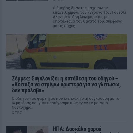
Ο έφηβος δράστης μαχαίρωσε
επανειλημμένα τον 78χρονο Τζον Γουέσλι
Αλεν σε στάση λεωφορείου, με
αποτέλεσμα τον θάνατό του, σύμφωνα
με τις αρχές
Σέρρες: Συγκλονίζει η κατάθεση του οδηγού –
«Κοίταξα να στρίψω αριστερά για να γλιτώσω,
δεν πρόλαβα»
Ο οδηγός του φορτηγού που ενεπλάκη στη σύγκρουση με το
ΙΧ μητέρας και γιου περιέγραψε πώς έγινε το μοιραίο
δυστύχημα.
ΧΤΕΣ
ΗΠΑ: Δασκάλα χορού