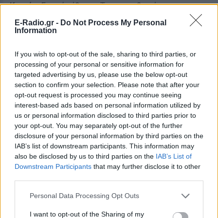
Καιρός:
Γενικά αίθριος. Τις μεσημβρινές και
απογευματινές ώρες θα αναπτυχθούν πρόσκαιρες
E-Radio.gr -
Do Not Process My Personal
νεφώσεις και στα ορεινά κυρίως της Μακεδονίας
Information
θα σημειωθούν τοπικοί όμβροι και πιθανώς
If you wish to opt-out of the sale, sharing to third parties, or
μεμονωμένες καταιγίδες.
processing of your personal or sensitive information for
targeted advertising by us, please use the below opt-out
Άνεμοι:
Μεταβλητοί 3 με 4 και στα ανατολικά
section to confirm your selection. Please note that after your
ανατολικοί βορειοανατολικοί έως 5 μποφόρ.
opt-out request is processed you may continue seeing
Θερμοκρασία:
Από 14 έως 29 βαθμούς Κελσίου. Στη
interest-based ads based on personal information utilized by
δυτική Μακεδονία θα είναι 2 με 3 βαθμούς
us or personal information disclosed to third parties prior to
your opt-out. You may separately opt-out of the further
χαμηλότερη.
disclosure of your personal information by third parties on the
IAB’s list of downstream participants. This information may
ΝΗΣΙΑ ΙΟΝΙΟΥ, ΗΠΕΙΡΟΣ, ΔΥΤΙΚΗ ΣΤΕΡΕΑ, ΔΥΤΙΚΗ
also be disclosed by us to third parties on the
IAB’s List of
ΠΕΛΟΠΟΝΝΗΣΟΣ
Downstream Participants
that may further disclose it to other
Καιρός:
Γενικά αίθριος, με αραιές νεφώσεις
third parties.
πρόσκαιρα πιο πυκνές στα ηπειρωτικά τις
Personal Data Processing Opt Outs
μεσημβρινές και απογευματινές ώρες, οπότε στα
ορεινά κυρίως της Ηπείρου θα εκδηλωθούν τοπικοί
I want to opt-out of the Sharing of my