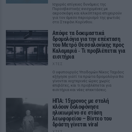
Ισχυρές επίγειες δυνάμεις της
Πυροσβεστικής ενισχυμένες με
αεροσκάφη και ελικόπτερα επιχειρούν
για τον άμεσο περιορισμό της φωτιάς
στο Στεφάνι Κορίνθου.
Απόψε τα δοκιμαστικά
δρομολόγια για την επέκταση
του Μετρό Θεσσαλονίκης προς
Καλαμαριά ‑ Τι προβλέπεται για
εισιτήρια
ΧΤΕΣ
Ο υφυπουργός Υποδομών Νίκος Ταχιάος
εξήγησε γιατί τα πρώτα δρομολόγια θα
γίνονται νυχτερινές ώρες χωρίς
επιβάτες, και τι προβλέπεται για
εισιτήρια και νέες επεκτάσεις.
ΗΠΑ: 15χρονος με στολή
κλόουν δολοφόνησε
ηλικιωμένο σε στάση
λεωφορείου – Βίντεο του
δράστη γίνεται viral
ΧΤΕΣ