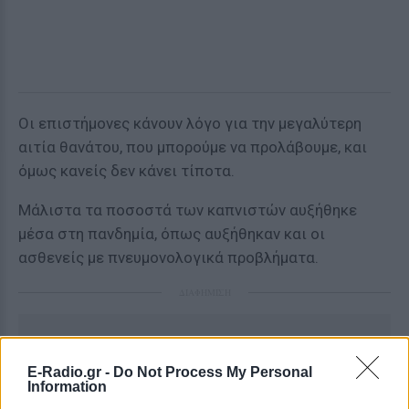
Οι επιστήμονες κάνουν λόγο για την μεγαλύτερη
αιτία θανάτου, που μπορούμε να προλάβουμε, και
όμως κανείς δεν κάνει τίποτα.
Μάλιστα τα ποσοστά των καπνιστών αυξήθηκε
μέσα στη πανδημία, όπως αυξήθηκαν και οι
ασθενείς με πνευμονολογικά προβλήματα.
ΔΙΑΦΗΜΙΣΗ
E-Radio.gr -
Do Not Process My Personal
Information