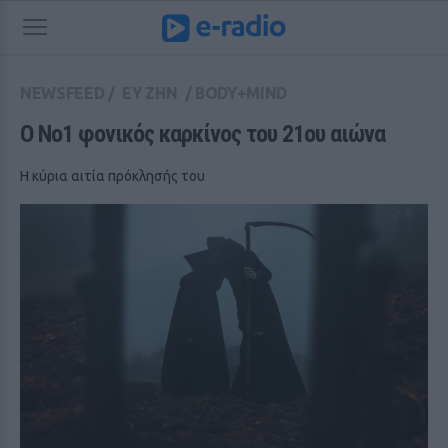
NEWSFEED
/
ΕΥ ΖΗΝ
/
BODY+MIND
Ο Νο1 φονικός καρκίνος του 21ου αιώνα
Η κύρια αιτία πρόκλησής του