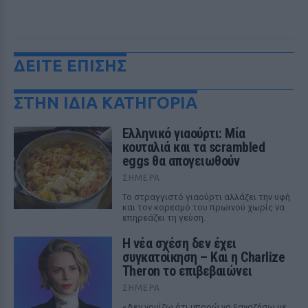
ΔΕΙΤΕ ΕΠΙΣΗΣ
ΣΤΗΝ ΙΔΙΑ ΚΑΤΗΓΟΡΙΑ
Ελληνικό γιαούρτι: Μία
κουταλιά και τα scrambled
eggs θα απογειωθούν
ΣΉΜΕΡΑ
Το στραγγιστό γιαούρτι αλλάζει την υφή
και τον κορεσμό του πρωινού χωρίς να
επηρεάζει τη γεύση.
Η νέα σχέση δεν έχει
συγκατοίκηση – Και η Charlize
Theron το επιβεβαιώνει
ΣΉΜΕΡΑ
«Δεν νομίζω ότι μπορώ να ξαναζήσω με