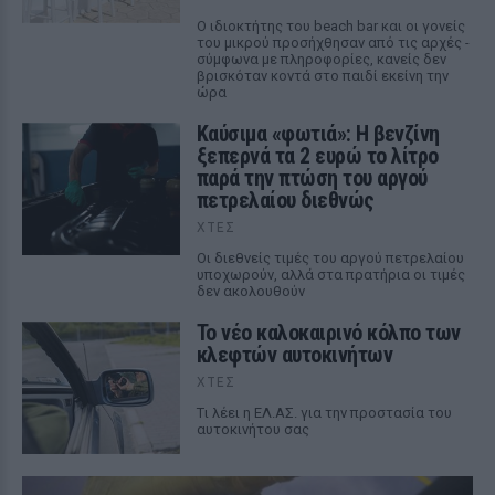
Ο ιδιοκτήτης του beach bar και οι γονείς
του μικρού προσήχθησαν από τις αρχές -
σύμφωνα με πληροφορίες, κανείς δεν
βρισκόταν κοντά στο παιδί εκείνη την
ώρα
Καύσιμα «φωτιά»: Η βενζίνη
ξεπερνά τα 2 ευρώ το λίτρο
παρά την πτώση του αργού
πετρελαίου διεθνώς
ΧΤΕΣ
Οι διεθνείς τιμές του αργού πετρελαίου
υποχωρούν, αλλά στα πρατήρια οι τιμές
δεν ακολουθούν
Το νέο καλοκαιρινό κόλπο των
κλεφτών αυτοκινήτων
ΧΤΕΣ
Tι λέει η ΕΛ.ΑΣ. για την προστασία του
αυτοκινήτου σας