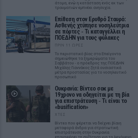
άτομα, ενώ η κατάσταση ενός εκ των
τραυματιών εμπνέει ανησυχία.
Επίθεση στον Ερυθρό Σταυρό:
Ασθενής χτύπησε νοσηλεύτρια
σε πόρτες ‑ Τι καταγγέλλει η
ΠΟΕΔΗΝ για τους φύλακες
ΠΡΙΝ 11 ΏΡΕΣ
Το περιστατικό βίας στα Επείγοντα
σημειώθηκε τα ξημερώματα του
Σαββάτου - ο πρόεδρος της ΠΟΕΔΗΝ
Μιχάλης Γιαννάκος ζητά ουσιαστικά
μέτρα προστασίας για το νοσηλευτικό
προσωπικό
Ουκρανία: Βίντεο σοκ με
19χρονο να οδηγείται με τη βία
για επιστράτευση ‑ Τι είναι το
«busification»
ΧΤΕΣ
Βίντεο που φέρεται να δείχνει βίαιη
μεταφορά άνδρα για στρατιωτική
επιστράτευση στην Ουκρανία
επαναφέρει τη συζήτηση για το λεγόμενο