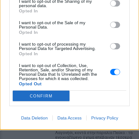
I want to opt-out of the Sharing of my
personal data.
Opted In
I want to opt-out of the Sale of my
Personal Data.
Opted In
4χρονος στην Πάρο: Ανθρωποκτονία από
I want to opt-out of processing my
αμέλεια στο beach bar ‑ Τι έδειξε η έρευνα
Personal Data for Targeted Advertising.
Opted In
Γονείς και ιδιοκτήτης του beach bar στη φημισμένη παραλία
της Πάρου αντιμετωπίζουν κατηγορίες μετά τον πνιγμό του
I want to opt-out of Collection, Use,
μικρού παιδιού σε πισίνα - ο ιδιοκτήτης, δηλωμένος ως
Retention, Sale, and/or Sharing of my
ναυαγοσώστης, παραπέμπεται στον εισαγγελέα
Personal Data that Is Unrelated with the
ΠΡΙΝ 11 ΏΡΕΣ
Purposes for which it was collected.
Opted Out
Τροχαίο στη λεωφόρο
CONFIRM
Αθηνών‑Σουνίου: Αναστροφή ΙΧ
συνέτριψε μηχανή της ΔΙΑΣ ‑
Δύο αστυνομικοί τραυματίες
Data Deletion
Data Access
Privacy Policy
ΠΡΙΝ 11 ΏΡΕΣ
Το περιστατικό σημειώθηκε στο
Λαγονήσι, κοντά στην παραλία Πεύκο - το
ενοικιαζόμενο όχημα επέβαιναν τέσσερα