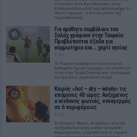
31 Ιουλίου στον Αγιο Βασίλειο, στον
Κιθαιρώνα Βοιωτίας και έφτασε μέχρι το
Πόρτο Γερμενό - Ο διττός ρόλος της
Πυροσβεστικής
Για αμύθητο συμβόλαιο του
Σαλάχ γράφουν στην Τουρκία:
Προβλέπονται έξοδα για
κομμωτήρια και... χαρτί υγείας
ΧΤΕΣ
Οι Τούρκοί αναφέρουν τα οικονομικά
δεδομένα της μεταγραφής του Αιγύπτιου
σταρ στην Τραμπζονσπόρ και τα νούμερα
που βγάζουν, προκαλούν ίλιγγο
Καιρός «hot – dry – windy» τις
επόμενες 48 ώρες: Αυξημένος
ο κίνδυνος φωτιάς, συναγερμός
σε 6 περιφέρειες
ΧΤΕΣ
Το επόμενο 48ωρο, επομένως, απαιτεί
αυξημένη προσοχή, καθώς οι υψηλές
θερμοκρασίες, η ξηρασία και οι ισχυροί
άνεμοι δημιουργούν ένα περιβάλλον