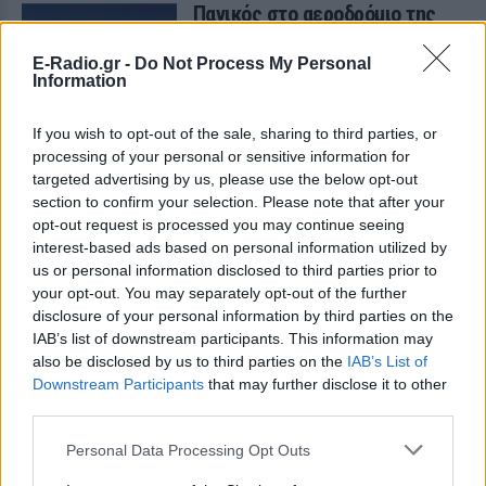
Πανικός στο αεροδρόμιο της
Ατλάντα: Εκκενώθηκε
αεροσκάφος με τσουλήθρες
E-Radio.gr -
Do Not Process My Personal
έκτακτης ανάγκης
Information
ΠΡΙΝ 11 ΏΡΕΣ
If you wish to opt-out of the sale, sharing to third parties, or
Πτήση με προορισμό το Ορλάντο
επέστρεψε εκτάκτως στην Ατλάντα
processing of your personal or sensitive information for
μετά από αναφορές για καπνό στο
targeted advertising by us, please use the below opt-out
πιλοτήριο - 199 επιβάτες εγκατέλειψαν
section to confirm your selection. Please note that after your
το Boeing 757 στον τροχόδρομο.
opt-out request is processed you may continue seeing
Τουρισμός για Όλους
interest-based ads based on personal information utilized by
2026‑2027: Ποια ΑΦΜ
us or personal information disclosed to third parties prior to
υποβάλλουν αιτήσεις σήμερα
your opt-out. You may separately opt-out of the further
(9/8) – Όλα όσα πρέπει να
disclosure of your personal information by third parties on the
ξέρετε
IAB’s list of downstream participants. This information may
ΠΡΙΝ 11 ΏΡΕΣ
also be disclosed by us to third parties on the
IAB’s List of
Downstream Participants
that may further disclose it to other
Η προθεσμία υποβολής αιτήσεων λήγει
στις 21 Αυγούστου 2026, με επιδότηση
third parties.
έως 600 ευρώ ανάλογα με την κατηγορία
δικαιούχου και την περίοδο διαμονής.
Personal Data Processing Opt Outs