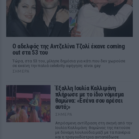
Ο αδελφός της Αντζελίνα Τζολί έκανε coming
out στα 53 του
Τώρα, στα 53 του, μίλησε δημόσια για κάτι που δεν χωρούσε
σε εκείνη την παλιά celebrity αφήγηση: είναι gay
ΣΉΜΕΡΑ
Έξαλλη Ιουλία Καλλιμάνη
πλήρωσε με το ίδιο νόμισμα
θαμώνα: «Εσένα σου αρέσει
αυτό;»
ΣΉΜΕΡΑ
Απρόσμενη αντίδραση στη σκηνή από την
Ιουλία Καλλιμάνη: θαμώνας της πετούσε
με δύναμη λουλούδια μαζί με τα πανέρια
και η τραγουδίστρια ανταπέδωσε