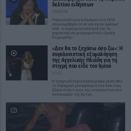
δελτίου ειδήσεων
ΣΉΜΕΡΑ
Παρουσιάστρια ειδήσεων στις ΗΠΑ
αποκοιμήθηκε on air και έγινε αμέσως
viral - η συμπαρουσιάστριά της τη
χαρακτήρισε χιουμοριστικά «Ωραία
Κοιμωμένη».
«Δεν θα το ξεχάσω όσο ζω»: Η
συγκλονιστική εξομολόγηση
της Αγγελικής Ηλιάδη για τη
στιγμή που είδε τον Ιησού
ΧΤΕΣ
Η τραγουδίστρια περιέγραψε μέσα από
το Instagram μια εμπειρία που λέει πως
έζησε όταν ο γιος της νοσηλευόταν στο
νοσοκομείο της Αρτας.