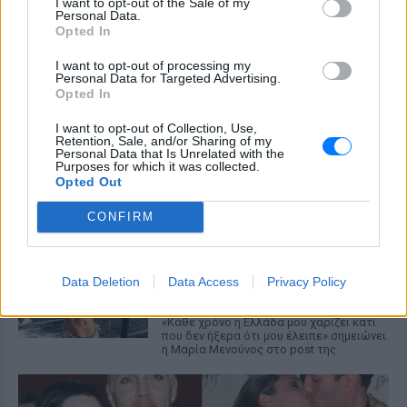
I want to opt-out of the Sale of my
εγκυμοσύνης, ανέφερε η ηθοποιός
Personal Data.
Opted In
Μύκονος: Ιταλοί παρτάρουν σε
έξαλλη κατάσταση μέσα σε...
I want to opt-out of processing my
Personal Data for Targeted Advertising.
βανάκι ‑ Η αντίδραση του
Opted In
οδηγού
ΣΉΜΕΡΑ
I want to opt-out of Collection, Use,
Retention, Sale, and/or Sharing of my
Στα πλάνα που δημοσιεύει το Mykonos
Personal Data that Is Unrelated with the
live TV, οι επιβάτες φαίνονται να
Purposes for which it was collected.
διασκεδάζουν με ιδιαίτερα έντονο
Opted Out
τρόπο, χοροπηδώντας, τραγουδώντας
και φωνάζοντας μέσα στο όχημα
CONFIRM
Η Μαρία Μενούνος φόρεσε
μπικίνι με τα χρώματα της
ελληνικής σημαίας
Data Deletion
Data Access
Privacy Policy
ΣΉΜΕΡΑ
«Κάθε χρόνο η Ελλάδα μου χαρίζει κάτι
που δεν ήξερα ότι μου έλειπε» σημειώνει
η Μαρία Μενούνος στο post της