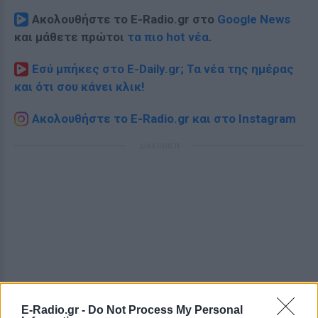
Ακολουθήστε το E-Radio.gr στο
Google News
και μάθετε πρώτοι
τα πιο hot νέα
.
Εσύ μπήκες στο E-Daily.gr; Τα νέα της ημέρας
και ότι σου κάνει κλικ!
Ακολουθήστε το E-Radio.gr και στο Instagram
ΔΙΑΦΗΜΙΣΗ
E-Radio.gr -
Do Not Process My Personal