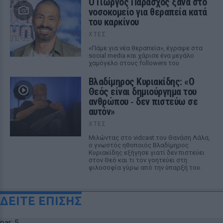
O Γιώργος Παράσχος ξανά στο
νοσοκομείο για θεραπεία κατά
του καρκίνου
ΧΤΕΣ
«Πάμε για νέα θεραπεία», έγραψε στα
social media και χάρισε ένα μεγάλο
χαμόγελο στους followers του
Βλαδίμηρος Κυριακίδης: «Ο
Θεός είναι δημιούργημα του
ανθρώπου ‑ δεν πιστεύω σε
αυτόν»
ΧΤΕΣ
Μιλώντας στο vidcast του Θανάση Λάλα,
ο γνωστός ηθοποιός Βλαδίμηρος
Κυριακίδης εξήγησε γιατί δεν πιστεύει
στον Θεό και τι τον γοητεύει στη
φιλοσοφία γύρω από την ύπαρξή του.
ΔΕΙΤΕ ΕΠΙΣΗΣ
par: 5