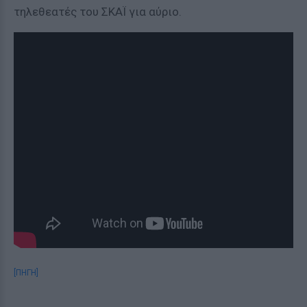
τηλεθεατές του ΣΚΑΪ για αύριο.
[ΠΗΓΗ]