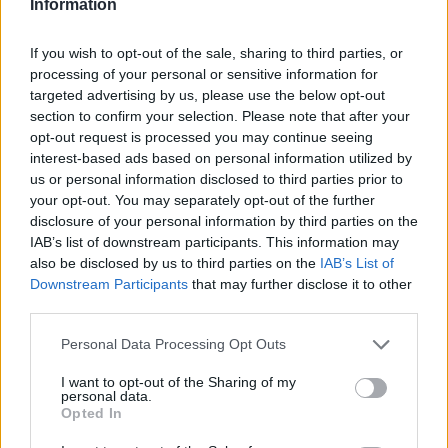
Information
If you wish to opt-out of the sale, sharing to third parties, or
processing of your personal or sensitive information for
targeted advertising by us, please use the below opt-out
section to confirm your selection. Please note that after your
opt-out request is processed you may continue seeing
interest-based ads based on personal information utilized by
us or personal information disclosed to third parties prior to
your opt-out. You may separately opt-out of the further
disclosure of your personal information by third parties on the
ΔΕΙΤΕ ΕΠΙΣΗΣ
IAB’s list of downstream participants. This information may
also be disclosed by us to third parties on the
IAB’s List of
Downstream Participants
that may further disclose it to other
ΣΤΗΝ ΙΔΙΑ ΚΑΤΗΓΟΡΙΑ
third parties.
Αριελ Κωνσταντινίδη: Τώρα
Personal Data Processing Opt Outs
ασχολούνται με το δέρμα μου,
δεν πρόκειται να κρύβομαι
I want to opt-out of the Sharing of my
personal data.
ΣΉΜΕΡΑ
Opted In
Δεν με αγγίζει, έχω ροδόχρου ακμή, η
οποία επιδεινώθηκε από τις ορμόνες της