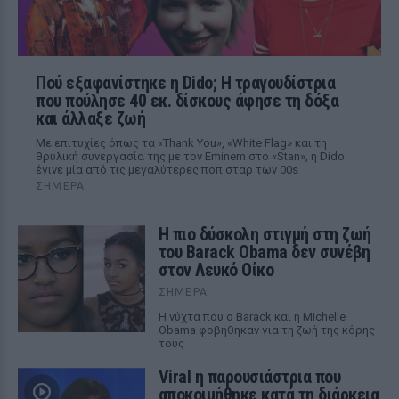
Πού εξαφανίστηκε η Dido; Η τραγουδίστρια
που πούλησε 40 εκ. δίσκους άφησε τη δόξα
και άλλαξε ζωή
Με επιτυχίες όπως τα «Thank You», «White Flag» και τη
θρυλική συνεργασία της με τον Eminem στο «Stan», η Dido
έγινε μία από τις μεγαλύτερες ποπ σταρ των 00s
ΣΉΜΕΡΑ
Η πιο δύσκολη στιγμή στη ζωή
του Barack Obama δεν συνέβη
στον Λευκό Οίκο
ΣΉΜΕΡΑ
Η νύχτα που ο Barack και η Michelle
Obama φοβήθηκαν για τη ζωή της κόρης
τους
Viral η παρουσιάστρια που
αποκοιμήθηκε κατά τη διάρκεια