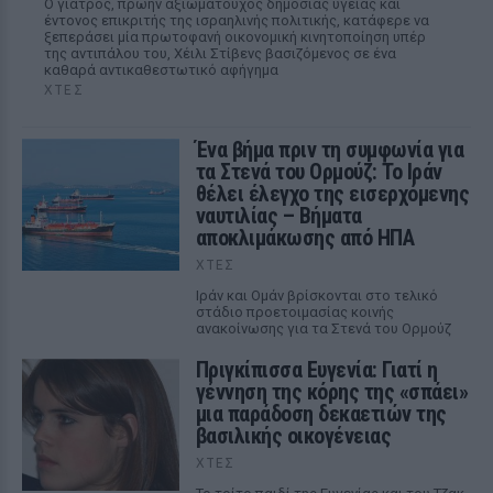
Ο γιατρός, πρώην αξιωματούχος δημόσιας υγείας και
έντονος επικριτής της ισραηλινής πολιτικής, κατάφερε να
ξεπεράσει μία πρωτοφανή οικονομική κινητοποίηση υπέρ
της αντιπάλου του, Χέιλι Στίβενς βασιζόμενος σε ένα
καθαρά αντικαθεστωτικό αφήγημα
ΧΤΕΣ
Ένα βήμα πριν τη συμφωνία για
τα Στενά του Ορμούζ: Το Ιράν
θέλει έλεγχο της εισερχόμενης
ναυτιλίας – Βήματα
αποκλιμάκωσης από ΗΠΑ
ΧΤΕΣ
Ιράν και Ομάν βρίσκονται στο τελικό
στάδιο προετοιμασίας κοινής
ανακοίνωσης για τα Στενά του Ορμούζ
Πριγκίπισσα Ευγενία: Γιατί η
γέννηση της κόρης της «σπάει»
μια παράδοση δεκαετιών της
βασιλικής οικογένειας
ΧΤΕΣ