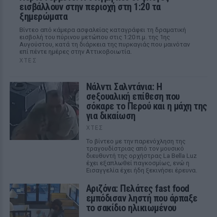
εισβάλλουν στην περιοχή στη 1:20 τα
ξημερώματα
Βίντεο από κάμερα ασφαλείας καταγράφει τη δραματική
εισβολή του πύρινου μετώπου στις 1:20 π.μ. της 1ης
Αυγούστου, κατά τη διάρκεια της πυρκαγιάς που μαινόταν
επί πέντε ημέρες στην Αττικοβοιωτία.
ΧΤΕΣ
Νάλντι Σαλντάνια: Η
σeξουαλική επίθεση που
σόκαρε το Περού και η μάχη της
για δικαίωση
ΧΤΕΣ
Το βίντεο με την παρενόχληση της
τραγουδίστριας από τον μουσικό
διευθυντή της ορχήστρας La Bella Luz
έχει εξαπλωθεί παγκοσμίως, ενώ η
Εισαγγελία έχει ήδη ξεκινήσει έρευνα.
Αριζόνα: Πελάτες fast food
εμπόδισαν ληστή που άρπαξε
το σακίδιο ηλικιωμένου