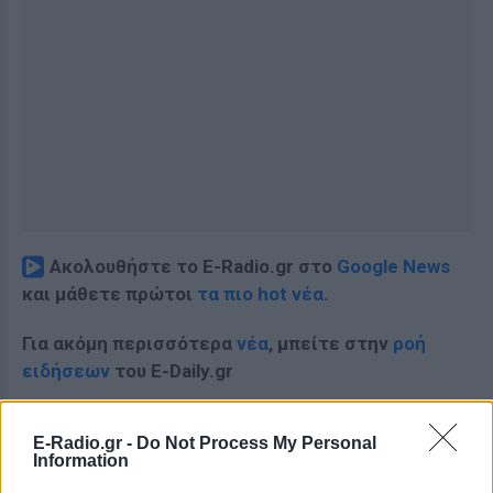
Ακολουθήστε το E-Radio.gr στο
Google News
και μάθετε πρώτοι
τα πιο hot νέα
.
Για ακόμη περισσότερα
νέα
, μπείτε στην
ροή
ειδήσεων
του E-Daily.gr
Ακολουθήστε το E-Radio.gr και στο Instagram
E-Radio.gr -
Do Not Process My Personal
Information
ΔΙΑΦΗΜΙΣΗ