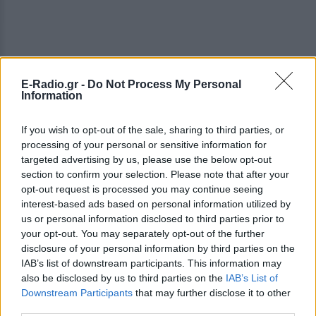
E-Radio.gr -
Do Not Process My Personal
Information
If you wish to opt-out of the sale, sharing to third parties, or
processing of your personal or sensitive information for
targeted advertising by us, please use the below opt-out
section to confirm your selection. Please note that after your
opt-out request is processed you may continue seeing
interest-based ads based on personal information utilized by
us or personal information disclosed to third parties prior to
Το εθελοντικό πρόγραμμα του οργανισμού
έχει
your opt-out. You may separately opt-out of the further
βραβευτεί από το Hellenic Responsible Business
disclosure of your personal information by third parties on the
IAB’s list of downstream participants. This information may
Awards
, ενώ φιλοξενεί ετησίως
πάνω από 170
also be disclosed by us to third parties on the
IAB’s List of
νέους/νέες.
Downstream Participants
that may further disclose it to other
third parties.
Διοργάνωση:
InfinityGreece