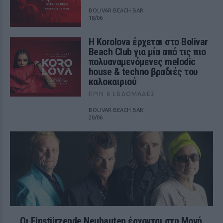
BOLIVAR BEACH BAR
18/06
Η Korolova έρχεται στο Bolivar
Beach Club για μία από τις πιο
πολυαναμενόμενες melodic
house & techno βραδιές του
καλοκαιριού
ΠΡΙΝ 8 ΕΒΔΟΜΆΔΕΣ
BOLIVAR BEACH BAR
20/06
Οι Einstürzende Neubauten έρχονται στη Μονή