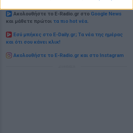
Ακολουθήστε το E-Radio.gr στο
Google News
και μάθετε πρώτοι
τα πιο hot νέα
.
Εσύ μπήκες στο E-Daily.gr; Τα νέα της ημέρας
και ότι σου κάνει κλικ!
Ακολουθήστε το E-Radio.gr και στο Instagram
ΔΙΑΦΗΜΙΣΗ