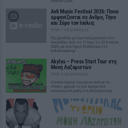
Ιουλίου 2026.
Avli Music Festival 2026: Ποιοι
εμφανίζονται σε Ανδρο, Τήνο
και Σύρο τον Ιούλιο;
ΠΡΙΝ 7 ΕΒΔΟΜΆΔΕΣ
Έξι βραδιές με ζωντανή μουσική στις
Κυκλάδες από τις 17 έως τις 22 Ιουλίου
2026, με εισιτήρια διαθέσιμα στο
ticketmaster.gr.
Akylas – Press Start Tour στη
Μονή Λαζαριστών
ΠΡΙΝ 8 ΕΒΔΟΜΆΔΕΣ
Ο καλλιτέχνης που έγινε viral με το
«Ferto» φέρνει το πιο εκρηκτικό
καλοκαιρινό party στη Θεσσαλονίκη