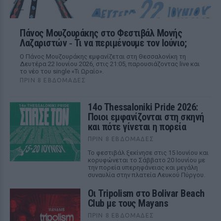
Πάνος Μουζουράκης στο Φεστιβάλ Μονής
Λαζαριστών ‑ Τι να περιμένουμε τον Ιούνιο;
Ο Πάνος Μουζουράκης εμφανίζεται στη Θεσσαλονίκη τη
Δευτέρα 22 Ιουνίου 2026, στις 21:05, παρουσιάζοντας live και
το νέο του single «Τι Ωραίο».
ΠΡΙΝ 8 ΕΒΔΟΜΆΔΕΣ
14ο Thessaloniki Pride 2026:
Ποιοι εμφανίζονται στη σκηνή
και πότε γίνεται η πορεία
ΠΡΙΝ 8 ΕΒΔΟΜΆΔΕΣ
Το φεστιβάλ ξεκίνησε στις 15 Ιουνίου και
κορυφώνεται το Σάββατο 20 Ιουνίου με
την πορεία υπερηφάνειας και μεγάλη
συναυλία στην πλατεία Λευκού Πύργου.
Οι Tripolism στο Bolivar Beach
Club με τους Mayans
ΠΡΙΝ 8 ΕΒΔΟΜΆΔΕΣ