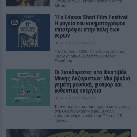
Ένα έργο των Jeffrey Hatcher & Mitch
Albom
11ο Edessa Short Film Festival:
Η μαγεία του κινηματογράφου
επιστρέφει στην πόλη των
νερών
ΠΡΙΝ 7 ΕΒΔΟΜΆΔΕΣ
4 & 5 Ιουλίου 2026 - Cine Καταρράκτες,
Περιοχή Μύλοι, Έδεσσα - Είσοδος
Ελεύθερη
Οι Σκιαδαρέσες στο Φεστιβάλ
Μονής Λαζαριστών: Μια βραδιά
γεμάτη μουσική, χιούμορ και
αυθεντική ενέργεια
ΠΡΙΝ 7 ΕΒΔΟΜΆΔΕΣ
Το αγαπημένο μουσικό σχήμα επιστρέφει
στη Θεσσαλονίκη για μια μεγάλη
καλοκαιρινή συναυλία την Πέμπτη 25
Ιουνίου