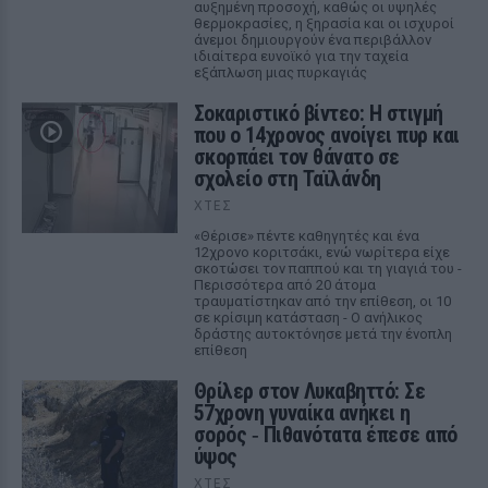
αυξημένη προσοχή, καθώς οι υψηλές
θερμοκρασίες, η ξηρασία και οι ισχυροί
άνεμοι δημιουργούν ένα περιβάλλον
ιδιαίτερα ευνοϊκό για την ταχεία
εξάπλωση μιας πυρκαγιάς
Σοκαριστικό βίντεο: Η στιγμή
που ο 14χρονος ανοίγει πυρ και
σκορπάει τον θάνατο σε
σχολείο στη Ταϊλάνδη
ΧΤΕΣ
«Θέρισε» πέντε καθηγητές και ένα
12χρονο κοριτσάκι, ενώ νωρίτερα είχε
σκοτώσει τον παππού και τη γιαγιά του -
Περισσότερα από 20 άτομα
τραυματίστηκαν από την επίθεση, οι 10
σε κρίσιμη κατάσταση - Ο ανήλικος
δράστης αυτοκτόνησε μετά την ένοπλη
επίθεση
Θρίλερ στον Λυκαβηττό: Σε
57χρονη γυναίκα ανήκει η
σορός ‑ Πιθανότατα έπεσε από
ύψος
ΧΤΕΣ