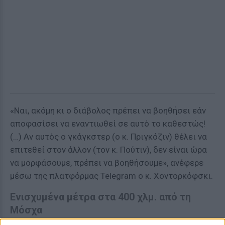
«Ναι, ακόμη κι ο διάβολος πρέπει να βοηθήσει εάν
αποφασίσει να εναντιωθεί σε αυτό το καθεστώς!
(…) Αν αυτός ο γκάγκστερ (ο κ. Πριγκόζιν) θέλει να
επιτεθεί στον άλλον (τον κ. Πούτιν), δεν είναι ώρα
να μορφάσουμε, πρέπει να βοηθήσουμε», ανέφερε
μέσω της πλατφόρμας Telegram ο κ. Χοντορκόφσκι.
Ενισχυμένα μέτρα στα 400 χλμ. από τη
Μόσχα