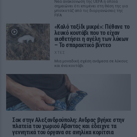
Νέα ανακοίνωση της UEFA η οποία
σημειώνει ότι επιμένει στη θέση της για
μποϊκοτάζ από τις διοργανώσεις της
FIFA
«Καλό ταξίδι μικρέ»: Πέθανε το
λευκό κουτάβι που το είχαν
υιοθετήσει η αγέλη των λύκων
– Το σπαρακτικό βίντεο
ΧΤΕΣ
Μια μοναδική σχέση ανάμεσα σε λύκους
και ένα κουτάβι
Σοκ στην Αλεξανδρούπολη: Ανδρας βγήκε στην
πλατεία του χωριού Αβαντας και έδειχνε τα
γεννητικά του όργανα σε ανηλίκα κορίτσια