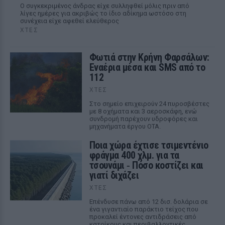
Ο συγκεκριμένος άνδρας είχε συλληφθεί μόλις πριν από
λίγες ημέρες για ακριβώς το ίδιο αδίκημα ωστόσο στη
συνέχεια είχε αφεθεί ελεύθερος
ΧΤΕΣ
Φωτιά στην Κρήνη Φαρσάλων:
Εναέρια μέσα και SMS από το
112
ΧΤΕΣ
Στο σημείο επιχειρούν 24 πυροσβέστες
με 8 οχήματα και 3 αεροσκάφη, ενώ
συνδρομή παρέχουν υδροφόρες και
μηχανήματα έργου ΟΤΑ.
Ποια χώρα έχτισε τσιμεντένιο
φράγμα 400 χλμ. για τα
τσουνάμι ‑ Πόσο κοστίζει και
γιατί διχάζει
ΧΤΕΣ
Επένδυσε πάνω από 12 δισ. δολάρια σε
ένα γιγαντιαίο παράκτιο τείχος που
προκαλεί έντονες αντιδράσεις από
κατοίκους και περιβαλλοντικές