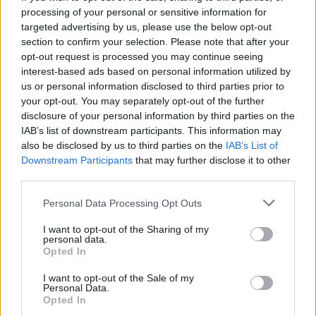
αιτία θανάτου - το 3χρονο παιδί της
processing of your personal or sensitive information for
αναμένεται να παραλάβει σήμερα η
targeted advertising by us, please use the below opt-out
21χρονη αδερφή του, που ταξίδεψε από
την Ολλανδία
section to confirm your selection. Please note that after your
opt-out request is processed you may continue seeing
Προφυλακίστηκαν ο δήμαρχος
interest-based ads based on personal information utilized by
Στυλίδας και δύο ακόμη
us or personal information disclosed to third parties prior to
κατηγορούμενοι για την
your opt-out. You may separately opt-out of the further
πυρκαγιά στη Βοιωτία
disclosure of your personal information by third parties on the
ΠΡΙΝ 7 ΏΡΕΣ
IAB’s list of downstream participants. This information may
also be disclosed by us to third parties on the
IAB’s List of
Ομόφωνη απόφαση Ανακρίτριας και
Εισαγγελέα μετά από πολύωρη
Downstream Participants
that may further disclose it to other
διαδικασία που ολοκληρώθηκε τα
third parties.
ξημερώματα της Παρασκευής
Personal Data Processing Opt Outs
I want to opt-out of the Sharing of my
personal data.
Opted In
Γιατί δεν έσωσα το κουτάβι: Ο ερευνητής που
I want to opt-out of the Sale of my
κατέγραφε τη συμβίωση του μικρού σκυλιού
Personal Data.
με αγέλη λύκων εξηγεί γιατί δεν επενέβη
Opted In