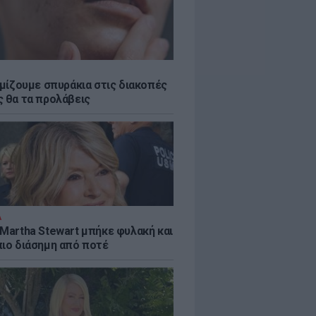
εμίζουμε σπυράκια στις διακοπές
ς θα τα προλάβεις
Α
 Martha Stewart μπήκε φυλακή και
πιο διάσημη από ποτέ