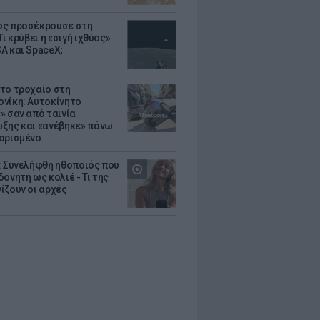
ς προσέκρουσε στη
Τι κρύβει η «σιγή ιχθύος»
A και SpaceX;
το τροχαίο στη
νίκη: Αυτοκίνητο
» σαν από ταινία
ξης και «ανέβηκε» πάνω
αρισμένο
: Συνελήφθη ηθοποιός που
oνητή ως κολιέ - Τι της
ίζουν οι αρχές