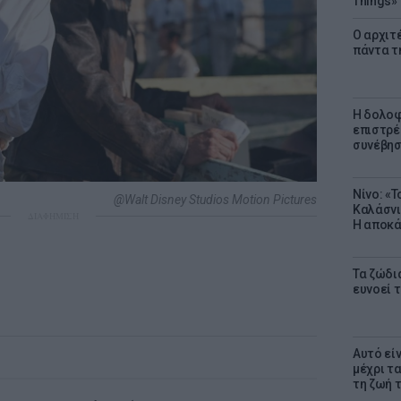
Things»
Ο αρχιτ
πάντα τ
Η δολοφ
επιστρέ
συνέβησ
Νίνο: «
@Walt Disney Studios Motion Pictures
Καλάσνι
ΔΙΑΦΗΜΙΣΗ
Η αποκά
Τα ζώδια
ευνοεί 
Αυτό εί
μέχρι τ
τη ζωή 