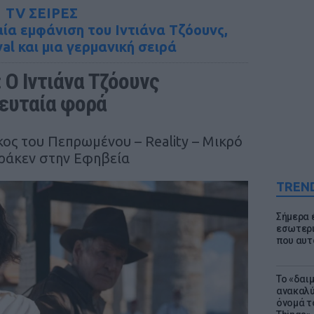
TV ΣΕΙΡΕΣ
ία εμφάνιση του Ιντιάνα Τζόουνς,
val και μια γερμανική σειρά
 O Ιντιάνα Τζόουνς 
λευταία φορά
σκος του Πεπρωμένου – Reality – Μικρό
Κράκεν στην Εφηβεία
TREN
Σήμερα 
εσωτερι
που αυτ
Το «δαι
ανακαλύ
όνομά τ