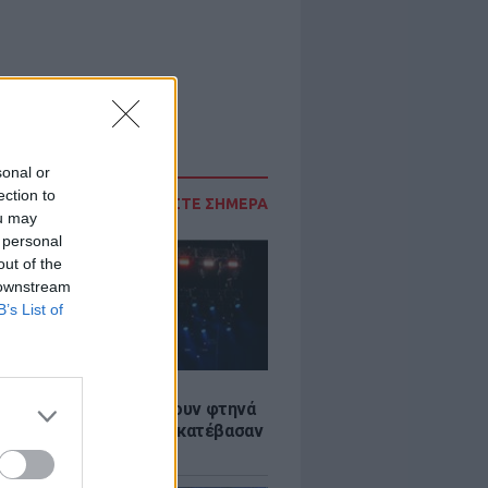
sonal or
ection to
ΔΙΑΒΑΣΤΕ ΣΗΜΕΡΑ
ou may
 personal
out of the
 downstream
B’s List of
LE
αυλίες επιτέλους βγάζουν φτηνά
ια - Ποιοι καλλιτέχνες κατέβασαν
ές