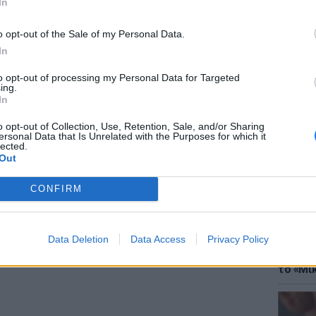
In
φέρει ιδιαίτερα κοντά στην εφεύρεση του
o opt-out of the Sale of my Personal Data.
In
ΔΙΑΦΗΜΙΣΗ
to opt-out of processing my Personal Data for Targeted
ing.
ΘΕΜΑΤ
In
Έφτιαξ
μουσική
o opt-out of Collection, Use, Retention, Sale, and/or Sharing
ersonal Data that Is Unrelated with the Purposes for which it
lected.
Out
CONFIRM
Data Deletion
Data Access
Privacy Policy
ΘΕΜΑΤ
Explain
το «Μικ