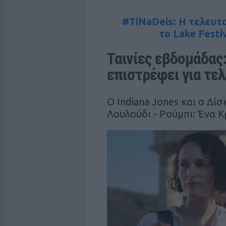
#TiNaDeis: Η τελευτα
το Lake Festi
Ταινίες εβδομάδας:
επιστρέφει για τε
O Indiana Jones και ο Δί
Λουλούδι - Ρούμπι: Ένα 