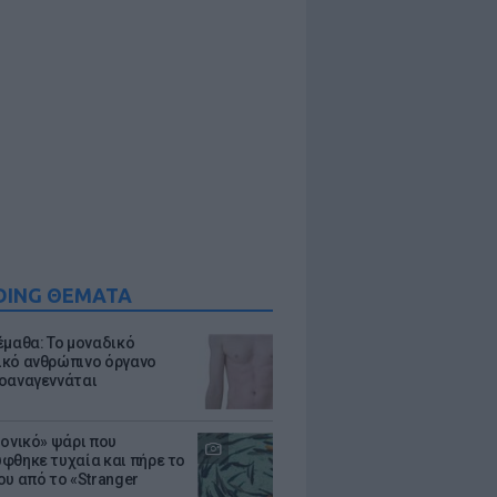
DING ΘΕΜΑΤΑ
έμαθα: Το μοναδικό
κό ανθρώπινο όργανο
οαναγεννάται
μονικό» ψάρι που
φθηκε τυχαία και πήρε το
ου από το «Stranger