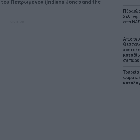
ς του Πεπρωμένου (Indiana Jones and the
Πύραυλο
Σελήνη: 
από NAS
ΔΙΑΦΗΜΙΣΗ
Απίστευ
Θεσσαλο
«πέταξε
καταδίω
σε παρκ
Τουρκία
φοράει δ
καταλογ