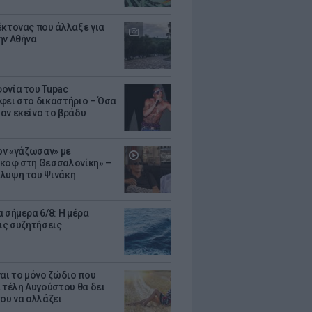
έκτονας που άλλαξε για
ην Αθήνα
ονία του Tupac
φει στο δικαστήριο – Όσα
αν εκείνο το βράδυ
Τον «γάζωσαν» με
κοφ στη Θεσσαλονίκη» –
λυψη του Ψινάκη
 σήμερα 6/8: Η μέρα
τις συζητήσεις
ναι το μόνο ζώδιο που
α τέλη Αυγούστου θα δει
του να αλλάζει