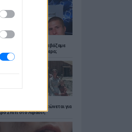
Α
αν το Napster που κατεβάζαμε
 - Πού βρίσκονται σήμερα;
Α
er: Γιατί η Αμερική τσακώνεται για
ρό Σπίτι στο Λιβάδι»;