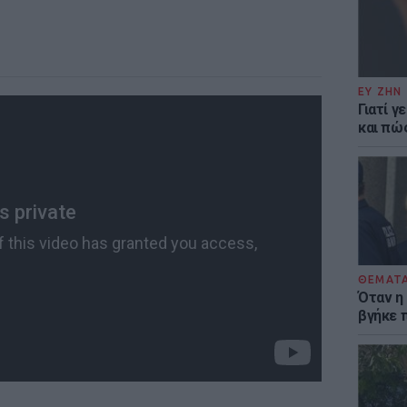
ΕΥ ΖΗΝ
Γιατί γ
και πώ
ΘΕΜΑΤ
Όταν η
βγήκε 