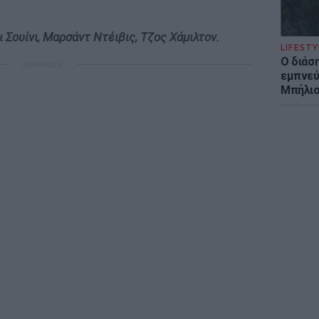
ι Σουίνι, Μαρσάντ Ντέιβις, Τζος Χάμιλτον.
LIFESTY
Ο διάσ
ΔΙΑΦΗΜΙΣΗ
εμπνεύ
Μπήλιο