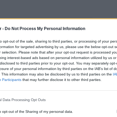
 Χάρισον Φορντ, Φίμπι Γουόλερ Μπριτζ,
r -
Do Not Process My Personal Information
λσεν, Τόμπι Τζόουνς, Κάρεν Αλεν.
to opt-out of the sale, sharing to third parties, or processing of your per
formation for targeted advertising by us, please use the below opt-out s
r selection. Please note that after your opt-out request is processed y
στο 1945. Ο Ιντι νεότατος (ο Χάρισον Φορντ
eing interest-based ads based on personal information utilized by us or
κρούεται με τους Ναζί και συγκεκριμένα με
disclosed to third parties prior to your opt-out. You may separately opt-
ρ, που έχει ανακαλύψει τον... μισό
losure of your personal information by third parties on the IAB’s list of
. This information may also be disclosed by us to third parties on the
IA
 αναζητά τον άλλο μισό, για να μπορέσει να
Participants
that may further disclose it to other third parties.
μολογείται πως μπορεί να κάνει το
 Συρακούσιου. Μια εικοσαετία αργότερα, ο
LIFESTY
 που δονείται στο ρυθμό τής πρώτης
Οι συν
l Data Processing Opt Outs
ι μόνο από το θόρυβο της πόλης και την
εισιτήρ
τις τιμ
της βαφτισιμιάς του και κόρης του Μπάζιλ
o opt-out of the Sharing of my personal data.
ήσουν ένα οδοιπορικό σε τόπους