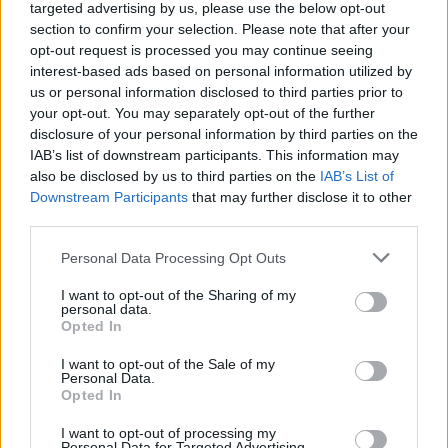
targeted advertising by us, please use the below opt-out
section to confirm your selection. Please note that after your
opt-out request is processed you may continue seeing
interest-based ads based on personal information utilized by
us or personal information disclosed to third parties prior to
your opt-out. You may separately opt-out of the further
disclosure of your personal information by third parties on the
IAB’s list of downstream participants. This information may
also be disclosed by us to third parties on the
IAB’s List of
Downstream Participants
that may further disclose it to other
third parties.
Personal Data Processing Opt Outs
Ακολουθήστε το E-Radio.gr στο
Google News
I want to opt-out of the Sharing of my
personal data.
και μάθετε πρώτοι
τα πιο hot νέα
.
Opted In
Για ακόμη περισσότερα
νέα
, μπείτε στην
ροή
I want to opt-out of the Sale of my
Personal Data.
ειδήσεων
του E-Daily.gr
Opted In
Ακολουθήστε το E-Radio.gr και στο Instagram
I want to opt-out of processing my
Personal Data for Targeted Advertising.