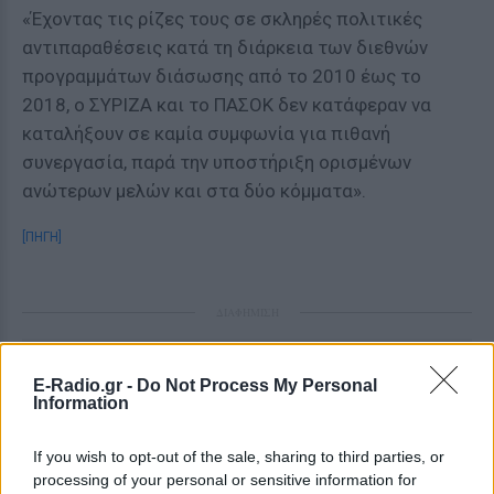
«Έχοντας τις ρίζες τους σε σκληρές πολιτικές
αντιπαραθέσεις κατά τη διάρκεια των διεθνών
προγραμμάτων διάσωσης από το 2010 έως το
2018, ο ΣΥΡΙΖΑ και το ΠΑΣΟΚ δεν κατάφεραν να
καταλήξουν σε καμία συμφωνία για πιθανή
συνεργασία, παρά την υποστήριξη ορισμένων
ανώτερων μελών και στα δύο κόμματα».
[ΠΗΓΗ]
ΔΙΑΦΗΜΙΣΗ
E-Radio.gr -
Do Not Process My Personal
Information
If you wish to opt-out of the sale, sharing to third parties, or
processing of your personal or sensitive information for