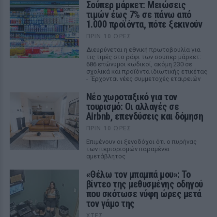
Σούπερ μάρκετ: Μειώσεις
τιμών έως 7% σε πάνω από
1.000 προϊόντα, πότε ξεκινούν
ΠΡΙΝ 10 ΏΡΕΣ
Διευρύνεται η εθνική πρωτοβουλία για
τις τιμές στο ράφι των σούπερ μάρκετ:
686 επώνυμοι κωδικοί, ακόμη 230 σε
σχολικά και προϊόντα ιδιωτικής ετικέτας
- Έρχονται νέες συμμετοχές εταιρειών
Νέο χωροταξικό για τον
τουρισμό: Οι αλλαγές σε
Airbnb, επενδύσεις και δόμηση
ΠΡΙΝ 10 ΏΡΕΣ
Επιμένουν οι ξενοδόχοι ότι ο πυρήνας
των περιορισμών παραμένει
αμετάβλητος
«Θέλω τον μπαμπά μου»: Το
βίντεο της μεθυσμένης οδηγού
που σκότωσε νύφη ώρες μετά
τον γάμο της
ΧΤΕΣ