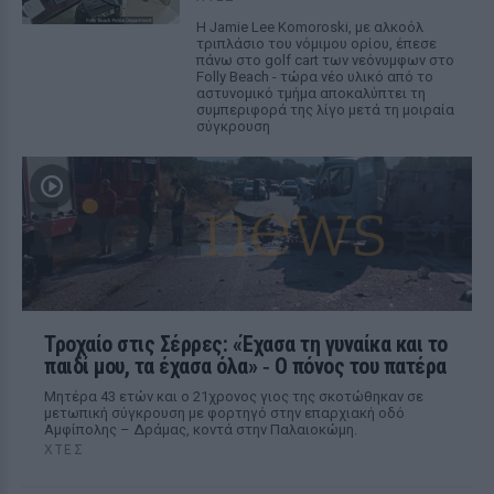
Η Jamie Lee Komoroski, με αλκοόλ
τριπλάσιο του νόμιμου ορίου, έπεσε
πάνω στο golf cart των νεόνυμφων στο
Folly Beach - τώρα νέο υλικό από το
αστυνομικό τμήμα αποκαλύπτει τη
συμπεριφορά της λίγο μετά τη μοιραία
σύγκρουση
Τροχαίο στις Σέρρες: «Έχασα τη γυναίκα και το
παιδί μου, τα έχασα όλα» ‑ Ο πόνος του πατέρα
Μητέρα 43 ετών και ο 21χρονος γιος της σκοτώθηκαν σε
μετωπική σύγκρουση με φορτηγό στην επαρχιακή οδό
Αμφίπολης – Δράμας, κοντά στην Παλαιοκώμη.
ΧΤΕΣ