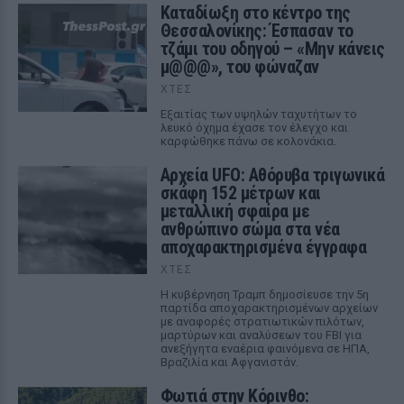
Καταδίωξη στο κέντρο της
Θεσσαλονίκης: Έσπασαν το
τζάμι του οδηγού – «Μην κάνεις
μ@@@», του φώναζαν
ΧΤΕΣ
Εξαιτίας των υψηλών ταχυτήτων το
λευκό όχημα έχασε τον έλεγχο και
καρφώθηκε πάνω σε κολονάκια.
Αρχεία UFO: Αθόρυβα τριγωνικά
σκάφη 152 μέτρων και
μεταλλική σφαίρα με
ανθρώπινο σώμα στα νέα
αποχαρακτηρισμένα έγγραφα
ΧΤΕΣ
Η κυβέρνηση Τραμπ δημοσίευσε την 5η
παρτίδα αποχαρακτηρισμένων αρχείων
με αναφορές στρατιωτικών πιλότων,
μαρτύρων και αναλύσεων του FBI για
ανεξήγητα εναέρια φαινόμενα σε ΗΠΑ,
Βραζιλία και Αφγανιστάν.
Φωτιά στην Κόρινθο: