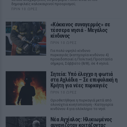
δημοφιλείς καλοκαιρινοί προορισμοί;
ΠΡΙΝ 10 ΏΡΕΣ
«Κόκκινος συναγερμός» σε
τέσσερα νησιά ‑ Μεγάλος
κίνδυνος
ΠΡΙΝ 10 ΏΡΕΣ
Για πολύ υψηλό κίνδυνο
πυρκαγιάς (κατηγορία κινδύνου 4)
προειδοποιεί η Πολιτική Προστασία
σήμερα, Σάββατο (8/8), σε 4 νησιά.
Σητεία: Υπό έλεγχο η φωτιά
στα Αχλάδια – Σε επιφυλακή η
Κρήτη για νέες πυρκαγιές
ΠΡΙΝ 10 ΏΡΕΣ
Οριοθετήθηκε η πυρκαγιά μετά από
ολονύχτια κινητοποίηση - Κατηγορία
κινδύνου 4 για ολόκληρο το νησί
Νέα Αγχίαλος: Ηλικιωμένος
αυνανιζόταν κοιτάζοντας