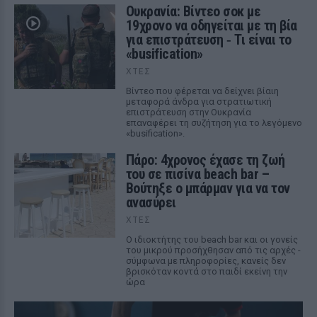
Ουκρανία: Βίντεο σοκ με
19χρονο να οδηγείται με τη βία
για επιστράτευση ‑ Τι είναι το
«busification»
ΧΤΕΣ
Βίντεο που φέρεται να δείχνει βίαιη
μεταφορά άνδρα για στρατιωτική
επιστράτευση στην Ουκρανία
επαναφέρει τη συζήτηση για το λεγόμενο
«busification».
Πάρο: 4χρονος έχασε τη ζωή
του σε πισίνα beach bar –
Βούτηξε ο μπάρμαν για να τον
ανασύρει
ΧΤΕΣ
Ο ιδιοκτήτης του beach bar και οι γονείς
του μικρού προσήχθησαν από τις αρχές -
σύμφωνα με πληροφορίες, κανείς δεν
βρισκόταν κοντά στο παιδί εκείνη την
ώρα