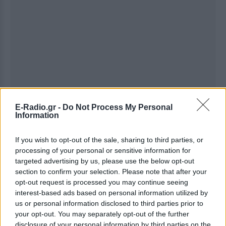
E-Radio.gr -
Do Not Process My Personal
Information
If you wish to opt-out of the sale, sharing to third parties, or
Ακολουθήστε το E-Radio.gr στο
Google News
processing of your personal or sensitive information for
και μάθετε πρώτοι
τα πιο hot νέα
.
targeted advertising by us, please use the below opt-out
section to confirm your selection. Please note that after your
Για ακόμη περισσότερα
νέα
, μπείτε στην
ροή
opt-out request is processed you may continue seeing
ειδήσεων
του E-Daily.gr
interest-based ads based on personal information utilized by
us or personal information disclosed to third parties prior to
your opt-out. You may separately opt-out of the further
Ακολουθήστε το E-Radio.gr και στο Instagram
disclosure of your personal information by third parties on the