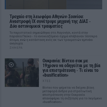
Τροχαίο στη λεωφόρο Αθηνών‑Σουνίου:
Αναστροφή ΙΧ συνέτριψε μηχανή της ΔΙΑΣ ‑
Δύο αστυνομικοί τραυματίες
Το περιστατικό σημειώθηκε στο Λαγονήσι, κοντά στην
παραλία Πεύκο - το ενοικιαζόμενο όχημα επέβαιναν τέσσερα
άτομα, ενώ η κατάσταση ενός εκ των τραυματιών εμπνέει
ανησυχία.
ΣΉΜΕΡΑ
Ουκρανία: Βίντεο σοκ με
19χρονο να οδηγείται με τη βία
για επιστράτευση ‑ Τι είναι το
«busification»
ΧΤΕΣ
Βίντεο που φέρεται να δείχνει βίαιη
μεταφορά άνδρα για στρατιωτική
επιστράτευση στην Ουκρανία
επαναφέρει τη συζήτηση για το λεγόμενο
«busification».