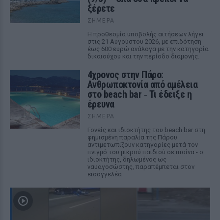
ξέρετε
ΣΉΜΕΡΑ
Η προθεσμία υποβολής αιτήσεων λήγει
στις 21 Αυγούστου 2026, με επιδότηση
έως 600 ευρώ ανάλογα με την κατηγορία
δικαιούχου και την περίοδο διαμονής.
4χρονος στην Πάρο:
Ανθρωποκτονία από αμέλεια
στο beach bar ‑ Τι έδειξε η
έρευνα
ΣΉΜΕΡΑ
Γονείς και ιδιοκτήτης του beach bar στη
φημισμένη παραλία της Πάρου
αντιμετωπίζουν κατηγορίες μετά τον
πνιγμό του μικρού παιδιού σε πισίνα - ο
ιδιοκτήτης, δηλωμένος ως
ναυαγοσώστης, παραπέμπεται στον
εισαγγελέα