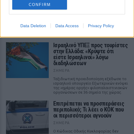
CONFIRM
ΔΕΙΤΕ ΕΠΙΣΗΣ
Data Deletion
Data Access
Privacy Policy
ΣΤΗΝ ΙΔΙΑ ΚΑΤΗΓΟΡΙΑ
Ισραηλινό ΥΠΕΞ προς τουρίστες
στην Ελλάδα: «Κρύψτε ότι
είστε Ισραηλινοί» λόγω
διαδηλώσεων
ΣΉΜΕΡΑ
Ταξιδιωτική προειδοποίηση εξέδωσε το
ισραηλινό υπουργείο Εξωτερικών ενόψει
της «ημέρας οργής» φιλοπαλαιστινιακών
οργανώσεων σε 36 σημεία της χώρας.
Επιτρέπεται να προσπεράσεις
περιπολικό; Τι λέει ο ΚΟΚ που
οι περισσότεροι αγνοούν
ΣΉΜΕΡΑ
Ο Κώδικας Οδικής Κυκλοφορίας δεν