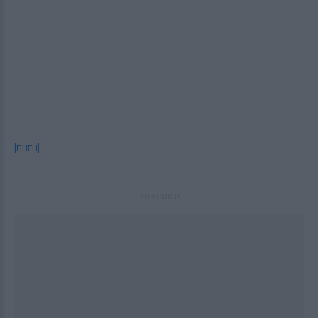
[ΠΗΓΗ]
ΔΙΑΦΗΜΙΣΗ