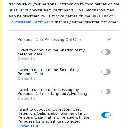
Εσύ μπήκες στο E-Daily.gr; Τα νέα της ημέρας
disclosure of your personal information by third parties on the
και ότι σου κάνει κλικ!
IAB’s list of downstream participants. This information may
also be disclosed by us to third parties on the
IAB’s List of
Downstream Participants
that may further disclose it to other
Ακολουθήστε το E-Radio.gr και στο Instagram
third parties.
ΔΙΑΦΗΜΙΣΗ
Personal Data Processing Opt Outs
I want to opt-out of the Sharing of my
personal data.
Opted In
I want to opt-out of the Sale of my
Personal Data.
Opted In
I want to opt-out of processing my
Personal Data for Targeted Advertising.
Opted In
I want to opt-out of Collection, Use,
Retention, Sale, and/or Sharing of my
Personal Data that Is Unrelated with the
Purposes for which it was collected.
Opted Out