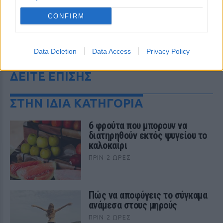
CONFIRM
Data Deletion
Data Access
Privacy Policy
ΔΕΙΤΕ ΕΠΙΣΗΣ
ΣΤΗΝ ΙΔΙΑ ΚΑΤΗΓΟΡΙΑ
6 φρούτα που μπορουν να
διατηρηθούν εκτός ψυγείου το
καλοκαίρι
ΠΡΙΝ 2 ΏΡΕΣ
Πώς να αποφύγεις το σύγκαμα
ανάμεσα στους μηρούς
ΠΡΙΝ 2 ΏΡΕΣ