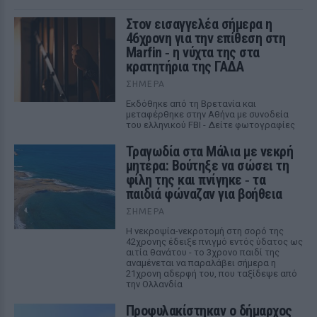
Στον εισαγγελέα σήμερα η
46χρονη για την επίθεση στη
Marfin ‑ η νύχτα της στα
κρατητήρια της ΓΑΔΑ
ΣΉΜΕΡΑ
Εκδόθηκε από τη Βρετανία και
μεταφέρθηκε στην Αθήνα με συνοδεία
του ελληνικού FBI - Δείτε φωτογραφίες
Τραγωδία στα Μάλια με νεκρή
μητέρα: Βούτηξε να σώσει τη
φίλη της και πνίγηκε ‑ τα
παιδιά φώναζαν για βοήθεια
ΣΉΜΕΡΑ
Η νεκροψία-νεκροτομή στη σορό της
42χρονης έδειξε πνιγμό εντός ύδατος ως
αιτία θανάτου - το 3χρονο παιδί της
αναμένεται να παραλάβει σήμερα η
21χρονη αδερφή του, που ταξίδεψε από
την Ολλανδία
Προφυλακίστηκαν ο δήμαρχος