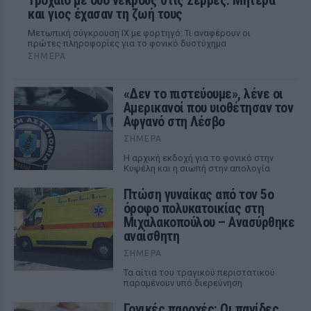
Τροχαίο με δύο νεκρούς στις Σέρρες: Μητέρα
και γιος έχασαν τη ζωή τους
Μετωπική σύγκρουση ΙΧ με φορτηγό: Τι αναφέρουν οι
πρώτες πληροφορίες για το φονικό δυστύχημα
ΣΉΜΕΡΑ
«Δεν το πιστεύουμε», λένε οι
Αμερικανοί που υιοθέτησαν τον
Αφγανό στη Λέσβο
ΣΉΜΕΡΑ
Η αρχική εκδοχή για το φονικό στην
Κυψέλη και η σιωπή στην απολογία
Πτώση γυναίκας από τον 5ο
όροφο πολυκατοικίας στη
Μιχαλακοπούλου – Ανασύρθηκε
αναίσθητη
ΣΉΜΕΡΑ
Τα αίτια του τραγικού περιστατικού
παραμένουν υπό διερεύνηση
Γονικές παροχές: Οι παγίδες