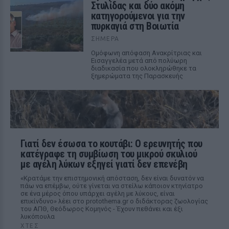
Στυλίδας και δύο ακόμη
κατηγορούμενοι για την
πυρκαγιά στη Βοιωτία
ΣΉΜΕΡΑ
Ομόφωνη απόφαση Ανακρίτριας και
Εισαγγελέα μετά από πολύωρη
διαδικασία που ολοκληρώθηκε τα
ξημερώματα της Παρασκευής
Γιατί δεν έσωσα το κουτάβι: Ο ερευνητής που
κατέγραφε τη συμβίωση του μικρού σκυλιού
με αγέλη λύκων εξηγεί γιατί δεν επενέβη
«Κρατάμε την επιστημονική απόσταση, δεν είναι δυνατόν να
πάω να επέμβω, ούτε γίνεται να στείλω κάποιον κτηνίατρο
σε ένα μέρος όπου υπάρχει αγέλη με λύκους, είναι
επικίνδυνο» λέει στο protothema.gr ο διδάκτορας ζωολογίας
του ΑΠΘ, Θεόδωρος Κομηνός - Έχουν πεθάνει και έξι
λυκόπουλα
ΧΤΕΣ