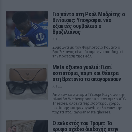
Για πάντα στη Ρεάλ Μαδρίτης ο
Βινίσιους: Υπογράφει νέο
εξαετές συμβόλαιο ο
Βραζιλιάνος
ΧΤΕΣ
Σύμφωνα με τον Φαμπρίτσιο Ρομάνο ο
Βραζιλιάνος είναι έτοιμος να αποδεχτεί
την πρόταση της Ρεάλ
Meta έξυπνα γυαλιά: Γιατί
εστιατόρια, παμπ και θέατρα
στη Βρετανία τα απαγορεύουν
ΧΤΕΣ
Από τον εστιάτορα Τζέρεμι Κινγκ ως την
αλυσίδα Wetherspoons και τον όμιλο ATG
Theatres, ολοένα περισσότεροι χώροι
εστίασης και ψυχαγωγίας κλείνουν την
πόρτα στα Ray-Ban Meta glasses.
Ο εκλεκτός του Τραμπ: Το
κρυφό σχέδιο διαδοχής στην