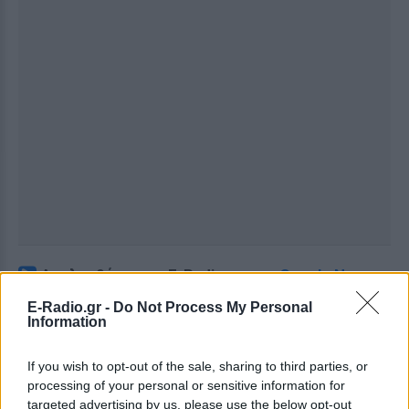
Ακολουθήστε το E-Radio.gr στο
Google News
και μάθετε πρώτοι
τα πιο hot νέα
.
E-Radio.gr -
Do Not Process My Personal
Information
Για ακόμη περισσότερα
νέα
, μπείτε στην
ροή
ειδήσεων
του E-Daily.gr
If you wish to opt-out of the sale, sharing to third parties, or
processing of your personal or sensitive information for
Ακολουθήστε το E-Radio.gr και στο Instagram
targeted advertising by us, please use the below opt-out