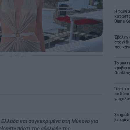
Η ταινί
καταστρ
Diane K
Έβαλαν 
στον ίδι
που καν
ΔΙΑΦΗΜΙΣΗ
Το μυστ
κρύβετα
Ουαλία
Γιατί τ
σε δύσκο
ψυχολογ
3 σημάδ
βιταμίνη
 Ελλάδα και συγκεκριμένα στη Μύκονο για
lorette πάρτι της αδελφής της.