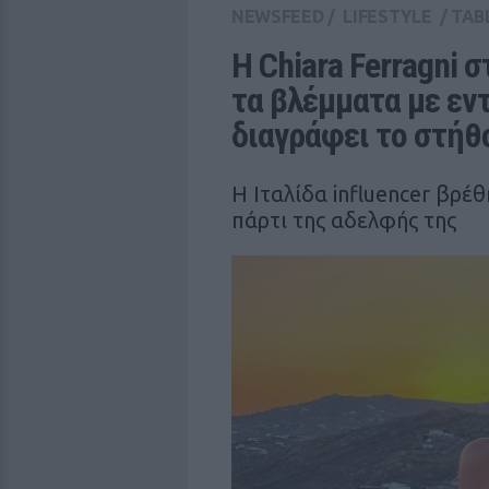
NEWSFEED
/
LIFESTYLE
/
TAB
Η Chiara Ferragni σ
τα βλέμματα με εν
διαγράφει το στήθ
Η Ιταλίδα influencer βρέ
πάρτι της αδελφής της