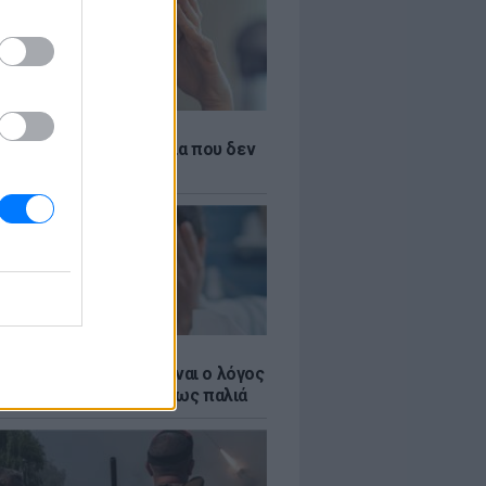
ς σίδηρος; Τα 4 σημάδια που δεν
 ποτέ να αγνοήσετε
αι η ιδέα σου: Αυτός είναι ο λόγος
ν αντέχεις το ποτό όπως παλιά