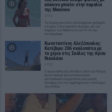
κόκκινο μπικίνι στην παραλία
της Μυκόνου
ΧΤΕΣ
Το πρώην μοντέλο απολάμβανε χαλαρές
στιγμές στην παραλία Αγράρι, με την
κάμερα του Mykonos Live TV να την
καταγράφει
Κωνσταντίνος Αλεξόπουλος:
Κατέβηκε 206 σκαλοπάτια με
τα χέρια στις Σκάλες της Αγίου
Νικολάου
ΧΤΕΣ
Ο πρωταθλητής Ελλάδος από την Πάτρα
έγινε viral με ένα εντυπωσιακό
κατόρθωμα ισορροπίας και μυϊκής
δύναμης στο πιο εμβληματικό τοπόσημο
της πόλης.