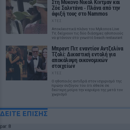
Στη Μύκονο Νικόλ Κίντμαν και
Ζόε Σαλντάνα ‑ Πλάνα από την
άφιξή τους στο Nammos
ΧΤΕΣ
Αποκλειστικά πλάνα του Mykonos Live
TV, δείχνουν τις δύο διάσημες ηθοποιούς
να φτάνουν στο γνωστό beach restaurant
Μπραντ Πιτ εναντίον Αντζελίνα
Τζολί: Δικαστική εντολή για
αποκάλυψη οικονομικών
στοιχείων
ΧΤΕΣ
Ο ηθοποιός αντιδρά στον ισχυρισμό της
πρώην συζύγου του ότι έθεσε σε
δεύτερη μοίρα την καριέρα της μετά τον
χωρισμό
ΔΕΙΤΕ ΕΠΙΣΗΣ
par: 8