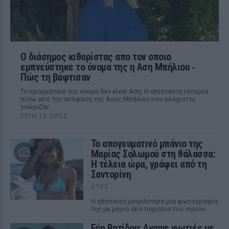
Ο διάσημος κιθαρίστας απο τον οποιο
εμπνεύστηκε το όνομα της η Αση Μπήλιου ‑
Πώς τη βάφτισαν
Το πραγματικό της όνομα δεν είναι Αση: Η απίστευτη ιστορία
πίσω από την απόφαση της Ασης Μπήλιου που ελάχιστοι
γνώριζαν
ΠΡΙΝ 10 ΏΡΕΣ
Το απογευματινό μπάνιο της
Μαρίας Σολωμού στη θάλασσα:
Η τέλεια ώρα, γράφει από τη
Σαντορίνη
ΧΤΕΣ
Η ηθοποιός μοιράστηκε μία φωτογραφία
της με μαγιό από παραλία του νησιού
Εύη Βατίδου: Αναψε φωτιές με