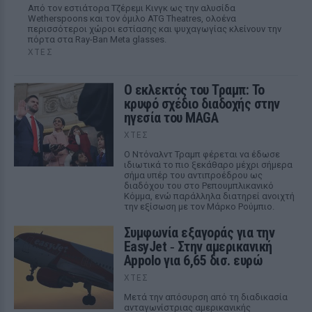
Από τον εστιάτορα Τζέρεμι Κινγκ ως την αλυσίδα
Wetherspoons και τον όμιλο ATG Theatres, ολοένα
περισσότεροι χώροι εστίασης και ψυχαγωγίας κλείνουν την
πόρτα στα Ray-Ban Meta glasses.
ΧΤΕΣ
Ο εκλεκτός του Τραμπ: Το
κρυφό σχέδιο διαδοχής στην
ηγεσία του MAGA
ΧΤΕΣ
Ο Ντόναλντ Τραμπ φέρεται να έδωσε
ιδιωτικά το πιο ξεκάθαρο μέχρι σήμερα
σήμα υπέρ του αντιπροέδρου ως
διαδόχου του στο Ρεπουμπλικανικό
Κόμμα, ενώ παράλληλα διατηρεί ανοιχτή
την εξίσωση με τον Μάρκο Ρούμπιο.
Συμφωνία εξαγοράς για την
EasyJet ‑ Στην αμερικανική
Appolo για 6,65 δισ. ευρώ
ΧΤΕΣ
Μετά την απόσυρση από τη διαδικασία
ανταγωνίστριας αμερικανικής