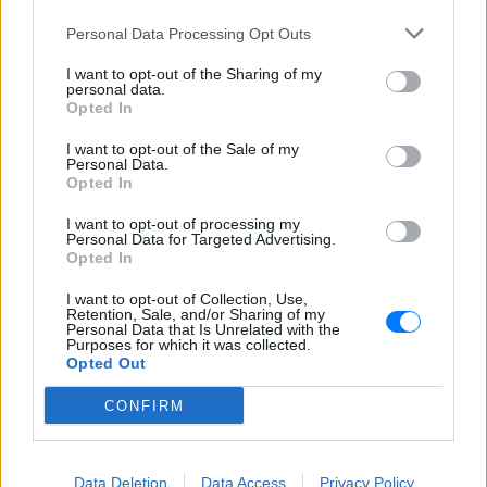
Personal Data Processing Opt Outs
ΔΕΙΤΕ ΕΠΙΣΗΣ
I want to opt-out of the Sharing of my
personal data.
ΣΤΗΝ ΙΔΙΑ ΚΑΤΗΓΟΡΙΑ
Opted In
Γονικές παροχές: Οι παγίδες
I want to opt-out of the Sale of my
Personal Data.
στις μεταφορές χρημάτων που
Opted In
απειλούν με φόρο
ΠΡΙΝ 9 ΏΡΕΣ
I want to opt-out of processing my
Personal Data for Targeted Advertising.
Ποια λάθη μπορεί να οδηγήσουν στην
Opted In
απώλεια του αφορολόγητου των 800.000
ευρώ και να μετατρέψουν τη δωρεά σε
φόρο 10% από το πρώτο ευρώ
I want to opt-out of Collection, Use,
Retention, Sale, and/or Sharing of my
Personal Data that Is Unrelated with the
Μακελειό σε σχολείο της
Purposes for which it was collected.
Ταϊλάνδης: Μαθητής άνοιξε
Opted Out
πυρ
CONFIRM
ΠΡΙΝ 9 ΏΡΕΣ
Οι αρχές ανακοινώνουν τουλάχιστον
έναν νεκρό καθηγητή και τέσσερις
τραυματίες
Data Deletion
Data Access
Privacy Policy