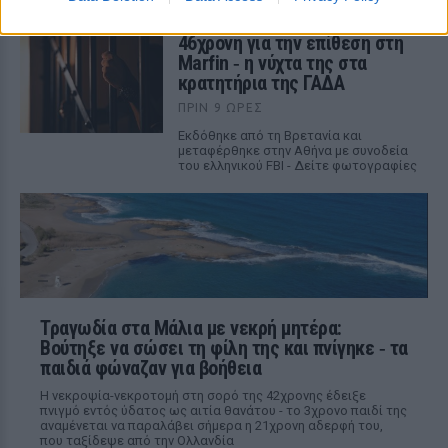
Στον εισαγγελέα σήμερα η
46χρονη για την επίθεση στη
Marfin ‑ η νύχτα της στα
κρατητήρια της ΓΑΔΑ
ΠΡΙΝ 9 ΏΡΕΣ
Εκδόθηκε από τη Βρετανία και
μεταφέρθηκε στην Αθήνα με συνοδεία
του ελληνικού FBI - Δείτε φωτογραφίες
Τραγωδία στα Μάλια με νεκρή μητέρα:
Βούτηξε να σώσει τη φίλη της και πνίγηκε ‑ τα
παιδιά φώναζαν για βοήθεια
Η νεκροψία-νεκροτομή στη σορό της 42χρονης έδειξε
πνιγμό εντός ύδατος ως αιτία θανάτου - το 3χρονο παιδί της
αναμένεται να παραλάβει σήμερα η 21χρονη αδερφή του,
που ταξίδεψε από την Ολλανδία