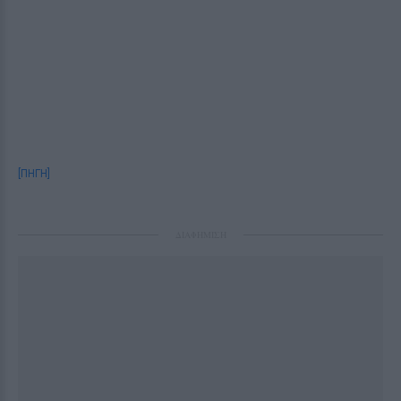
[ΠΗΓΗ]
ΔΙΑΦΗΜΙΣΗ