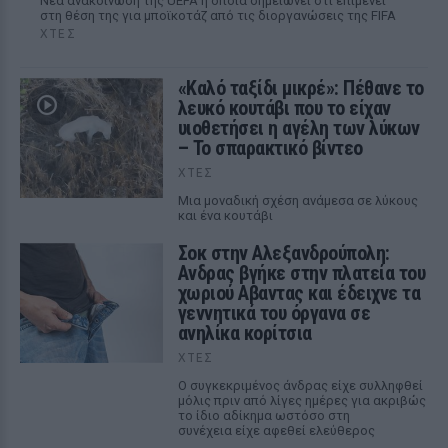
Νέα ανακοίνωση της UEFA η οποία σημειώνει ότι επιμένει
στη θέση της για μποϊκοτάζ από τις διοργανώσεις της FIFA
ΧΤΕΣ
«Καλό ταξίδι μικρέ»: Πέθανε το
λευκό κουτάβι που το είχαν
υιοθετήσει η αγέλη των λύκων
– Το σπαρακτικό βίντεο
ΧΤΕΣ
Μια μοναδική σχέση ανάμεσα σε λύκους
και ένα κουτάβι
Σοκ στην Αλεξανδρούπολη:
Ανδρας βγήκε στην πλατεία του
χωριού Αβαντας και έδειχνε τα
γεννητικά του όργανα σε
ανηλίκα κορίτσια
ΧΤΕΣ
Ο συγκεκριμένος άνδρας είχε συλληφθεί
μόλις πριν από λίγες ημέρες για ακριβώς
το ίδιο αδίκημα ωστόσο στη
συνέχεια είχε αφεθεί ελεύθερος