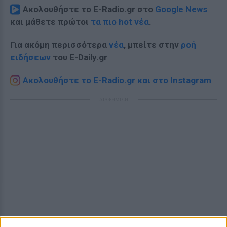
Ακολουθήστε το E-Radio.gr στο
Google News
και μάθετε πρώτοι
τα πιο hot νέα
.
Για ακόμη περισσότερα
νέα
, μπείτε στην
ροή
ειδήσεων
του E-Daily.gr
Ακολουθήστε το E-Radio.gr και στο Instagram
ΔΙΑΦΗΜΙΣΗ