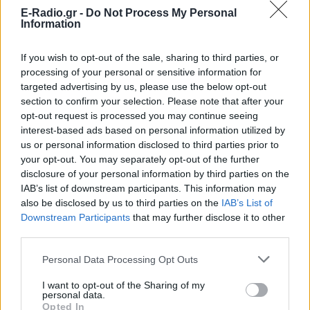
E-Radio.gr -
Do Not Process My Personal
Information
If you wish to opt-out of the sale, sharing to third parties, or
processing of your personal or sensitive information for
targeted advertising by us, please use the below opt-out
section to confirm your selection. Please note that after your
opt-out request is processed you may continue seeing
interest-based ads based on personal information utilized by
us or personal information disclosed to third parties prior to
ΔΕΙΤΕ ΕΠΙΣΗΣ
your opt-out. You may separately opt-out of the further
disclosure of your personal information by third parties on the
IAB’s list of downstream participants. This information may
ΣΤΗΝ ΙΔΙΑ ΚΑΤΗΓΟΡΙΑ
also be disclosed by us to third parties on the
IAB’s List of
Downstream Participants
that may further disclose it to other
Ουκρανία: Βίντεο σοκ με
third parties.
19χρονο να οδηγείται με τη βία
για επιστράτευση ‑ Τι είναι το
Personal Data Processing Opt Outs
«busification»
I want to opt-out of the Sharing of my
ΧΤΕΣ
personal data.
Opted In
Βίντεο που φέρεται να δείχνει βίαιη