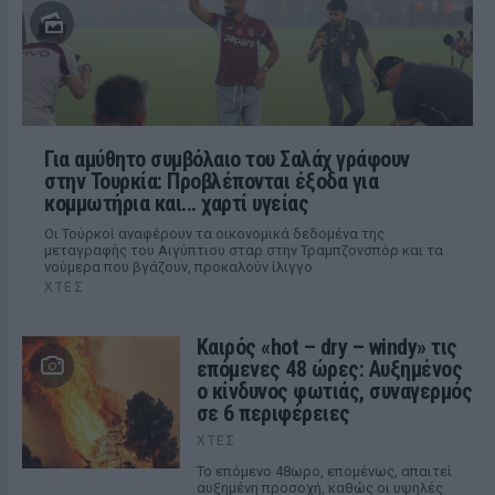
Για αμύθητο συμβόλαιο του Σαλάχ γράφουν
στην Τουρκία: Προβλέπονται έξοδα για
κομμωτήρια και... χαρτί υγείας
Οι Τούρκοί αναφέρουν τα οικονομικά δεδομένα της
μεταγραφής του Αιγύπτιου σταρ στην Τραμπζονσπόρ και τα
νούμερα που βγάζουν, προκαλούν ίλιγγο
ΧΤΕΣ
Καιρός «hot – dry – windy» τις
επόμενες 48 ώρες: Αυξημένος
ο κίνδυνος φωτιάς, συναγερμός
σε 6 περιφέρειες
ΧΤΕΣ
Το επόμενο 48ωρο, επομένως, απαιτεί
αυξημένη προσοχή, καθώς οι υψηλές