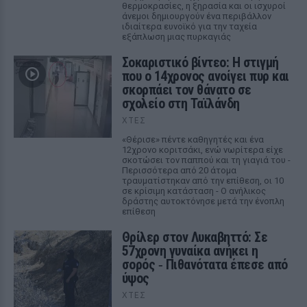
θερμοκρασίες, η ξηρασία και οι ισχυροί
άνεμοι δημιουργούν ένα περιβάλλον
ιδιαίτερα ευνοϊκό για την ταχεία
εξάπλωση μιας πυρκαγιάς
Σοκαριστικό βίντεο: Η στιγμή
που ο 14χρονος ανοίγει πυρ και
σκορπάει τον θάνατο σε
σχολείο στη Ταϊλάνδη
ΧΤΕΣ
«Θέρισε» πέντε καθηγητές και ένα
12χρονο κοριτσάκι, ενώ νωρίτερα είχε
σκοτώσει τον παππού και τη γιαγιά του -
Περισσότερα από 20 άτομα
τραυματίστηκαν από την επίθεση, οι 10
σε κρίσιμη κατάσταση - Ο ανήλικος
δράστης αυτοκτόνησε μετά την ένοπλη
επίθεση
Θρίλερ στον Λυκαβηττό: Σε
57χρονη γυναίκα ανήκει η
σορός ‑ Πιθανότατα έπεσε από
ύψος
ΧΤΕΣ