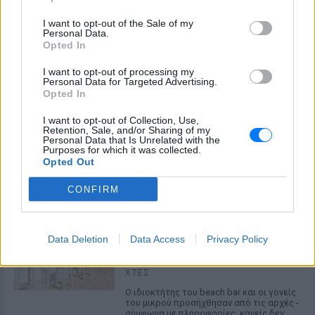
μεταφορά άνδρα για στρατιωτική
επιστράτευση στην Ουκρανία
I want to opt-out of the Sale of my
επαναφέρει τη συζήτηση για το λεγόμενο
Personal Data.
«busification».
Opted In
Ουκρανία: Βίντεο σοκ με
I want to opt-out of processing my
19χρονο να οδηγείται με τη βία
Personal Data for Targeted Advertising.
για επιστράτευση ‑ Τι είναι το
Opted In
«busification»
I want to opt-out of Collection, Use,
ΧΤΕΣ
Retention, Sale, and/or Sharing of my
Personal Data that Is Unrelated with the
Βίντεο που φέρεται να δείχνει βίαιη
Purposes for which it was collected.
μεταφορά άνδρα για στρατιωτική
Opted Out
επιστράτευση στην Ουκρανία
επαναφέρει τη συζήτηση για το λεγόμενο
«busification».
CONFIRM
Πάρο: 4χρονος έχασε τη ζωή
του σε πισίνα beach bar –
Βούτηξε ο μπάρμαν για να τον
Data Deletion
Data Access
Privacy Policy
ανασύρει
ΧΤΕΣ
Ο ιδιοκτήτης του beach bar και οι γονείς
του μικρού προσήχθησαν από τις αρχές -
σύμφωνα με πληροφορίες, κανείς δεν