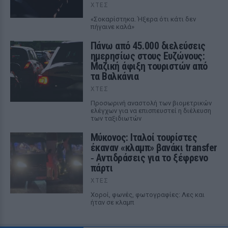
ΧΤΕΣ
«Σοκαρίστηκα. Ήξερα ότι κάτι δεν
πήγαινε καλά»
Πάνω από 45.000 διελεύσεις
ημερησίως στους Ευζώνους:
Μαζική άφιξη τουριστών από
τα Βαλκάνια
ΧΤΕΣ
Προσωρινή αναστολή των βιομετρικών
ελέγχων για να επισπευστεί η διέλευση
των ταξιδιωτών
Μύκονος: Ιταλοί τουρίστες
έκαναν «κλαμπ» βανάκι transfer
‑ Αντιδράσεις για το ξέφρενο
πάρτι
ΧΤΕΣ
Χοροί, φωνές, φωτογραφίες: Λες και
ήταν σε κλαμπ