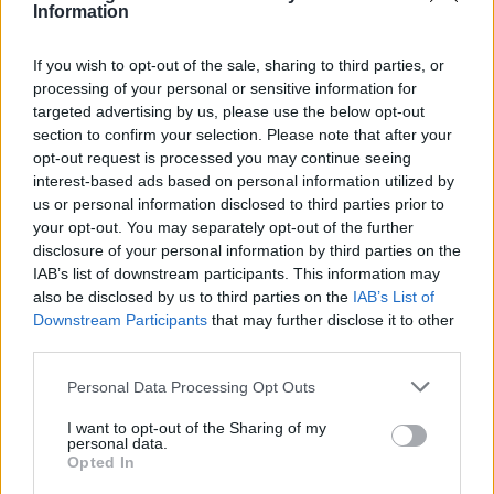
Information
πλάσματα. Ο σκύλος σου μπορεί να γαβγίζει σε
ανθρώπους ή άλλα σκυλιά για διάφορους λόγους.
If you wish to opt-out of the sale, sharing to third parties, or
Μπορεί να μην εκπαιδεύτηκε σωστά ως κουτάβι, η
processing of your personal or sensitive information for
συχνή τιμωρία, η μη επαφή με άλλα σκυλιά μπορεί να
targeted advertising by us, please use the below opt-out
το στρέσαραν και να έχει αυτή την αντίδραση.
section to confirm your selection. Please note that after your
opt-out request is processed you may continue seeing
interest-based ads based on personal information utilized by
Πώς να σταματήσει να γαβγίζει
us or personal information disclosed to third parties prior to
your opt-out. You may separately opt-out of the further
disclosure of your personal information by third parties on the
IAB’s list of downstream participants. This information may
also be disclosed by us to third parties on the
IAB’s List of
Downstream Participants
that may further disclose it to other
third parties.
Personal Data Processing Opt Outs
I want to opt-out of the Sharing of my
personal data.
Opted In