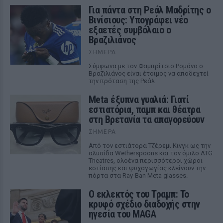
Για πάντα στη Ρεάλ Μαδρίτης ο
Βινίσιους: Υπογράφει νέο
εξαετές συμβόλαιο ο
Βραζιλιάνος
ΣΉΜΕΡΑ
Σύμφωνα με τον Φαμπρίτσιο Ρομάνο ο
Βραζιλιάνος είναι έτοιμος να αποδεχτεί
την πρόταση της Ρεάλ
Meta έξυπνα γυαλιά: Γιατί
εστιατόρια, παμπ και θέατρα
στη Βρετανία τα απαγορεύουν
ΣΉΜΕΡΑ
Από τον εστιάτορα Τζέρεμι Κινγκ ως την
αλυσίδα Wetherspoons και τον όμιλο ATG
Theatres, ολοένα περισσότεροι χώροι
εστίασης και ψυχαγωγίας κλείνουν την
πόρτα στα Ray-Ban Meta glasses.
Ο εκλεκτός του Τραμπ: Το
κρυφό σχέδιο διαδοχής στην
ηγεσία του MAGA