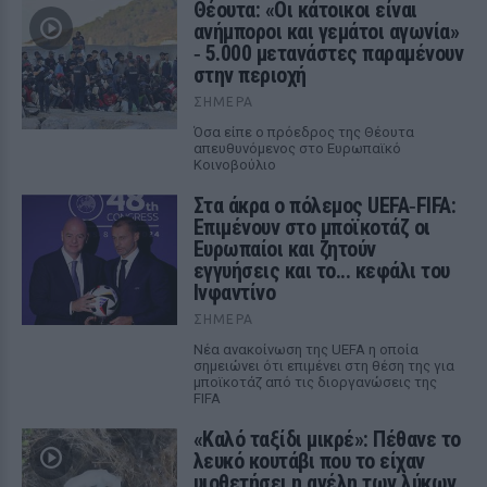
Θέουτα: «Οι κάτοικοι είναι
ανήμποροι και γεμάτοι αγωνία»
‑ 5.000 μετανάστες παραμένουν
στην περιοχή
ΣΉΜΕΡΑ
Όσα είπε ο πρόεδρος της Θέουτα
απευθυνόμενος στο Ευρωπαϊκό
Κοινοβούλιο
Στα άκρα ο πόλεμος UEFA‑FIFA:
Επιμένουν στο μποϊκοτάζ οι
Ευρωπαίοι και ζητούν
εγγυήσεις και το... κεφάλι του
Ινφαντίνο
ΣΉΜΕΡΑ
Νέα ανακοίνωση της UEFA η οποία
σημειώνει ότι επιμένει στη θέση της για
μποϊκοτάζ από τις διοργανώσεις της
FIFA
«Καλό ταξίδι μικρέ»: Πέθανε το
λευκό κουτάβι που το είχαν
υιοθετήσει η αγέλη των λύκων