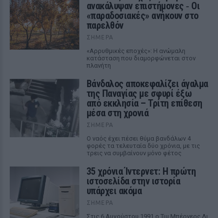
ανακάλυψαν επιστήμονες ‑ Oι
«παραδοσιακές» ανήκουν στο
παρελθόν
ΣΉΜΕΡΑ
«Αρρυθμικές εποχές»: Η ανώμαλη
κατάσταση που διαμορφώνεται στον
πλανήτη
Βάνδαλος αποκεφαλίζει άγαλμα
της Παναγίας με σφυρί έξω
από εκκλησία – Τρίτη επίθεση
μέσα στη χρονιά
ΣΉΜΕΡΑ
Ο ναός έχει πέσει θύμα βανδάλων 4
φορές τα τελευταία δύο χρόνια, με τις
τρεις να συμβαίνουν μόνο φέτος
35 χρόνια Ίντερνετ: Η πρώτη
ιστοσελίδα στην ιστορία
υπάρχει ακόμα
ΣΉΜΕΡΑ
Στις 6 Αυγούστου 1991 ο Τιμ Μπέρνερς Λι