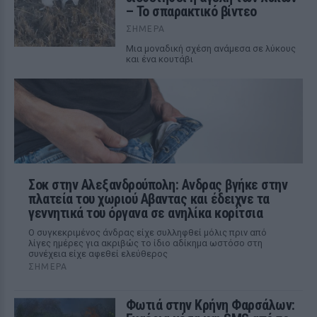
– Το σπαρακτικό βίντεο
ΣΉΜΕΡΑ
Μια μοναδική σχέση ανάμεσα σε λύκους
και ένα κουτάβι
Σοκ στην Αλεξανδρούπολη: Ανδρας βγήκε στην
πλατεία του χωριού Αβαντας και έδειχνε τα
γεννητικά του όργανα σε ανηλίκα κορίτσια
Ο συγκεκριμένος άνδρας είχε συλληφθεί μόλις πριν από
λίγες ημέρες για ακριβώς το ίδιο αδίκημα ωστόσο στη
συνέχεια είχε αφεθεί ελεύθερος
ΣΉΜΕΡΑ
Φωτιά στην Κρήνη Φαρσάλων: