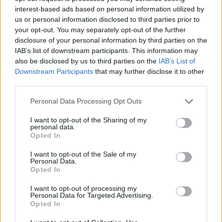
interest-based ads based on personal information utilized by
us or personal information disclosed to third parties prior to
your opt-out. You may separately opt-out of the further
disclosure of your personal information by third parties on the
IAB’s list of downstream participants. This information may
also be disclosed by us to third parties on the
IAB’s List of
Downstream Participants
that may further disclose it to other
Ακολουθήστε το E-Radio.gr στο
Google News
third parties.
και μάθετε πρώτοι
τα πιο hot νέα
.
Personal Data Processing Opt Outs
Για ακόμη περισσότερα
νέα
, μπείτε στην
ροή
I want to opt-out of the Sharing of my
ειδήσεων
του E-Daily.gr
personal data.
Opted In
Ακολουθήστε το E-Radio.gr και στο Instagram
I want to opt-out of the Sale of my
Personal Data.
ΔΙΑΦΗΜΙΣΗ
Opted In
I want to opt-out of processing my
Personal Data for Targeted Advertising.
Opted In