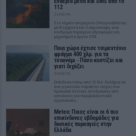
Εναέρια μέσα και SMS από το
112
ΣΉΜΕΡΑ
Στο σημείο επιχειρούν 24 πυροσβέστες
με 8 οχήματα και 3 αεροσκάφη, ενώ
συνδρομή παρέχουν υδροφόρες και
μηχανήματα έργου ΟΤΑ.
Ποια χώρα έχτισε τσιμεντένιο
φράγμα 400 χλμ. για τα
τσουνάμι ‑ Πόσο κοστίζει και
γιατί διχάζει
ΣΉΜΕΡΑ
Επένδυσε πάνω από 12 δισ. δολάρια σε
ένα γιγαντιαίο παράκτιο τείχος που
προκαλεί έντονες αντιδράσεις από
κατοίκους και περιβαλλοντικές
οργανώσεις
Meteo: Ποιες είναι οι 6 πιο
επικίνδυνες εβδομάδες για
δασικές πυρκαγιές στην
Ελλάδα