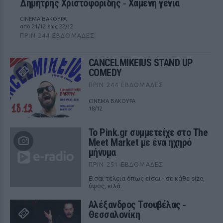
Δημήτρης Χριστοφορίδης ‑ Χαμένη γενιά
CINEMA ΒΑΚΟΥΡΑ
από 21/12 έως 22/12
ΠΡΙΝ 244 ΕΒΔΟΜΆΔΕΣ
CANCELMIKEIUS STAND UP
COMEDY
ΠΡΙΝ 244 ΕΒΔΟΜΆΔΕΣ
CINEMA ΒΑΚΟΥΡΑ
18/12
Το Pink.gr συμμετείχε στο The
Meet Market με ένα ηχηρό
μήνυμα
ΠΡΙΝ 251 ΕΒΔΟΜΆΔΕΣ
Είσαι τέλεια όπως είσαι - σε κάθε size,
ύψος, κιλά.
Αλέξανδρος Τσουβέλας ‑
Θεσσαλονίκη