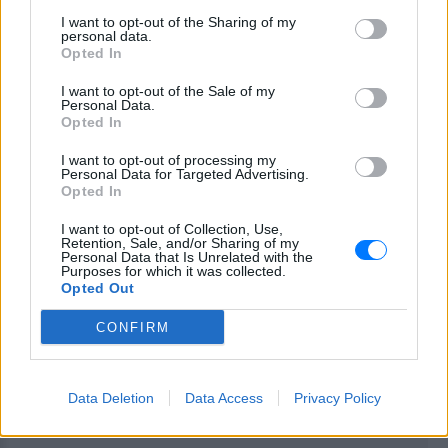
Ο στόχος είναι κοντά, γι’ αυτό μην
I want to opt-out of the Sharing of my
personal data.
αφήσετε την κούραση να υπονομεύσει
Opted In
τη νίκη σας.
I want to opt-out of the Sale of my
Personal Data.
Opted In
ΙΧΘΕΙΣ
I want to opt-out of processing my
Personal Data for Targeted Advertising.
Αποφύγετε τους θεατρινισμούς και
Opted In
μιλήστε με ειλικρίνεια και λογική.
I want to opt-out of Collection, Use,
Retention, Sale, and/or Sharing of my
Personal Data that Is Unrelated with the
ΔΙΑΦΗΜΙΣΗ
Purposes for which it was collected.
Opted Out
CONFIRM
Data Deletion
Data Access
Privacy Policy