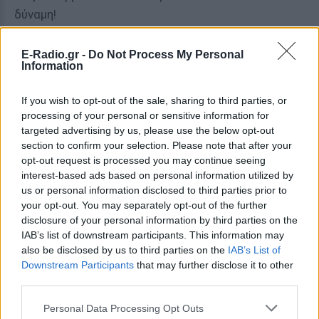
δύναμη!
E-Radio.gr -
Do Not Process My Personal
ΤΟΞΟΤΗΣ
Information
Η συμβουλή της ημέρας, είναι να
If you wish to opt-out of the sale, sharing to third parties, or
αποφύγετε τις ακραίες αντιδράσεις
processing of your personal or sensitive information for
σε ό,τι παρουσιαστεί.
targeted advertising by us, please use the below opt-out
section to confirm your selection. Please note that after your
opt-out request is processed you may continue seeing
ΑΙΓΟΚΕΡΩΣ
interest-based ads based on personal information utilized by
us or personal information disclosed to third parties prior to
Η απόφασή σας να σταματήσετε μια
your opt-out. You may separately opt-out of the further
disclosure of your personal information by third parties on the
κακή συνήθεια ή μια επιβλαβή
IAB’s list of downstream participants. This information may
δραστηριότητα θα είναι πιο
also be disclosed by us to third parties on the
IAB’s List of
περίπλοκη από ό, τι νομίζατε αρχικά.
Downstream Participants
that may further disclose it to other
third parties.
ΥΔΡΟΧΟΟΣ
Personal Data Processing Opt Outs