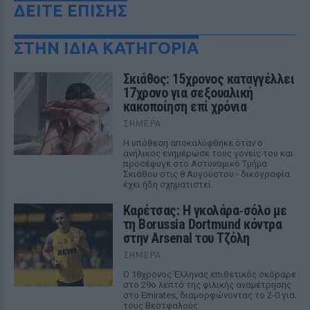
ΔΕΙΤΕ ΕΠΙΣΗΣ
ΣΤΗΝ ΙΔΙΑ ΚΑΤΗΓΟΡΙΑ
Σκιάθος: 15χρονος καταγγέλλει
17χρονο για σεξουαλική
κακοποίηση επί χρόνια
ΣΉΜΕΡΑ
Η υπόθεση αποκαλύφθηκε όταν ο
ανήλικος ενημέρωσε τους γονείς του και
προσέφυγε στο Αστυνομικό Τμήμα
Σκιάθου στις 8 Αυγούστου - δικογραφία
έχει ήδη σχηματιστεί.
Καρέτσας: Η γκολάρα‑σόλο με
τη Borussia Dortmund κόντρα
στην Arsenal του Τζόλη
ΣΉΜΕΡΑ
Ο 18χρονος Έλληνας επιθετικός σκόραρε
στο 29ο λεπτό της φιλικής αναμέτρησης
στο Emirates, διαμορφώνοντας το 2-0 για
τους Βεστφαλούς.