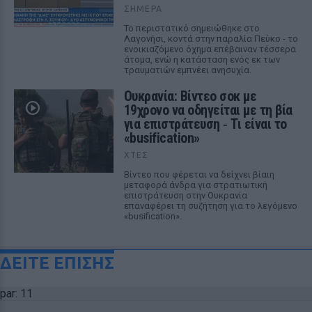
ΣΉΜΕΡΑ
Το περιστατικό σημειώθηκε στο
Λαγονήσι, κοντά στην παραλία Πεύκο - το
ενοικιαζόμενο όχημα επέβαιναν τέσσερα
άτομα, ενώ η κατάσταση ενός εκ των
τραυματιών εμπνέει ανησυχία.
Ουκρανία: Βίντεο σοκ με
19χρονο να οδηγείται με τη βία
για επιστράτευση ‑ Τι είναι το
«busification»
ΧΤΕΣ
Βίντεο που φέρεται να δείχνει βίαιη
μεταφορά άνδρα για στρατιωτική
επιστράτευση στην Ουκρανία
επαναφέρει τη συζήτηση για το λεγόμενο
«busification».
ΔΕΙΤΕ ΕΠΙΣΗΣ
par: 11