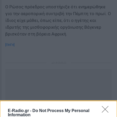
Ο Ρώσος πρόεδρος υποστήριξε ότι ενημερώθηκε
για την αεροπορική συντριβή την Πέμπτη το πρωί. Ο
ίδιος είχε μάθει, όπως είπε, ότι ο ηγέτης και
ιδρυτής της μισθοφορικής οργάνωσης Βάγκνερ
βρισκόταν στη βόρεια Αφρική.
[ΠΗΓΗ]
ΔΙΑΦΗΜΙΣΗ
E-Radio.gr -
Do Not Process My Personal
Information