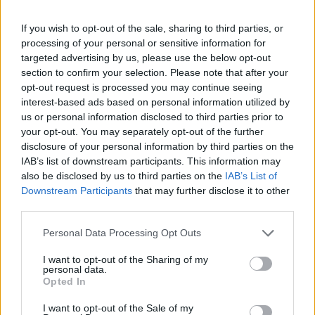
If you wish to opt-out of the sale, sharing to third parties, or
processing of your personal or sensitive information for
targeted advertising by us, please use the below opt-out
section to confirm your selection. Please note that after your
opt-out request is processed you may continue seeing
interest-based ads based on personal information utilized by
us or personal information disclosed to third parties prior to
your opt-out. You may separately opt-out of the further
disclosure of your personal information by third parties on the
IAB’s list of downstream participants. This information may
Ακολουθήστε το E-Radio.gr στο
Google News
also be disclosed by us to third parties on the
IAB’s List of
Downstream Participants
that may further disclose it to other
και μάθετε πρώτοι
τα πιο hot νέα
.
third parties.
Για ακόμη περισσότερα
νέα
, μπείτε στην
ροή
Personal Data Processing Opt Outs
ειδήσεων
του E-Daily.gr
I want to opt-out of the Sharing of my
personal data.
Ακολουθήστε το E-Radio.gr και στο Instagram
Opted In
ΔΙΑΦΗΜΙΣΗ
I want to opt-out of the Sale of my