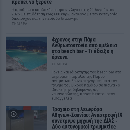
πρέπει να ξέρετε
Η προθεσμία υποβολής αιτήσεων λήγει στις 21 Αυγούστου
2026, με επιδότηση έως 600 ευρώ ανάλογα με την κατηγορία
δικαιούχου και την περίοδο διαμονής.
ΣΉΜΕΡΑ
4χρονος στην Πάρο:
Ανθρωποκτονία από αμέλεια
στο beach bar ‑ Τι έδειξε η
έρευνα
ΣΉΜΕΡΑ
Γονείς και ιδιοκτήτης του beach bar στη
φημισμένη παραλία της Πάρου
αντιμετωπίζουν κατηγορίες μετά τον
πνιγμό του μικρού παιδιού σε πισίνα - ο
ιδιοκτήτης, δηλωμένος ως
ναυαγοσώστης, παραπέμπεται στον
εισαγγελέα
Τροχαίο στη λεωφόρο
Αθηνών‑Σουνίου: Αναστροφή ΙΧ
συνέτριψε μηχανή της ΔΙΑΣ ‑
Δύο αστυνομικοί τραυματίες