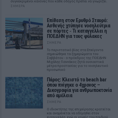
συγκεκριμένοι κανόνες που κάθε οδηγός πρέπει να γνωρίζει.
ΣΉΜΕΡΑ
Επίθεση στον Ερυθρό Σταυρό:
Ασθενής χτύπησε νοσηλεύτρια
σε πόρτες ‑ Τι καταγγέλλει η
ΠΟΕΔΗΝ για τους φύλακες
ΣΉΜΕΡΑ
Το περιστατικό βίας στα Επείγοντα
σημειώθηκε τα ξημερώματα του
Σαββάτου - ο πρόεδρος της ΠΟΕΔΗΝ
Μιχάλης Γιαννάκος ζητά ουσιαστικά
μέτρα προστασίας για το νοσηλευτικό
προσωπικό
Πάρος: Κλειστό το beach bar
όπου πνίγηκε ο 4χρονος –
Δικογραφία για ανθρωποκτονία
από αμέλεια
ΣΉΜΕΡΑ
Ο ιδιοκτήτης της επιχείρησης κρατείται
και αναμένεται να οδηγηθεί στον
εισαγγελέα, ενώ οι γονείς του παιδιού