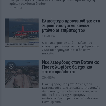
δυνάμεων, άρση κυρώσεων και αποζημιώσεις πριν ανοίξει η
κρίσιμη θαλάσσια δίοδος
ΣΉΜΕΡΑ
Ελικόπτερο προσγειώθηκε στο
Σαρακήνικο για να κάνουν
μπάνιο οι επιβάτες του
ΣΉΜΕΡΑ
Ο επιχειρηματίας από τη Μήλο που
κατέγραψε το περιστατικό μίλησε στον
ΣΚΑΪ και περιέγραψε τι είδε στην
παραλία
Νέα λεωφόρος στον Βοτανικό:
Πόσες λωρίδες θα έχει και
πότε παραδίδεται
ΣΉΜΕΡΑ
Η Λεωφόρος Προφήτη Δανιήλ, που
κατασκευάζεται στο πλαίσιο της Διπλής
Ανάπλασης, αποτελεί μέρος ενός νέου
οδικού δικτύου 8 χιλιομέτρων και
συνδέεται άμεσα με το νέο γήπεδο του
Παναθηναϊκού.