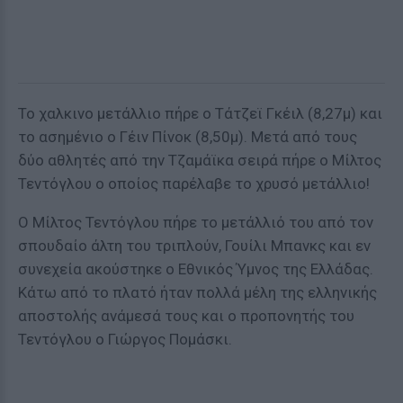
Το χαλκινο μετάλλιο πήρε ο Τάτζεϊ Γκέιλ (8,27μ) και
το ασημένιο ο Γέιν Πίνοκ (8,50μ). Μετά από τους
δύο αθλητές από την Τζαμάϊκα σειρά πήρε ο Μίλτος
Τεντόγλου ο οποίος παρέλαβε το χρυσό μετάλλιο!
Ο Μίλτος Τεντόγλου πήρε το μετάλλιό του από τον
σπουδαίο άλτη του τριπλούν, Γουίλι Μπανκς και εν
συνεχεία ακούστηκε ο Εθνικός Ύμνος της Ελλάδας.
Κάτω από το πλατό ήταν πολλά μέλη της ελληνικής
αποστολής ανάμεσά τους και ο προπονητής του
Τεντόγλου ο Γιώργος Πομάσκι.