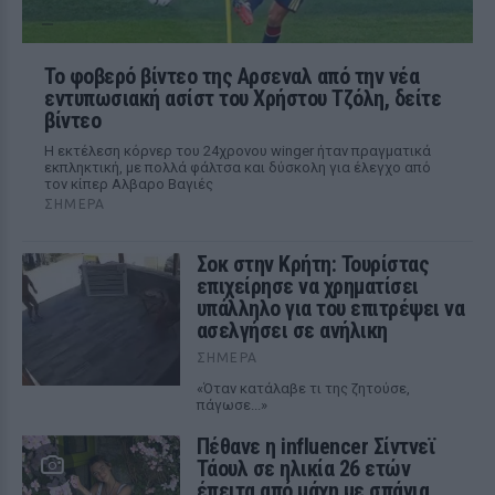
Το φοβερό βίντεο της Αρσεναλ από την νέα
εντυπωσιακή ασίστ του Χρήστου Τζόλη, δείτε
βίντεο
Η εκτέλεση κόρνερ του 24χρονου winger ήταν πραγματικά
εκπληκτική, με πολλά φάλτσα και δύσκολη για έλεγχο από
τον κίπερ Αλβαρο Βαγιές
ΣΉΜΕΡΑ
Σοκ στην Κρήτη: Τουρίστας
επιχείρησε να χρηματίσει
υπάλληλο για του επιτρέψει να
ασελγήσει σε ανήλικη
ΣΉΜΕΡΑ
«Όταν κατάλαβε τι της ζητούσε,
πάγωσε...»
Πέθανε η influencer Σίντνεϊ
Τάουλ σε ηλικία 26 ετών
έπειτα από μάχη με σπάνια