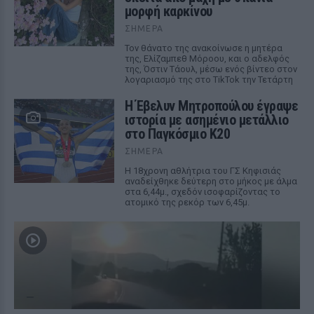
μορφή καρκίνου
ΣΉΜΕΡΑ
Τον θάνατο της ανακοίνωσε η μητέρα
της, Ελίζαμπεθ Μόροου, και ο αδελφός
της, Όστιν Τάουλ, μέσω ενός βίντεο στον
λογαριασμό της στο TikTok την Τετάρτη
Η Έβελυν Μητροπούλου έγραψε
ιστορία με ασημένιο μετάλλιο
στο Παγκόσμιο Κ20
ΣΉΜΕΡΑ
Η 18χρονη αθλήτρια του ΓΣ Κηφισιάς
αναδείχθηκε δεύτερη στο μήκος με άλμα
στα 6,44μ., σχεδόν ισοφαρίζοντας το
ατομικό της ρεκόρ των 6,45μ.