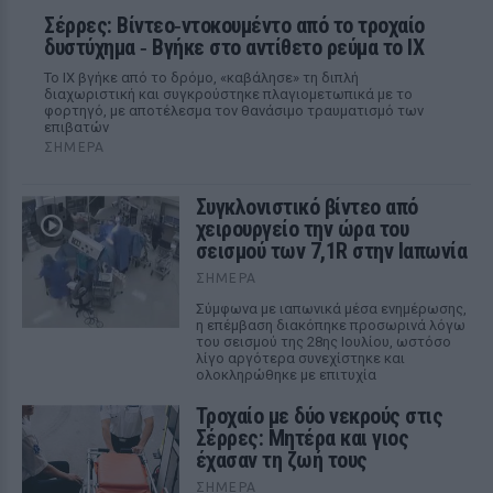
Σέρρες: Βίντεο‑ντοκουμέντο από το τροχαίο
δυστύχημα ‑ Βγήκε στο αντίθετο ρεύμα το ΙΧ
Το ΙΧ βγήκε από το δρόμο, «καβάλησε» τη διπλή
διαχωριστική και συγκρούστηκε πλαγιομετωπικά με το
φορτηγό, με αποτέλεσμα τον θανάσιμο τραυματισμό των
επιβατών
ΣΉΜΕΡΑ
Συγκλονιστικό βίντεο από
χειρουργείο την ώρα του
σεισμού των 7,1R στην Ιαπωνία
ΣΉΜΕΡΑ
Σύμφωνα με ιαπωνικά μέσα ενημέρωσης,
η επέμβαση διακόπηκε προσωρινά λόγω
του σεισμού της 28ης Ιουλίου, ωστόσο
λίγο αργότερα συνεχίστηκε και
ολοκληρώθηκε με επιτυχία
Τροχαίο με δύο νεκρούς στις
Σέρρες: Μητέρα και γιος
έχασαν τη ζωή τους
ΣΉΜΕΡΑ