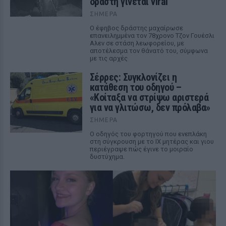
δράστη γίνεται viral
ΣΉΜΕΡΑ
Ο έφηβος δράστης μαχαίρωσε
επανειλημμένα τον 78χρονο Τζον Γουέσλι
Αλεν σε στάση λεωφορείου, με
αποτέλεσμα τον θάνατό του, σύμφωνα
με τις αρχές
Σέρρες: Συγκλονίζει η
κατάθεση του οδηγού –
«Κοίταξα να στρίψω αριστερά
για να γλιτώσω, δεν πρόλαβα»
ΣΉΜΕΡΑ
Ο οδηγός του φορτηγού που ενεπλάκη
στη σύγκρουση με το ΙΧ μητέρας και γιου
περιέγραψε πώς έγινε το μοιραίο
δυστύχημα.