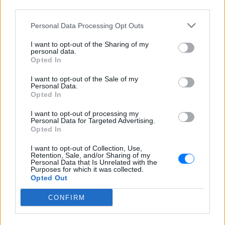
third parties.
Personal Data Processing Opt Outs
I want to opt-out of the Sharing of my
personal data.
Opted In
I want to opt-out of the Sale of my
Personal Data.
Opted In
I want to opt-out of processing my
Personal Data for Targeted Advertising.
Opted In
Ακολουθήστε το E-Radio.gr στο
Google News
I want to opt-out of Collection, Use,
και μάθετε πρώτοι
τα πιο hot νέα
.
Retention, Sale, and/or Sharing of my
Personal Data that Is Unrelated with the
Purposes for which it was collected.
Για ακόμη περισσότερα
νέα
, μπείτε στην
ροή
Opted Out
ειδήσεων
του E-Daily.gr
CONFIRM
Ακολουθήστε το E-Radio.gr και στο Instagram