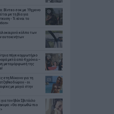
α: Βίντεο σοκ με 19χρονο
ίται με τη βία για
ευση - Τι είναι το
ation»
καλοκαιρινό κόλπο των
ν αυτοκινήτων
τρια πήγε κομμωτήριο
ορά μετά από 4 χρόνια –
νη μεταμόρφωσή της
al
ς στη Μύκονο για τη
ατζηθεοδώρου - οι
φίες με μαγιό στην
α
για τον Ιβάν Σβιτάιλο
ρκυρα: «Θα σηκωθώ πιο
ς»