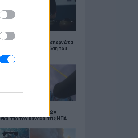
Σ
α «φωτιά»: Η βενζίνη ξεπερνά τα
 το λίτρο παρά την πτώση του
πετρελαίου διεθνώς
Σ
κή μεταφορά 30 φαλαινών
γκα από τον Καναδά στις ΗΠΑ