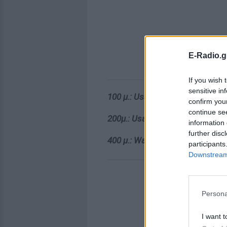
E-Radio.g
If you wish 
sensitive in
100 μ.: Usain Bolt (JAM) 9.58 - 
confirm you
continue se
200μ.: Usain Bolt (JAM) 19.19 - 
information 
further disc
400 μ.: Wayde van Niekerk (RSA)
participants
Downstream 
Persona
I want t