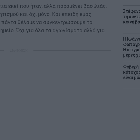
πια εκεί που ήταν, αλλά παραμένει βασιλιάς,
Στέφανο
τισμού και όχι μόνο. Και επειδή εμάς
τη σύντ
ι, πάντα θέλαμε να συγκεντρώσουμε τα
κοινή β
ημείο. Όχι για όλα τα αγωνίσματα αλλά για
H Ιωάνν
φωτογρα
Η στιγμή
ΔΙΑΦΗΜΙΣΗ
μέρες χ
Φοβερή 
κάτοχος
είναι μό