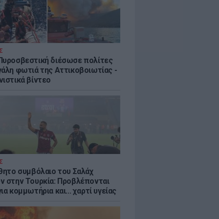
Σ
Πυροσβεστική διέσωσε πολίτες
γάλη φωτιά της Αττικοβοιωτίας -
νιστικά βίντεο
Σ
ύθητο συμβόλαιο του Σαλάχ
ν στην Τουρκία: Προβλέπονται
ια κομμωτήρια και... χαρτί υγείας