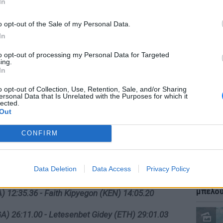
In
o opt-out of the Sale of my Personal Data.
In
to opt-out of processing my Personal Data for Targeted
ΕΙΔΗΣΕΙ
ing.
Καύσιμ
In
2 ευρώ
αργού 
o opt-out of Collection, Use, Retention, Sale, and/or Sharing
ersonal Data that Is Unrelated with the Purposes for which it
lected.
Out
CONFIRM
Data Deletion
Data Access
Privacy Policy
.91 - Jarmila Kratochvílová (CZE) 1:53.28
ΕΙΔΗΣΕΙ
Ιστορι
μπελού
) 12:35.36 - Faith Kipyegon (KEN) 14:05.20
A) 26:11.00 - Letesenbet Gidey (ETH) 29:01.03