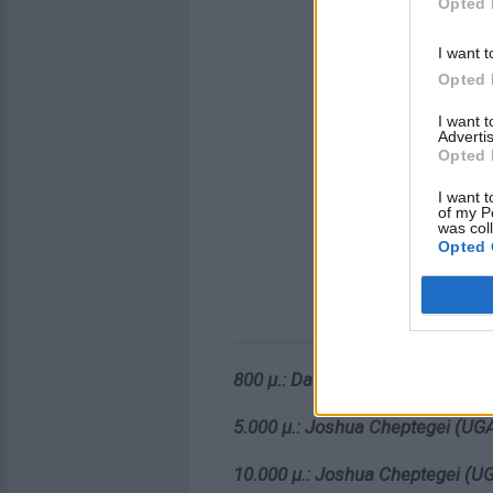
Opted 
I want t
Opted 
I want 
Advertis
Opted 
I want t
of my P
was col
Opted 
800 μ.: David Rudisha (KEN) 1:40
5.000 μ.: Joshua Cheptegei (UGA
10.000 μ.: Joshua Cheptegei (UG