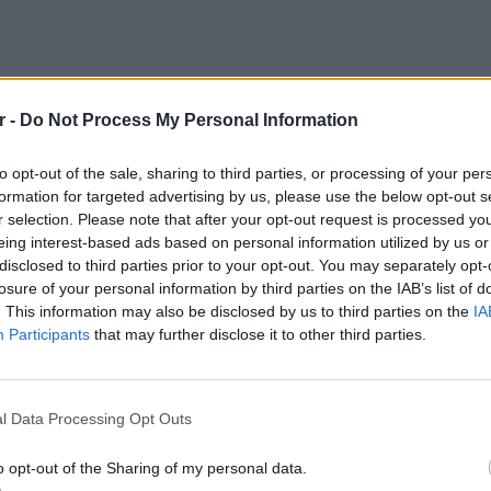
r -
Do Not Process My Personal Information
to opt-out of the sale, sharing to third parties, or processing of your per
formation for targeted advertising by us, please use the below opt-out s
Florence Griffith Joyner (USA) 10.49
r selection. Please note that after your opt-out request is processed y
eing interest-based ads based on personal information utilized by us or
Florence Griffith Joyner (USA) 21.34
disclosed to third parties prior to your opt-out. You may separately opt-
losure of your personal information by third parties on the IAB’s list of
 43.03 - Marita Koch (GDR) 47.60
. This information may also be disclosed by us to third parties on the
IA
Participants
that may further disclose it to other third parties.
ΔΙΑΦΗΜΙΣΗ
ΕΙΔΗΣΕΙ
Ουκραν
οδηγείτ
l Data Processing Opt Outs
είναι τ
o opt-out of the Sharing of my personal data.