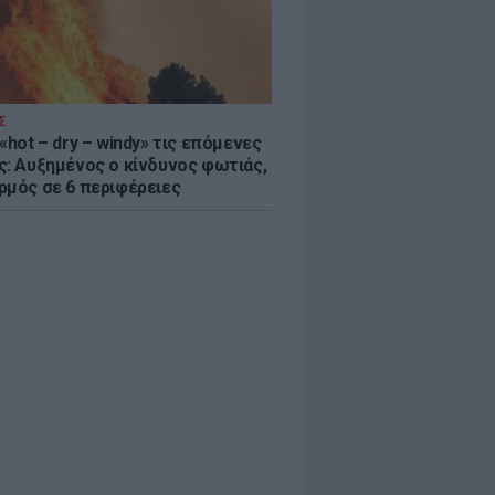
Σ
«hot – dry – windy» τις επόμενες
ς: Αυξημένος ο κίνδυνος φωτιάς,
ρμός σε 6 περιφέρειες