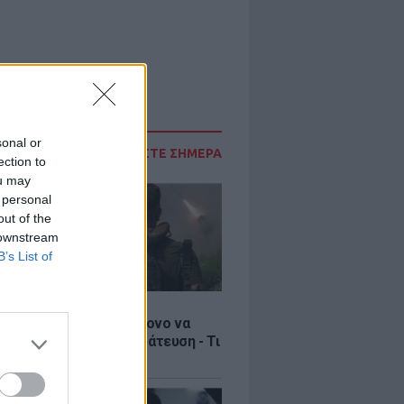
sonal or
ΔΙΑΒΑΣΤΕ ΣΗΜΕΡΑ
ection to
ou may
 personal
out of the
 downstream
B’s List of
Σ
ία: Βίντεο σοκ με 19χρονο να
αι με τη βία για επιστράτευση - Τι
ο «busification»