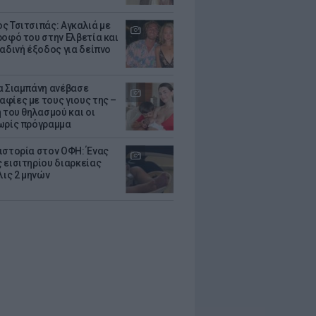
ς Τσιτσιπάς: Αγκαλιά με
ροφό του στην Ελβετία και
ραδινή έξοδος για δείπνο
α Σιαμπάνη ανέβασε
φίες με τους γιους της –
 του θηλασμού και οι
ωρίς πρόγραμμα
ιστορία στον ΟΦΗ: Ένας
 εισιτηρίου διαρκείας
λις 2 μηνών