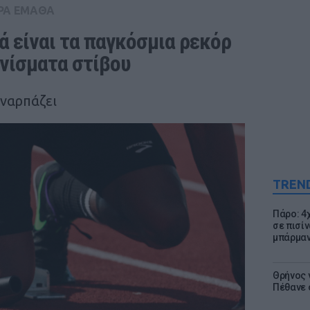
ΡΑ ΕΜΑΘΑ
 είναι τα παγκόσμια ρεκόρ 
νίσματα στίβου
υναρπάζει
TREN
Πάρο: 4
σε πισίν
μπάρμαν
Θρήνος γ
Πέθανε 