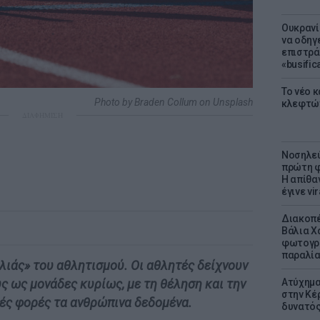
Ουκρανί
να οδηγε
επιστράτ
«busific
Το νέο 
Photo by Braden Collum on Unsplash
κλεφτώ
ΔΙΑΦΗΜΙΣΗ
Νοσηλεύ
πρώτη φ
Η απίθα
έγινε vir
Διακοπέ
Βάλια Χ
φωτογρα
παραλί
ιλιάς» του αθλητισμού. Οι αθλητές δείχνουν
Ατύχημα 
ς ως μονάδες κυρίως, με τη θέληση και την
στην Κέ
ές φορές τα ανθρώπινα δεδομένα.
δυνατό