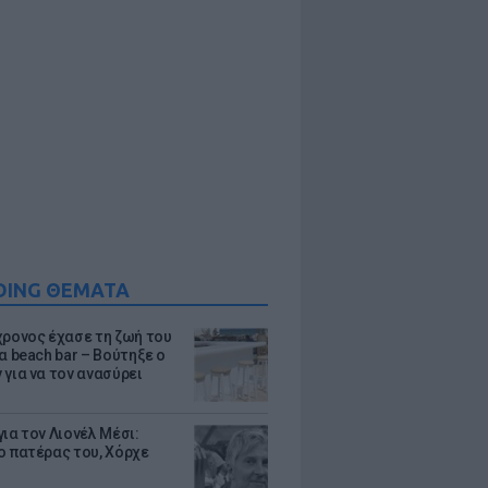
DING ΘΕΜΑΤΑ
χρονος έχασε τη ζωή του
α beach bar – Βούτηξε ο
 για να τον ανασύρει
ια τον Λιονέλ Μέσι:
ο πατέρας του, Χόρχε