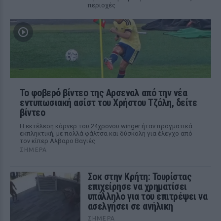
περιοχές
Το φοβερό βίντεο της Αρσεναλ από την νέα
εντυπωσιακή ασίστ του Χρήστου Τζόλη, δείτε
βίντεο
Η εκτέλεση κόρνερ του 24χρονου winger ήταν πραγματικά
εκπληκτική, με πολλά φάλτσα και δύσκολη για έλεγχο από
τον κίπερ Αλβαρο Βαγιές
ΣΉΜΕΡΑ
Σοκ στην Κρήτη: Τουρίστας
επιχείρησε να χρηματίσει
υπάλληλο για του επιτρέψει να
ασελγήσει σε ανήλικη
ΣΉΜΕΡΑ