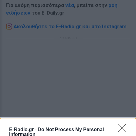
Για ακόμη περισσότερα
νέα
, μπείτε στην
ροή
ειδήσεων
του E-Daily.gr
Ακολουθήστε το E-Radio.gr και στο Instagram
ΔΙΑΦΗΜΙΣΗ
E-Radio.gr -
Do Not Process My Personal
Information