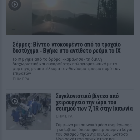
Σέρρες: Βίντεο‑ντοκουμέντο από το τροχαίο
δυστύχημα ‑ Βγήκε στο αντίθετο ρεύμα το ΙΧ
Το ΙΧ βγήκε από το δρόμο, «καβάλησε» τη διπλή
διαχωριστική και συγκρούστηκε πλαγιομετωπικά με το
φορτηγό, με αποτέλεσμα τον θανάσιμο τραυματισμό των
επιβατών
ΣΉΜΕΡΑ
Συγκλονιστικό βίντεο από
χειρουργείο την ώρα του
σεισμού των 7,1R στην Ιαπωνία
ΣΉΜΕΡΑ
Σύμφωνα με ιαπωνικά μέσα ενημέρωσης,
η επέμβαση διακόπηκε προσωρινά λόγω
του σεισμού της 28ης Ιουλίου, ωστόσο
λίγο αργότερα συνεχίστηκε και