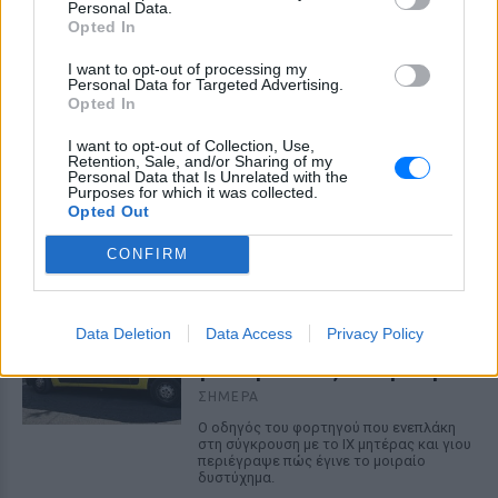
εισιτήρια και νέες επεκτάσεις.
Personal Data.
Opted In
ΗΠΑ: 15χρονος με στολή
κλόουν δολοφόνησε
I want to opt-out of processing my
Personal Data for Targeted Advertising.
ηλικιωμένο σε στάση
Opted In
λεωφορείου – Βίντεο του
δράστη γίνεται viral
I want to opt-out of Collection, Use,
Retention, Sale, and/or Sharing of my
ΣΉΜΕΡΑ
Personal Data that Is Unrelated with the
Purposes for which it was collected.
Ο έφηβος δράστης μαχαίρωσε
Opted Out
επανειλημμένα τον 78χρονο Τζον Γουέσλι
Αλεν σε στάση λεωφορείου, με
αποτέλεσμα τον θάνατό του, σύμφωνα
CONFIRM
με τις αρχές
Σέρρες: Συγκλονίζει η
κατάθεση του οδηγού –
Data Deletion
Data Access
Privacy Policy
«Κοίταξα να στρίψω αριστερά
για να γλιτώσω, δεν πρόλαβα»
ΣΉΜΕΡΑ
Ο οδηγός του φορτηγού που ενεπλάκη
στη σύγκρουση με το ΙΧ μητέρας και γιου
περιέγραψε πώς έγινε το μοιραίο
δυστύχημα.