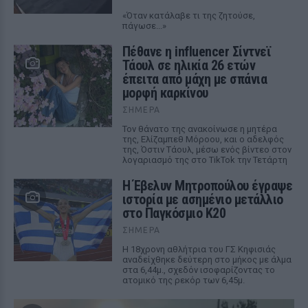
«Όταν κατάλαβε τι της ζητούσε,
πάγωσε...»
Πέθανε η influencer Σίντνεϊ
Τάουλ σε ηλικία 26 ετών
έπειτα από μάχη με σπάνια
μορφή καρκίνου
ΣΉΜΕΡΑ
Τον θάνατο της ανακοίνωσε η μητέρα
της, Ελίζαμπεθ Μόροου, και ο αδελφός
της, Όστιν Τάουλ, μέσω ενός βίντεο στον
λογαριασμό της στο TikTok την Τετάρτη
Η Έβελυν Μητροπούλου έγραψε
ιστορία με ασημένιο μετάλλιο
στο Παγκόσμιο Κ20
ΣΉΜΕΡΑ
Η 18χρονη αθλήτρια του ΓΣ Κηφισιάς
αναδείχθηκε δεύτερη στο μήκος με άλμα
στα 6,44μ., σχεδόν ισοφαρίζοντας το
ατομικό της ρεκόρ των 6,45μ.