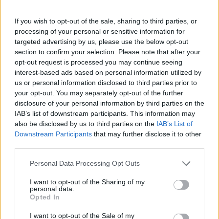
If you wish to opt-out of the sale, sharing to third parties, or
processing of your personal or sensitive information for
targeted advertising by us, please use the below opt-out
section to confirm your selection. Please note that after your
opt-out request is processed you may continue seeing
interest-based ads based on personal information utilized by
ΔΕΙΤΕ ΕΠΙΣΗΣ
us or personal information disclosed to third parties prior to
your opt-out. You may separately opt-out of the further
ΣΤΗΝ ΙΔΙΑ ΚΑΤΗΓΟΡΙΑ
disclosure of your personal information by third parties on the
IAB’s list of downstream participants. This information may
also be disclosed by us to third parties on the
IAB’s List of
Απόψε τα δοκιμαστικά
Downstream Participants
that may further disclose it to other
δρομολόγια για την επέκταση
third parties.
του Μετρό Θεσσαλονίκης προς
Καλαμαριά ‑ Τι προβλέπεται για
Personal Data Processing Opt Outs
εισιτήρια
ΣΉΜΕΡΑ
I want to opt-out of the Sharing of my
personal data.
Ο υφυπουργός Υποδομών Νίκος Ταχιάος
Opted In
εξήγησε γιατί τα πρώτα δρομολόγια θα
γίνονται νυχτερινές ώρες χωρίς
επιβάτες, και τι προβλέπεται για
I want to opt-out of the Sale of my