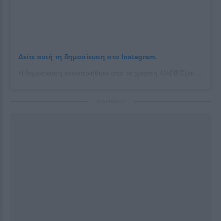
Δείτε αυτή τη δημοσίευση στο Instagram.
Η δημοσίευση κοινοποιήθηκε από το χρήστη 샤샤엘르(sʜᴀsʜᴀᴇɪʟᴇ) 👸🏼 (@shasha_soosoo_)
ΔΙΑΦΗΜΙΣΗ