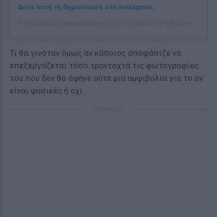
Δείτε αυτή τη δημοσίευση στο Instagram.
Η δημοσίευση κοινοποιήθηκε από το χρήστη 샤샤엘르(sʜᴀsʜᴀᴇɪʟᴇ) 👸🏼 (@shasha_soosoo_)
Τι θα γινόταν όμως αν κάποιος αποφάσιζε να
επεξεργάζεται τόσο τρανταχτά τις φωτογραφίες
του που δεν θα άφηνε ούτε μια αμφιβολία για το αν
είναι φυσικές ή οχι...
ΔΙΑΦΗΜΙΣΗ