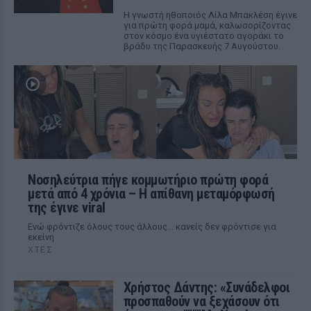
Η γνωστή ηθοποιός Λίλα Μπακλέση έγινε
για πρώτη φορά μαμά, καλωσορίζοντας
στον κόσμο ένα υγιέστατο αγοράκι το
βράδυ της Παρασκευής 7 Αυγούστου.
Νοσηλεύτρια πήγε κομμωτήριο πρώτη φορά
μετά από 4 χρόνια – Η απίθανη μεταμόρφωσή
της έγινε viral
Ενώ φρόντιζε όλους τους άλλους... κανείς δεν φρόντισε για
εκείνη
ΧΤΕΣ
Χρήστος Δάντης: «Συνάδελφοι
προσπαθούν να ξεχάσουν ότι