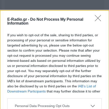
E-Radio.gr -
Do Not Process My Personal
Information
If you wish to opt-out of the sale, sharing to third parties, or
processing of your personal or sensitive information for
targeted advertising by us, please use the below opt-out
section to confirm your selection. Please note that after your
Ακολουθήστε το E-Radio.gr στο
Google News
opt-out request is processed you may continue seeing
και μάθετε πρώτοι
τα πιο hot νέα
.
interest-based ads based on personal information utilized by
us or personal information disclosed to third parties prior to
Εσύ μπήκες στο E-Daily.gr; Τα νέα της ημέρας
your opt-out. You may separately opt-out of the further
και ότι σου κάνει κλικ!
disclosure of your personal information by third parties on the
IAB’s list of downstream participants. This information may
Ακολουθήστε το E-Radio.gr και στο Instagram
also be disclosed by us to third parties on the
IAB’s List of
Downstream Participants
that may further disclose it to other
ΔΙΑΦΗΜΙΣΗ
third parties.
Personal Data Processing Opt Outs