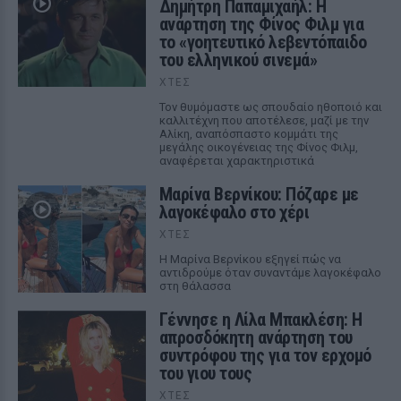
Δημήτρη Παπαμιχαήλ: Η
ανάρτηση της Φίνος Φιλμ για
το «γοητευτικό λεβεντόπαιδο
του ελληνικού σινεμά»
ΧΤΕΣ
Τον θυμόμαστε ως σπουδαίο ηθοποιό και
καλλιτέχνη που αποτέλεσε, μαζί με την
Αλίκη, αναπόσπαστο κομμάτι της
μεγάλης οικογένειας της Φίνος Φιλμ,
αναφέρεται χαρακτηριστικά
Μαρίνα Βερνίκου: Πόζαρε με
λαγοκέφαλο στο χέρι
ΧΤΕΣ
Η Μαρίνα Βερνίκου εξηγεί πώς να
αντιδρούμε όταν συναντάμε λαγοκέφαλο
στη θάλασσα
Γέννησε η Λίλα Μπακλέση: Η
απροσδόκητη ανάρτηση του
συντρόφου της για τον ερχομό
του γιου τους
ΧΤΕΣ