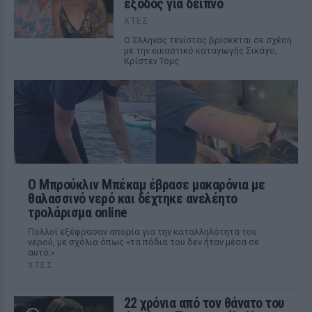
έξοδος για δείπνο
ΧΤΕΣ
Ο Έλληνας τενίστας βρίσκεται σε σχέση
με την εικαστικό καταγωγής Σικάγο,
Κρίστεν Τομς
Ο Μπρούκλιν Μπέκαμ έβρασε μακαρόνια με
θαλασσινό νερό και δέχτηκε ανελέητο
τρολάρισμα online
Πολλοί εξέφρασαν απορία για την καταλληλότητα του
νερού, με σχόλια όπως «τα πόδια του δεν ήταν μέσα σε
αυτό;»
ΧΤΕΣ
22 χρόνια από τον θάνατο του