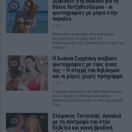
Διακοπές στη Μύκονο για τη
Βάλια Χατζηθεοδώρου ‑ οι
φωτογραφίες με μαγιό στην
παραλία
ΧΤΕΣ
Μέσα από ανάρτηση στο Instagram
μοιράστηκε στιγμές από τις
καλοκαιρινές της διακοπές στο νησί των
ανέμων
H Ιωάννα Σιαμπάνη ανέβασε
φωτογραφίες με τους γιους
της – Η στιγμή του θηλασμού
και οι μέρες χωρίς πρόγραμμα
ΧΤΕΣ
Η πρώην παίκτρια του «My Style Rocks»
και ο Τζίμης Σταθοκωστόπουλος
απέκτησαν πρόσφατα το δεύτερο παιδί
τους
Στέφανος Τσιτσιπάς: Αγκαλιά
με τη σύντροφό του στην
Ελβετία και κοινή βραδινή