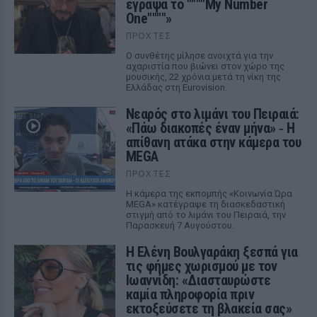
έγραψα το """"My Number
One""""»
ΠΡΟΧΤΈΣ
Ο συνθέτης μίλησε ανοιχτά για την
αχαριστία που βιώνει στον χώρο της
μουσικής, 22 χρόνια μετά τη νίκη της
Ελλάδας στη Eurovision.
Νεαρός στο λιμάνι του Πειραιά:
«Πάω διακοπές έναν μήνα» ‑ Η
απίθανη ατάκα στην κάμερα του
MEGA
ΠΡΟΧΤΈΣ
Η κάμερα της εκπομπής «Κοινωνία Ώρα
MEGA» κατέγραψε τη διασκεδαστική
στιγμή από το λιμάνι του Πειραιά, την
Παρασκευή 7 Αυγούστου.
Η Ελένη Βουλγαράκη ξεσπά για
τις φήμες χωρισμού με τον
Ιωαννίδη: «Διασταυρώστε
καμία πληροφορία πριν
εκτοξεύσετε τη βλακεία σας»