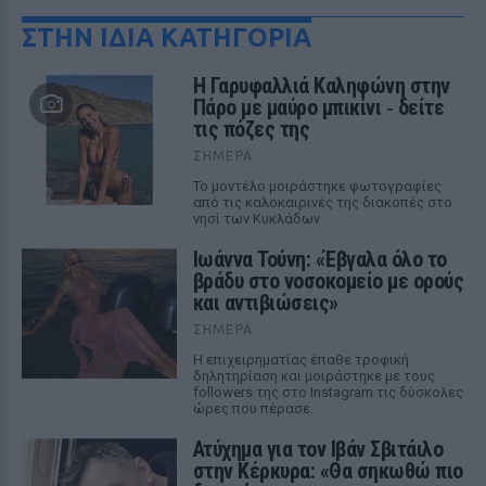
ΣΤΗΝ ΙΔΙΑ ΚΑΤΗΓΟΡΙΑ
Η Γαρυφαλλιά Καληφώνη στην
Πάρο με μαύρο μπικίνι ‑ δείτε
τις πόζες της
ΣΉΜΕΡΑ
Το μοντέλο μοιράστηκε φωτογραφίες
από τις καλοκαιρινές της διακοπές στο
νησί των Κυκλάδων
Ιωάννα Τούνη: «Έβγαλα όλο το
βράδυ στο νοσοκομείο με ορούς
και αντιβιώσεις»
ΣΉΜΕΡΑ
Η επιχειρηματίας έπαθε τροφική
δηλητηρίαση και μοιράστηκε με τους
followers της στο Instagram τις δύσκολες
ώρες που πέρασε.
Ατύχημα για τον Ιβάν Σβιτάιλο
στην Κέρκυρα: «Θα σηκωθώ πιο