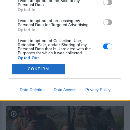
I want to opt-out of the Sale of my
ΠΡΙΝ 10 ΏΡΕΣ
Personal Data.
Opted In
Γονείς και ιδιοκτήτης του beach bar στη
φημισμένη παραλία της Πάρου
αντιμετωπίζουν κατηγορίες μετά τον
I want to opt-out of processing my
πνιγμό του μικρού παιδιού σε πισίνα - ο
Personal Data for Targeted Advertising.
ιδιοκτήτης, δηλωμένος ως
Opted In
ναυαγοσώστης, παραπέμπεται στον
εισαγγελέα
I want to opt-out of Collection, Use,
Retention, Sale, and/or Sharing of my
Τροχαίο στη λεωφόρο
Personal Data that Is Unrelated with the
Αθηνών‑Σουνίου: Αναστροφή ΙΧ
Purposes for which it was collected.
Opted Out
συνέτριψε μηχανή της ΔΙΑΣ ‑
Δύο αστυνομικοί τραυματίες
CONFIRM
ΠΡΙΝ 10 ΏΡΕΣ
Το περιστατικό σημειώθηκε στο
Λαγονήσι, κοντά στην παραλία Πεύκο - το
ενοικιαζόμενο όχημα επέβαιναν τέσσερα
Data Deletion
Data Access
Privacy Policy
άτομα, ενώ η κατάσταση ενός εκ των
τραυματιών εμπνέει ανησυχία.