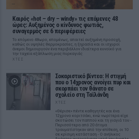
Καιρός «hot – dry – windy» τις επόμενες 48
ώρες: Αυξημένος ο κίνδυνος φωτιάς,
συναγερμός σε 6 περιφέρειες
Το επόμενο 48ωρο, επομένως, απαιτεί αυξημένη προσοχή,
καθώς οι υψηλές θερμοκρασίες, η ξηρασία και οι ισχυροί
άνεμοι δημιουργούν ένα περιβάλλον ιδιαίτερα ευνοϊκό για
την ταχεία εξάπλωση μιας πυρκαγιάς
ΧΤΕΣ
Σοκαριστικό βίντεο: Η στιγμή
που ο 14χρονος ανοίγει πυρ και
σκορπάει τον θάνατο σε
σχολείο στη Ταϊλάνδη
ΧΤΕΣ
«Θέρισε» πέντε καθηγητές και ένα
12χρονο κοριτσάκι, ενώ νωρίτερα είχε
σκοτώσει τον παππού και τη γιαγιά του -
Περισσότερα από 20 άτομα
τραυματίστηκαν από την επίθεση, οι 10
σε κρίσιμη κατάσταση - Ο ανήλικος
δράστης αυτοκτόνησε μετά την ένοπλη