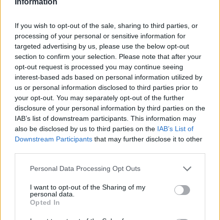
Information
If you wish to opt-out of the sale, sharing to third parties, or
ΔΕΙΤΕ ΕΠΙΣΗΣ
processing of your personal or sensitive information for
targeted advertising by us, please use the below opt-out
ΣΤΗΝ ΙΔΙΑ ΚΑΤΗΓΟΡΙΑ
section to confirm your selection. Please note that after your
opt-out request is processed you may continue seeing
Τουρισμός για Όλους
interest-based ads based on personal information utilized by
2026‑2027: Ποια ΑΦΜ
us or personal information disclosed to third parties prior to
υποβάλλουν αιτήσεις σήμερα
your opt-out. You may separately opt-out of the further
(9/8) – Όλα όσα πρέπει να
disclosure of your personal information by third parties on the
ξέρετε
IAB’s list of downstream participants. This information may
also be disclosed by us to third parties on the
IAB’s List of
ΠΡΙΝ 10 ΏΡΕΣ
Downstream Participants
that may further disclose it to other
Η προθεσμία υποβολής αιτήσεων λήγει
third parties.
στις 21 Αυγούστου 2026, με επιδότηση
έως 600 ευρώ ανάλογα με την κατηγορία
δικαιούχου και την περίοδο διαμονής.
Personal Data Processing Opt Outs
4χρονος στην Πάρο:
I want to opt-out of the Sharing of my
Ανθρωποκτονία από αμέλεια
personal data.
στο beach bar ‑ Τι έδειξε η
Opted In
έρευνα