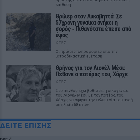
επίθεση
Θρίλερ στον Λυκαβηττό: Σε
57χρονη γυναίκα ανήκει η
σορός ‑ Πιθανότατα έπεσε από
ύψος
ΧΤΕΣ
Οι πρώτες πληροφορίες από την
ιατροδικαστική εξέταση
Θρήνος για τον Λιονέλ Μέσι:
Πέθανε ο πατέρας του, Χόρχε
ΧΤΕΣ
Στο πένθος έχει βυθιστεί η οικογένεια
του Λιονέλ Μέσι, με τον πατέρα του,
Χόρχε, να αφήνει την τελευταία του πνοή
σε ηλικία 68 ετών.
ΔΕΙΤΕ ΕΠΙΣΗΣ
par: 4