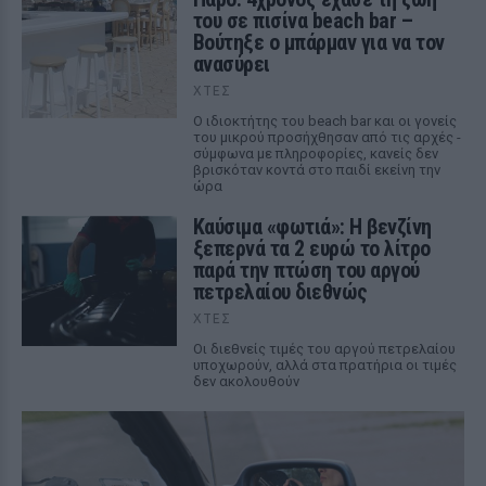
του σε πισίνα beach bar –
Βούτηξε ο μπάρμαν για να τον
ανασύρει
ΧΤΕΣ
Ο ιδιοκτήτης του beach bar και οι γονείς
του μικρού προσήχθησαν από τις αρχές -
σύμφωνα με πληροφορίες, κανείς δεν
βρισκόταν κοντά στο παιδί εκείνη την
ώρα
Καύσιμα «φωτιά»: Η βενζίνη
ξεπερνά τα 2 ευρώ το λίτρο
παρά την πτώση του αργού
πετρελαίου διεθνώς
ΧΤΕΣ
Οι διεθνείς τιμές του αργού πετρελαίου
υποχωρούν, αλλά στα πρατήρια οι τιμές
δεν ακολουθούν