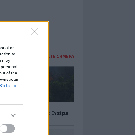
sonal or
ection to
ΔΙΑΒΑΣΤΕ ΣΗΜΕΡΑ
ou may
 personal
out of the
 downstream
B’s List of
Σ
στην Κρήνη Φαρσάλων: Εναέρια
αι SMS από το 112