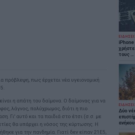
ΕΙΔΗΣΕΙ
iPhone 
χρήστε
τους ..
ια πρόβλεψη, πως έρχεται νέα υγειονομική
5.
είναι η απάτη του δαίμονα. Ο δαίμονας για να
ΕΙΔΗΣΕΙ
φος, λάγνος, πολύχρωμος, διότι η πιο
Δύο νέ
η. Γι' αυτό και τα παιδιά στο έτσι (σ.σ. με
επιστή
ανήκου
ετίες θα υπάρχει η νόσος της κύρτωσης. Η
θηκε για την πανδημία. Γιατί δεν είπαν 21Ε5,