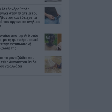
ν Αλεξανδρούπολη:
βγήκε στην πλατεία του
Αβαντας και έδειχνε τα
κά του όργανα σε ανηλίκα
α
υναίκα από την Αιθιοπία
ral με τη φυσική ομορφιά
ίτε την εντυπωσιακή
ρφωσή της
ναι το μόνο ζώδιο που
α τέλη Αυγούστου θα δει
του να αλλάζει