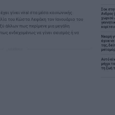
Σοκ στη
έχει γίνει viral στα μέσα κοινωνικής
Ανδρας 
χωριού 
ιλία του Κώστα Λεφάκη τον Ιανουάριο του
γεννητι
αξύ άλλων πως περίμενε μια μεγάλη
κορίτσι
πως ενδεχομένως να γίνει σεισμός ή να
Νεαρή γ
έγινε vi
της, δε
ΔΙΑΦΗΜΙΣΗ
μεταμό
Αυτό εί
μέχρι τ
τη ζωή 