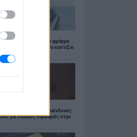
Σ
ώρα έχτισε τσιμεντένιο φράγμα
. για τα τσουνάμι - Πόσο κοστίζει
τί διχάζει
Σ
Ποιες είναι οι 6 πιο επικίνδυνες
δες για δασικές πυρκαγιές στην