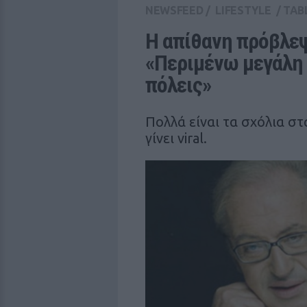
NEWSFEED
/
LIFESTYLE
/
TAB
H απίθανη πρόβλεψ
«Περιμένω μεγάλη 
πόλεις»
Πολλά είναι τα σχόλια στα
γίνει viral.