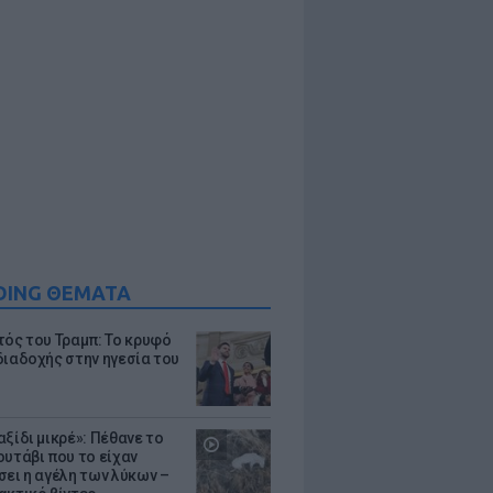
DING ΘΕΜΑΤΑ
τός του Τραμπ: Το κρυφό
διαδοχής στην ηγεσία του
ξίδι μικρέ»: Πέθανε το
ουτάβι που το είχαν
σει η αγέλη των λύκων –