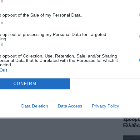
In
άμε. Διότι ταρακουνιούνται διάφορα σημεία,
o opt-out of the Sale of my Personal Data.
ς συνελεύσεις και ατελείωτες κουβέντες,
In
 σκοταδισμό».
to opt-out of processing my Personal Data for Targeted
ΕΙΔΗΣΕΙ
ηκε εναντίον της τηλεόρασης και του
ing.
Ποια χ
In
του δαίμονα» και πως τα παιδιά θα έχουν
400 χλμ
ην οποία «συνδέει» με την «υποδούλωση»,
και για
o opt-out of Collection, Use, Retention, Sale, and/or Sharing
ersonal Data that Is Unrelated with the Purposes for which it
ι το πως ονόμασαν τον κορονοϊό.
lected.
Out
ΔΙΑΦΗΜΙΣΗ
CONFIRM
Data Deletion
Data Access
Privacy Policy
ΕΙΔΗΣΕΙ
Meteo: 
εβδομά
Ελλάδα