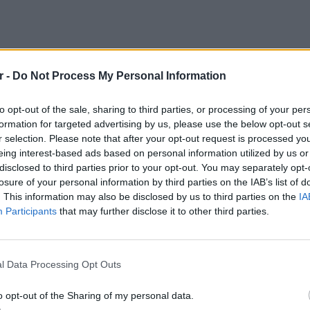
r -
Do Not Process My Personal Information
to opt-out of the sale, sharing to third parties, or processing of your per
formation for targeted advertising by us, please use the below opt-out s
r selection. Please note that after your opt-out request is processed y
α λόγια του μάλλον περισσότερο για σεισμό
eing interest-based ads based on personal information utilized by us or
disclosed to third parties prior to your opt-out. You may separately opt-
ους σεισμολόγους και μίλησε και για
losure of your personal information by third parties on the IAB’s list of
. This information may also be disclosed by us to third parties on the
IA
Participants
that may further disclose it to other third parties.
στην Θεσσαλονίκη, στην εκδήλωση «50 χρόνια
νια Εναλλακτική Παιδεία - Αστροπαιδεία»,
ΕΙΔΗΣΕΙ
τη νέα χρονιά (σ.σ. 2023) τονίζοντας μεταξύ
Φωτιά 
l Data Processing Opt Outs
νω, είναι μια μεγάλη καταστροφή. Δεν
μέσα κ
σμός; Να πνιγούν δυο πόλεις από νερό; Μια
o opt-out of the Sharing of my personal data.
 φέρει ένα καινούριο μνημόνιο, μέχρι τον