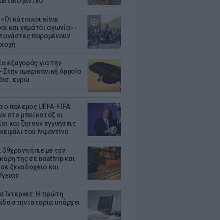
ακτικό βίντεο
«Οι κάτοικοι είναι
οι και γεμάτοι αγωνία» -
ετανάστες παραμένουν
ριοχή
α εξαγοράς για την
- Στην αμερικανική Appolo
 δισ. ευρώ
α ο πόλεμος UEFA-FIFA:
υν στο μποϊκοτάζ οι
οι και ζητούν εγγυήσεις
. κεφάλι του Ινφαντίνο
 39χρονη ήπιε με την
κόρη της σε boat trip και
σε ξενοδοχείο και
Υγείας
ια Ίντερνετ: Η πρώτη
ίδα στην ιστορία υπάρχει