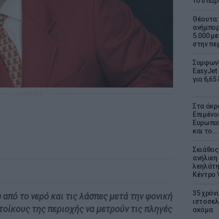
Το σπαρ
Θέουτα: 
ανήμπορ
5.000 μ
στην πε
Συμφωνί
EasyJet 
για 6,65
ΔΙΑΦΗΜΙΣΗ
Στα άκρ
Επιμένο
Ευρωπαί
και το..
Σκιάθος:
ανήλικη 
λεηλάτη
Κέντρο 
35 χρόν
από το νερό και τις λάσπες μετά την φονική
ιστοσελ
τοίκους της περιοχής να μετρούν τις πληγές
ακόμα