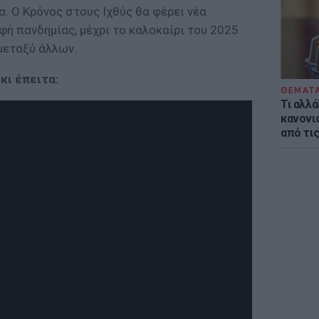
α. Ο Κρόνος στους Ιχθύς θα φέρει νέα
ρφή πανδημίας, μέχρι το καλοκαίρι του 2025
μεταξύ άλλων.
κι έπειτα:
ΘΕΜΑΤ
Τι αλλά
κανονισ
από τι