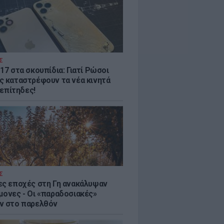
Σ
17 στα σκουπίδια: Γιατί Ρώσοι
ς καταστρέφουν τα νέα κινητά
. επίτηδες!
Σ
ες εποχές στη Γη ανακάλυψαν
μονες - Oι «παραδοσιακές»
ν στο παρελθόν