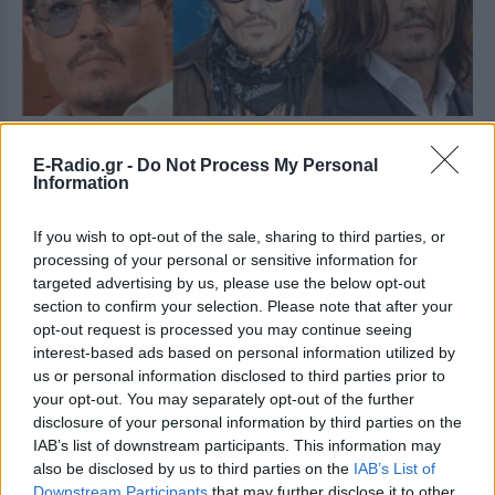
Η ταινία στην οποία ο Johnny Depp κόντεψε να
E-Radio.gr -
Do Not Process My Personal
ποδοπατηθεί και να πεθάνει από ένα άλογο
Information
Τα πιο επικίνδυνα γυρίσματα ταινίας για τον διάσημο
σταρ
If you wish to opt-out of the sale, sharing to third parties, or
ΠΡΙΝ 150 ΕΒΔΟΜΆΔΕΣ
processing of your personal or sensitive information for
targeted advertising by us, please use the below opt-out
section to confirm your selection. Please note that after your
opt-out request is processed you may continue seeing
interest-based ads based on personal information utilized by
us or personal information disclosed to third parties prior to
your opt-out. You may separately opt-out of the further
disclosure of your personal information by third parties on the
IAB’s list of downstream participants. This information may
also be disclosed by us to third parties on the
IAB’s List of
TV ΣΕΙΡΈΣ
Downstream Participants
that may further disclose it to other