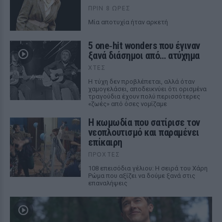
ΠΡΙΝ 8 ΏΡΕΣ
Μία αποτυχία ήταν αρκετή
5 one‑hit wonders που έγιναν
ξανά διάσημοι από… ατύχημα
ΧΤΕΣ
Η τύχη δεν προβλέπεται, αλλά όταν
χαμογελάσει, αποδεικνύει ότι ορισμένα
τραγούδια έχουν πολύ περισσότερες
«ζωές» από όσες νομίζαμε
Η κωμωδία που σατίρισε τον
νεοπλουτισμό και παραμένει
επίκαιρη
ΠΡΟΧΤΈΣ
108 επεισόδια γέλιου: Η σειρά του Χάρη
Ρώμα που αξίζει να δούμε ξανά στις
επαναλήψεις