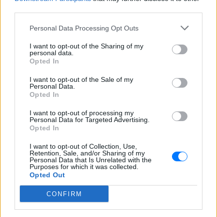
third parties.
Η σειρά που περιμέναμε δυο χρόνια
επέστρεψε με την τελευταία σεζόν της
Personal Data Processing Opt Outs
Ελπίζουμε να μας χαρίσει ένα όμορφο φινάλε αντάξιο
της αναμονής
I want to opt-out of the Sharing of my
ΠΡΙΝ 150 ΕΒΔΟΜΆΔΕΣ
personal data.
Opted In
I want to opt-out of the Sale of my
Personal Data.
Opted In
I want to opt-out of processing my
Personal Data for Targeted Advertising.
Opted In
I want to opt-out of Collection, Use,
Retention, Sale, and/or Sharing of my
Personal Data that Is Unrelated with the
Purposes for which it was collected.
Opted Out
I Wanna Dance with Somebody: Η πιο ωραία
βιογραφική ταινία των τελευταίων ετών
CONFIRM
Η ταινία για την Γουίτνεϊ Χιούστον είναι μια όαση
ανάμεσα στις ταινίες για μουσική
ΠΡΙΝ 150 ΕΒΔΟΜΆΔΕΣ