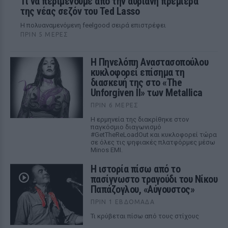
Τι να περιμένουμε από την αυριανή πρεμιέρα
της νέας σεζόν του Ted Lasso
Η πολυαναμενόμενη feelgood σειρά επιστρέφει
ΠΡΙΝ 5 ΜΈΡΕΣ
Η Πηνελόπη Αναστασοπούλου
κυκλοφορεί επίσημα τη
διασκευή της στο «The
Unforgiven II» των Metallica
ΠΡΙΝ 6 ΜΈΡΕΣ
Η ερμηνεία της διακρίθηκε στον
παγκόσμιο διαγωνισμό
#GetTheReLoadOut και κυκλοφορεί τώρα
σε όλες τις ψηφιακές πλατφόρμες μέσω
Minos EMI.
Η ιστορία πίσω από το
πασίγνωστο τραγούδι του Νίκου
Παπάζογλου, «Αύγουστος»
ΠΡΙΝ 1 ΕΒΔΟΜΆΔΑ
Τι κρύβεται πίσω από τους στίχους