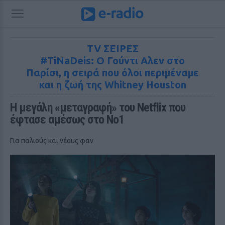
TV ΣΕΙΡΕΣ
#TiNaDeis: Ο Γούντι Αλεν στο
Παρίσι, η σειρά που όλοι περιμέναμε
και η ζωή της Whitney Houston
Η μεγάλη «μεταγραφή» του Netflix που 
έφτασε αμέσως στο No1
Για παλιούς και νέους φαν