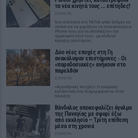
τα νέα κινητά τους ... επίτηδες!
ΣΉΜΕΡΑ
Ένα viral trend στο TikTok ωθεί άνδρες να
σπάνε και να χαράζουν τα ολοκαίνουργια
iPhone τους για να αποδείξουν την
αρρενωπότητά τους - με κίνδυνο
έκρηξης μπαταρίας.
Δύο νέες εποχές στη Γη
ανακάλυψαν επιστήμονες ‑ Oι
«παραδοσιακές» ανήκουν στο
παρελθόν
ΣΉΜΕΡΑ
«Αρρυθμικές εποχές»: Η ανώμαλη
κατάσταση που διαμορφώνεται στον
πλανήτη
Βάνδαλος αποκεφαλίζει άγαλμα
της Παναγίας με σφυρί έξω
από εκκλησία – Τρίτη επίθεση
μέσα στη χρονιά
ΣΉΜΕΡΑ