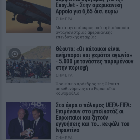
EasyJet ‑ Στην αμερικανική
Appolo για 6,65 δισ. ευρώ
ΣΉΜΕΡΑ
Μετά την απόσυρση από τη διαδικασία
ανταγωνίστριας αμερικανικής
επενδυτικής εταιρίας
Θέουτα: «Οι κάτοικοι είναι
ανήμποροι και γεμάτοι αγωνία»
‑ 5.000 μετανάστες παραμένουν
στην περιοχή
ΣΉΜΕΡΑ
Όσα είπε ο πρόεδρος της Θέουτα
απευθυνόμενος στο Ευρωπαϊκό
Κοινοβούλιο
Στα άκρα ο πόλεμος UEFA‑FIFA:
Επιμένουν στο μποϊκοτάζ οι
Ευρωπαίοι και ζητούν
εγγυήσεις και το... κεφάλι του
Ινφαντίνο
ΣΉΜΕΡΑ