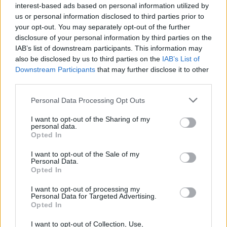
interest-based ads based on personal information utilized by
δεν επενέβη
us or personal information disclosed to third parties prior to
ΣΉΜΕΡΑ
your opt-out. You may separately opt-out of the further
«Κρατάμε την επιστημονική απόσταση,
disclosure of your personal information by third parties on the
δεν είναι δυνατόν να πάω να επέμβω,
IAB’s list of downstream participants. This information may
ούτε γίνεται να στείλω κάποιον
κτηνίατρο σε ένα μέρος όπου υπάρχει
also be disclosed by us to third parties on the
IAB’s List of
αγέλη με λύκους, είναι επικίνδυνο» λέει
Downstream Participants
that may further disclose it to other
στο protothema.gr ο διδάκτορας
third parties.
ζωολογίας του ΑΠΘ, Θεόδωρος Κομηνός
- Έχουν πεθάνει και έξι λυκόπουλα
Personal Data Processing Opt Outs
Για πάντα στη Ρεάλ Μαδρίτης ο
Βινίσιους: Υπογράφει νέο
I want to opt-out of the Sharing of my
εξαετές συμβόλαιο ο
personal data.
Opted In
Βραζιλιάνος
ΣΉΜΕΡΑ
I want to opt-out of the Sale of my
Personal Data.
Σύμφωνα με τον Φαμπρίτσιο Ρομάνο ο
Opted In
Βραζιλιάνος είναι έτοιμος να αποδεχτεί
την πρόταση της Ρεάλ
I want to opt-out of processing my
Personal Data for Targeted Advertising.
Meta έξυπνα γυαλιά: Γιατί
Opted In
εστιατόρια, παμπ και θέατρα
στη Βρετανία τα απαγορεύουν
I want to opt-out of Collection, Use,