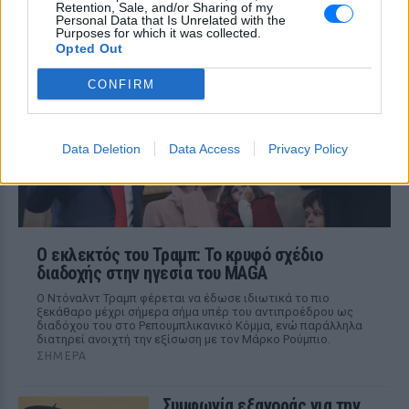
Retention, Sale, and/or Sharing of my
ΣΉΜΕΡΑ
Personal Data that Is Unrelated with the
Purposes for which it was collected.
Από τον εστιάτορα Τζέρεμι Κινγκ ως την
αλυσίδα Wetherspoons και τον όμιλο ATG
Opted Out
Theatres, ολοένα περισσότεροι χώροι
εστίασης και ψυχαγωγίας κλείνουν την
CONFIRM
πόρτα στα Ray-Ban Meta glasses.
Data Deletion
Data Access
Privacy Policy
Ο εκλεκτός του Τραμπ: Το κρυφό σχέδιο
διαδοχής στην ηγεσία του MAGA
Ο Ντόναλντ Τραμπ φέρεται να έδωσε ιδιωτικά το πιο
ξεκάθαρο μέχρι σήμερα σήμα υπέρ του αντιπροέδρου ως
διαδόχου του στο Ρεπουμπλικανικό Κόμμα, ενώ παράλληλα
διατηρεί ανοιχτή την εξίσωση με τον Μάρκο Ρούμπιο.
ΣΉΜΕΡΑ
Συμφωνία εξαγοράς για την