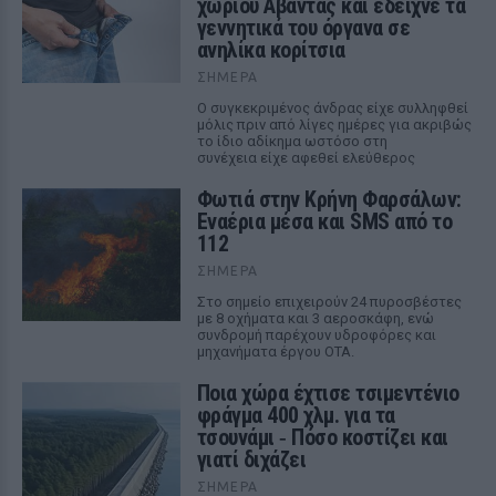
χωριού Αβαντας και έδειχνε τα
γεννητικά του όργανα σε
ανηλίκα κορίτσια
ΣΉΜΕΡΑ
Ο συγκεκριμένος άνδρας είχε συλληφθεί
μόλις πριν από λίγες ημέρες για ακριβώς
το ίδιο αδίκημα ωστόσο στη
συνέχεια είχε αφεθεί ελεύθερος
Φωτιά στην Κρήνη Φαρσάλων:
Εναέρια μέσα και SMS από το
112
ΣΉΜΕΡΑ
Στο σημείο επιχειρούν 24 πυροσβέστες
με 8 οχήματα και 3 αεροσκάφη, ενώ
συνδρομή παρέχουν υδροφόρες και
μηχανήματα έργου ΟΤΑ.
Ποια χώρα έχτισε τσιμεντένιο
φράγμα 400 χλμ. για τα
τσουνάμι ‑ Πόσο κοστίζει και
γιατί διχάζει
ΣΉΜΕΡΑ