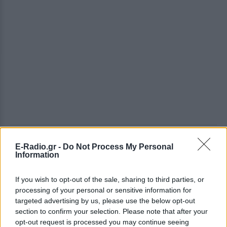
ΔΕΙΤΕ ΕΠΙΣΗΣ
E-Radio.gr -
Do Not Process My Personal
Information
ΣΤΗΝ ΙΔΙΑ ΚΑΤΗΓΟΡΙΑ
If you wish to opt-out of the sale, sharing to third parties, or
processing of your personal or sensitive information for
Γιατί δεν έσωσα το κουτάβι: Ο
targeted advertising by us, please use the below opt-out
ερευνητής που κατέγραφε τη
section to confirm your selection. Please note that after your
συμβίωση του μικρού σκυλιού
opt-out request is processed you may continue seeing
με αγέλη λύκων εξηγεί γιατί