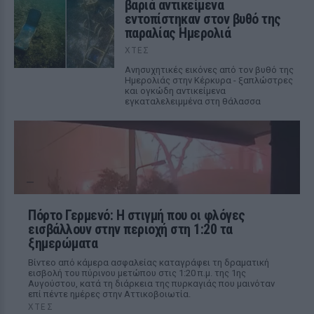
βαριά αντικείμενα
εντοπίστηκαν στον βυθό της
παραλίας Ημερολιά
ΧΤΕΣ
Ανησυχητικές εικόνες από τον βυθό της
Ημερολιάς στην Κέρκυρα - ξαπλώστρες
και ογκώδη αντικείμενα
εγκαταλελειμμένα στη θάλασσα
Πόρτο Γερμενό: Η στιγμή που οι φλόγες
εισβάλλουν στην περιοχή στη 1:20 τα
ξημερώματα
Βίντεο από κάμερα ασφαλείας καταγράφει τη δραματική
εισβολή του πύρινου μετώπου στις 1:20 π.μ. της 1ης
Αυγούστου, κατά τη διάρκεια της πυρκαγιάς που μαινόταν
επί πέντε ημέρες στην Αττικοβοιωτία.
ΧΤΕΣ