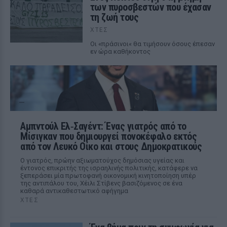
των πυροσβεστών που έχασαν
τη ζωή τους
ΧΤΕΣ
Οι «πράσινοι« θα τιμήσουν όσους έπεσαν
εν ώρα καθήκοντος
Αμπντούλ Ελ‑Σαγέντ: Ένας γιατρός από το
Μίσιγκαν που δημιουργεί πονοκέφαλο εκτός
από τον Λευκό Οίκο και στους Δημοκρατικούς
Ο γιατρός, πρώην αξιωματούχος δημόσιας υγείας και
έντονος επικριτής της ισραηλινής πολιτικής, κατάφερε να
ξεπεράσει μία πρωτοφανή οικονομική κινητοποίηση υπέρ
της αντιπάλου του, Χέιλι Στίβενς βασιζόμενος σε ένα
καθαρά αντικαθεστωτικό αφήγημα
ΧΤΕΣ