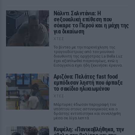
Νάλντι Σαλντάνια: Η
σeξουαλική επίθεση που
σόκαρε το Περού και η μάχη της
για δικαίωση
ΧΤΕΣ
Το βίντεο με την παρενόχληση της
τραγουδίστριας από τον μουσικό
διευθυντή της ορχήστρας La Bella Luz
έχει εξαπλωθεί παγκοσμίως, ενώ η
Εισαγγελία έχει ήδη ξεκινήσει έρευνα.
Αριζόνα: Πελάτες fast food
εμπόδισαν ληστή που άρπαξε
το σακίδιο ηλικιωμένου
ΧΤΕΣ
Μάρτυρες έδωσαν περιγραφή του
υπόπτου στους αστυνομικούς και ο
δράστης εντοπίστηκε και συνελήφθη
μέσα σε λίγα λεπτά
Κυψέλη: «Πανικοβλήθηκα, την