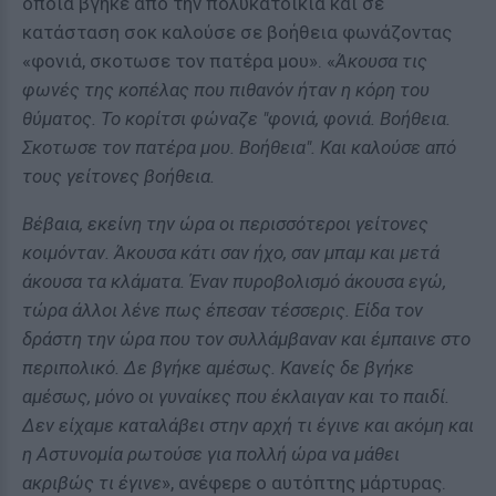
οποία βγήκε από την πολυκατοικία και σε
κατάσταση σοκ καλούσε σε βοήθεια φωνάζοντας
«φονιά, σκoτωσε τον πατέρα μου». «
Άκουσα τις
φωνές της κοπέλας που πιθανόν ήταν η κόρη του
θύματος. Το κορίτσι φώναζε "φονιά, φονιά. Βοήθεια.
Σκoτωσε τον πατέρα μου. Βοήθεια". Και καλούσε από
τους γείτονες βοήθεια.
Βέβαια, εκείνη την ώρα οι περισσότεροι γείτονες
κοιμόνταν. Άκουσα κάτι σαν ήχο, σαν μπαμ και μετά
άκουσα τα κλάματα. Έναν πυροβολισμό άκουσα εγώ,
τώρα άλλοι λένε πως έπεσαν τέσσερις. Είδα τον
δράστη την ώρα που τον συλλάμβαναν και έμπαινε στο
περιπολικό. Δε βγήκε αμέσως. Κανείς δε βγήκε
αμέσως, μόνο οι γυναίκες που έκλαιγαν και το παιδί.
Δεν είχαμε καταλάβει στην αρχή τι έγινε και ακόμη και
η Αστυνομία ρωτούσε για πολλή ώρα να μάθει
ακριβώς τι έγινε
», ανέφερε ο αυτόπτης μάρτυρας.