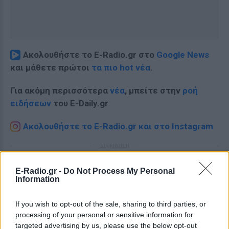
Ακολουθήστε το E-Radio.gr στο
Google News
και μάθετε πρώτοι
τα πιο hot νέα
.
Για ακόμη περισσότερα
νέα
, μπείτε στην
ροή
ειδήσεων
του E-Daily.gr
Ακολουθήστε το E-Radio.gr και στο Instagram
ΔΙΑΦΗΜΙΣΗ
E-Radio.gr -
Do Not Process My Personal
Information
If you wish to opt-out of the sale, sharing to third parties, or
processing of your personal or sensitive information for
targeted advertising by us, please use the below opt-out