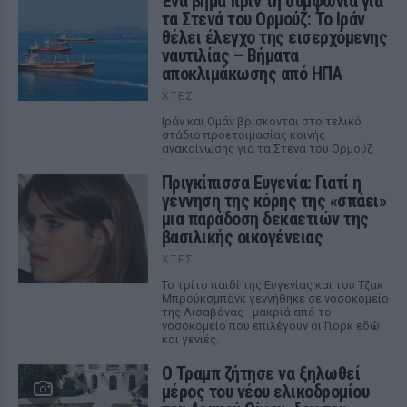
Ένα βήμα πριν τη συμφωνία για
τα Στενά του Ορμούζ: Το Ιράν
θέλει έλεγχο της εισερχόμενης
ναυτιλίας – Βήματα
αποκλιμάκωσης από ΗΠΑ
ΧΤΕΣ
Ιράν και Ομάν βρίσκονται στο τελικό
στάδιο προετοιμασίας κοινής
ανακοίνωσης για τα Στενά του Ορμούζ
Πριγκίπισσα Ευγενία: Γιατί η
γέννηση της κόρης της «σπάει»
μια παράδοση δεκαετιών της
βασιλικής οικογένειας
ΧΤΕΣ
Το τρίτο παιδί της Ευγενίας και του Τζακ
Μπρούκσμπανκ γεννήθηκε σε νοσοκομείο
της Λισαβόνας - μακριά από το
νοσοκομείο που επιλέγουν οι Γιορκ εδώ
και γενιές.
Ο Τραμπ ζήτησε να ξηλωθεί
μέρος του νέου ελικοδρομίου