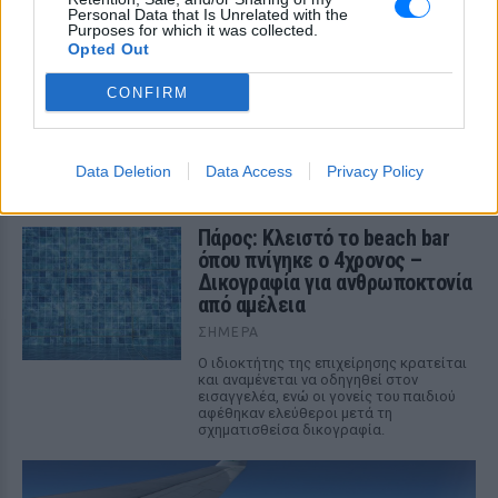
Ασθενής χτύπησε νοσηλεύτρια
Personal Data that Is Unrelated with the
σε πόρτες ‑ Τι καταγγέλλει η
Purposes for which it was collected.
Opted Out
ΠΟΕΔΗΝ για τους φύλακες
ΣΉΜΕΡΑ
CONFIRM
Το περιστατικό βίας στα Επείγοντα
σημειώθηκε τα ξημερώματα του
Σαββάτου - ο πρόεδρος της ΠΟΕΔΗΝ
Μιχάλης Γιαννάκος ζητά ουσιαστικά
Data Deletion
Data Access
Privacy Policy
μέτρα προστασίας για το νοσηλευτικό
προσωπικό
Πάρος: Κλειστό το beach bar
όπου πνίγηκε ο 4χρονος –
Δικογραφία για ανθρωποκτονία
από αμέλεια
ΣΉΜΕΡΑ
Ο ιδιοκτήτης της επιχείρησης κρατείται
και αναμένεται να οδηγηθεί στον
εισαγγελέα, ενώ οι γονείς του παιδιού
αφέθηκαν ελεύθεροι μετά τη
σχηματισθείσα δικογραφία.