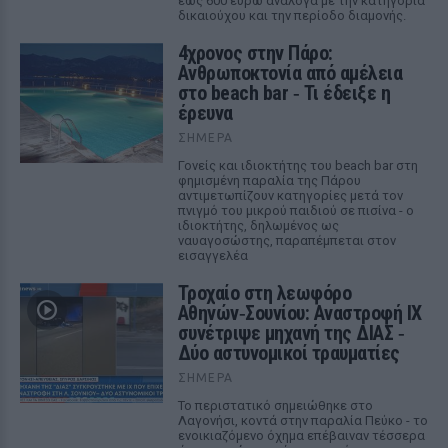
έως 600 ευρώ ανάλογα με την κατηγορία
δικαιούχου και την περίοδο διαμονής.
4χρονος στην Πάρο:
Ανθρωποκτονία από αμέλεια
στο beach bar ‑ Τι έδειξε η
έρευνα
ΣΉΜΕΡΑ
Γονείς και ιδιοκτήτης του beach bar στη
φημισμένη παραλία της Πάρου
αντιμετωπίζουν κατηγορίες μετά τον
πνιγμό του μικρού παιδιού σε πισίνα - ο
ιδιοκτήτης, δηλωμένος ως
ναυαγοσώστης, παραπέμπεται στον
εισαγγελέα
Τροχαίο στη λεωφόρο
Αθηνών‑Σουνίου: Αναστροφή ΙΧ
συνέτριψε μηχανή της ΔΙΑΣ ‑
Δύο αστυνομικοί τραυματίες
ΣΉΜΕΡΑ
Το περιστατικό σημειώθηκε στο
Λαγονήσι, κοντά στην παραλία Πεύκο - το
ενοικιαζόμενο όχημα επέβαιναν τέσσερα