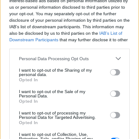
interest-based ads based on personal information utilized by
us or personal information disclosed to third parties prior to
your opt-out. You may separately opt-out of the further
disclosure of your personal information by third parties on the
IAB’s list of downstream participants. This information may
also be disclosed by us to third parties on the
IAB’s List of
Downstream Participants
that may further disclose it to other
ΔΕΙΤΕ ΕΠΙΣΗΣ
third parties.
Personal Data Processing Opt Outs
ΣΤΗΝ ΙΔΙΑ ΚΑΤΗΓΟΡΙΑ
I want to opt-out of the Sharing of my
personal data.
Επιτρέπεται να προσπεράσεις
Opted In
περιπολικό; Τι λέει ο ΚΟΚ που
οι περισσότεροι αγνοούν
I want to opt-out of the Sale of my
Personal Data.
ΣΉΜΕΡΑ
Opted In
Ο Κώδικας Οδικής Κυκλοφορίας δεν
απαγορεύει την προσπέραση οχήματος
I want to opt-out of processing my
της αστυνομίας, αλλά ισχύουν
Personal Data for Targeted Advertising.
συγκεκριμένοι κανόνες που κάθε οδηγός
Opted In
πρέπει να γνωρίζει.
I want to opt-out of Collection, Use,
Επίθεση στον Ερυθρό Σταυρό:
Retention, Sale, and/or Sharing of my