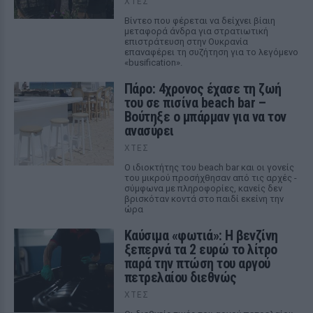
ΧΤΕΣ
Βίντεο που φέρεται να δείχνει βίαιη
μεταφορά άνδρα για στρατιωτική
επιστράτευση στην Ουκρανία
επαναφέρει τη συζήτηση για το λεγόμενο
«busification».
Πάρο: 4χρονος έχασε τη ζωή
του σε πισίνα beach bar –
Βούτηξε ο μπάρμαν για να τον
ανασύρει
ΧΤΕΣ
Ο ιδιοκτήτης του beach bar και οι γονείς
του μικρού προσήχθησαν από τις αρχές -
σύμφωνα με πληροφορίες, κανείς δεν
βρισκόταν κοντά στο παιδί εκείνη την
ώρα
Καύσιμα «φωτιά»: Η βενζίνη
ξεπερνά τα 2 ευρώ το λίτρο
παρά την πτώση του αργού
πετρελαίου διεθνώς
ΧΤΕΣ