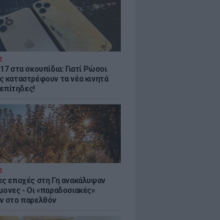
Σ
17 στα σκουπίδια: Γιατί Ρώσοι
ς καταστρέφουν τα νέα κινητά
. επίτηδες!
Σ
ες εποχές στη Γη ανακάλυψαν
μονες - Oι «παραδοσιακές»
ν στο παρελθόν