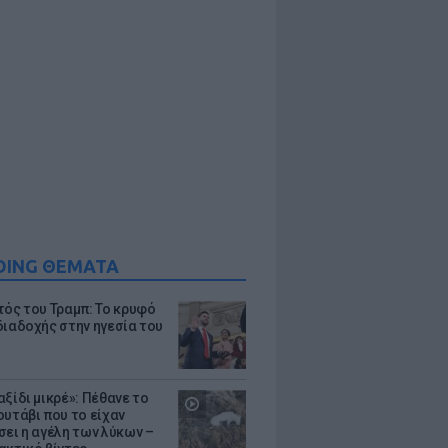
DING ΘΕΜΑΤΑ
τός του Τραμπ: Το κρυφό
διαδοχής στην ηγεσία του
ξίδι μικρέ»: Πέθανε το
ουτάβι που το είχαν
σει η αγέλη των λύκων –