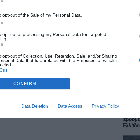
In
o opt-out of the Sale of my Personal Data.
In
to opt-out of processing my Personal Data for Targeted
ΕΙΔΗΣΕΙ
ing.
Ποια χ
In
400 χλμ
και για
o opt-out of Collection, Use, Retention, Sale, and/or Sharing
ersonal Data that Is Unrelated with the Purposes for which it
lected.
ΔΙΑΦΗΜΙΣΗ
Out
CONFIRM
Data Deletion
Data Access
Privacy Policy
ΕΙΔΗΣΕΙ
Meteo: 
εβδομά
Ελλάδα