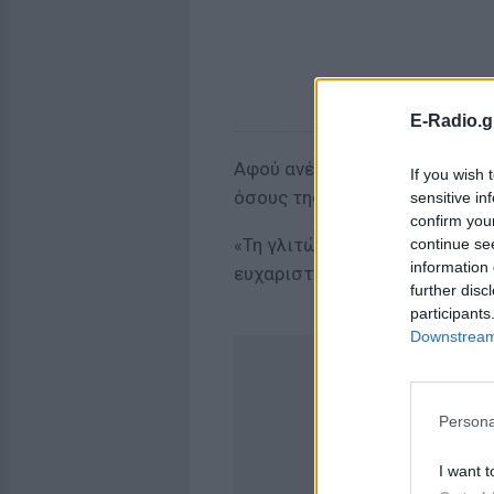
E-Radio.g
Αφού ανέβασε το story, επανή
If you wish 
όσους της υπενθύμισαν να πάε
sensitive in
confirm you
«Τη γλιτώσαμε τη φυλακούλα κ
continue se
information 
ευχαριστώ που μου το θυμίσα
further disc
participants
Downstream 
Persona
I want t