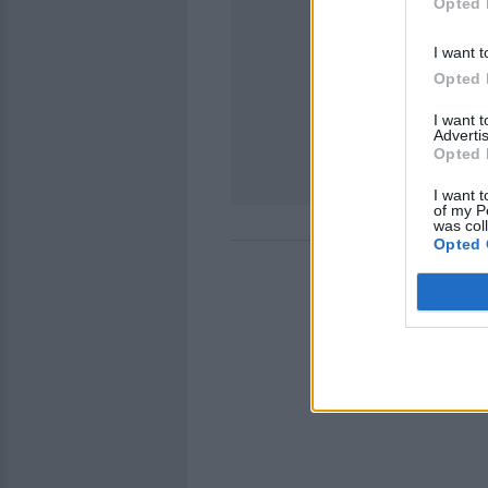
Opted 
I want t
Opted 
I want 
Advertis
Opted 
I want t
of my P
was col
Opted 