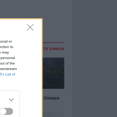
sonal or
ection to
ΔΙΑΒΑΣΤΕ ΣΗΜΕΡΑ
ou may
 personal
out of the
 downstream
B’s List of
Σ
στην Κρήνη Φαρσάλων: Εναέρια
αι SMS από το 112