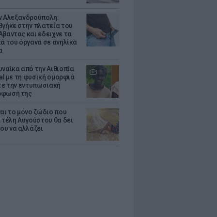
ν Αλεξανδρούπολη:
βγήκε στην πλατεία του
Αβαντας και έδειχνε τα
κά του όργανα σε ανηλίκα
α
υναίκα από την Αιθιοπία
ral με τη φυσική ομορφιά
ίτε την εντυπωσιακή
ρφωσή της
ναι το μόνο ζώδιο που
α τέλη Αυγούστου θα δει
του να αλλάζει