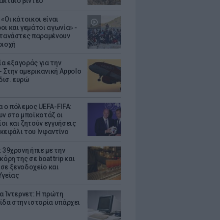
ακτικό βίντεο
«Οι κάτοικοι είναι
οι και γεμάτοι αγωνία» -
ετανάστες παραμένουν
ριοχή
α εξαγοράς για την
- Στην αμερικανική Appolo
 δισ. ευρώ
α ο πόλεμος UEFA-FIFA:
υν στο μποϊκοτάζ οι
οι και ζητούν εγγυήσεις
. κεφάλι του Ινφαντίνο
 39χρονη ήπιε με την
κόρη της σε boat trip και
σε ξενοδοχείο και
Υγείας
ια Ίντερνετ: Η πρώτη
ίδα στην ιστορία υπάρχει