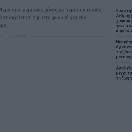
ερη πριν μερικούς μήνες με περιοριστικούς
Σοκ στη
Ανδρας 
 την κράτησή της στη φυλακή για την
χωριού 
ρα.
γεννητι
κορίτσι
ΔΙΑΦΗΜΙΣΗ
Νεαρή γ
έγινε vi
της, δε
μεταμό
Αυτό εί
μέχρι τ
τη ζωή 