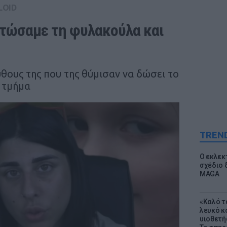
LOID
ιτώσαμε τη φυλακούλα και 
θους της που της θύμισαν να δώσει το
 τμήμα
TREN
Ο εκλεκ
σχέδιο 
MAGA
«Καλό τα
λευκό κ
υιοθετή