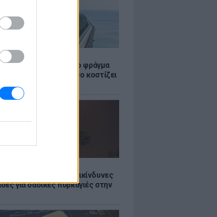
Σ
ώρα έχτισε τσιμεντένιο φράγμα
. για τα τσουνάμι - Πόσο κοστίζει
τί διχάζει
Σ
Ποιες είναι οι 6 πιο επικίνδυνες
δες για δασικές πυρκαγιές στην