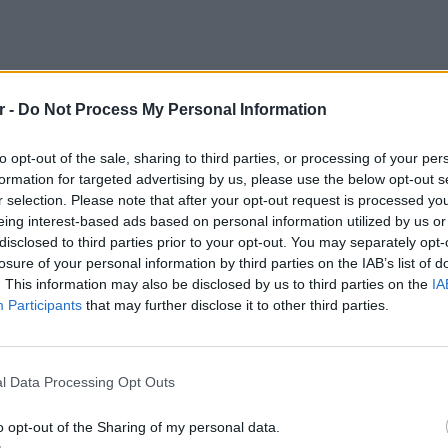
r -
Do Not Process My Personal Information
λθε με ένα ακόμη, στο οποίο ευχαριστεί
to opt-out of the sale, sharing to third parties, or processing of your per
ι στο τμήμα.
formation for targeted advertising by us, please use the below opt-out s
r selection. Please note that after your opt-out request is processed y
αι αυτόν τον μήνα. Έδωσα "παρών", σας
eing interest-based ads based on personal information utilized by us or
disclosed to third parties prior to your opt-out. You may separately opt-
τε» γράφει στην ανάρτησή της.
losure of your personal information by third parties on the IAB’s list of
. This information may also be disclosed by us to third parties on the
IA
Participants
that may further disclose it to other third parties.
ΕΙΔΗΣΕΙ
Φωτιά 
l Data Processing Opt Outs
μέσα κ
o opt-out of the Sharing of my personal data.