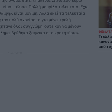
 της όνομα, είπε: «Παλεύω. Δίνω 200 ευρώ
είμαι τέλεια. Πολλή μαυρίλα τελευταία. Έχω
ιψη», είναι μόνιμη. Αλλά εκεί τα τελευταία
ήταν πολύ αχρείαστα για μένα, τρελή
ζητάνε όλοι συγγνώμη, ούτε καν να μένουν
ΘΕΜΑΤ
λημα, βρέθηκα ξαφνικά στα κρατητήρια».
Τι αλλά
κανονισ
από τι
ΔΙΑΦΗΜΙΣΗ