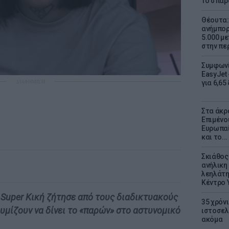
Το σπαρ
Θέουτα: 
ανήμπορ
5.000 μ
στην πε
Συμφωνί
EasyJet 
ΔΙΑΦΗΜΙΣΗ
για 6,65
Στα άκρ
Επιμένο
Ευρωπαί
και το..
Σκιάθος:
ανήλικη 
λεηλάτη
Κέντρο 
η Super Κική ζήτησε από τους διαδικτυακούς
35 χρόν
υμίζουν να δίνει το «παρών» στο αστυνομικό
ιστοσελ
ακόμα