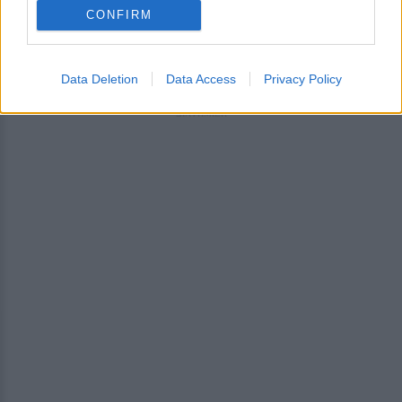
Εσύ μπήκες στο E-Daily.gr; Τα νέα της ημέρας
CONFIRM
και ότι σου κάνει κλικ!
Ακολουθήστε το E-Radio.gr και στο Instagram
Data Deletion
Data Access
Privacy Policy
ΔΙΑΦΗΜΙΣΗ