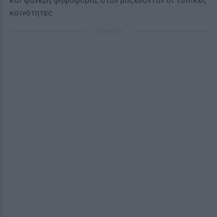
και φανερή ψηφοφορία, όταν μαζεύονταν οι τοπικές
κοινότητες.
ΔΙΑΦΗΜΙΣΗ