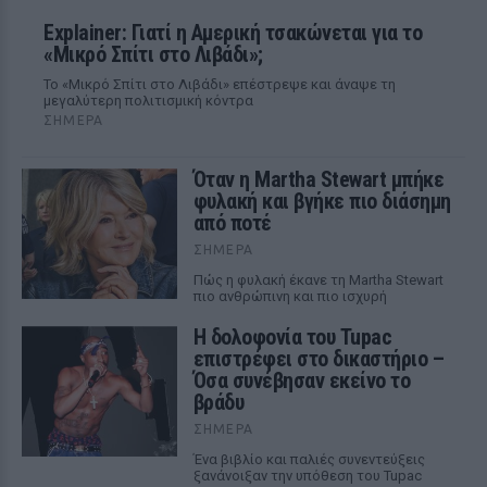
Explainer: Γιατί η Αμερική τσακώνεται για το
«Μικρό Σπίτι στο Λιβάδι»;
Το «Μικρό Σπίτι στο Λιβάδι» επέστρεψε και άναψε τη
μεγαλύτερη πολιτισμική κόντρα
ΣΉΜΕΡΑ
Όταν η Martha Stewart μπήκε
φυλακή και βγήκε πιο διάσημη
από ποτέ
ΣΉΜΕΡΑ
Πώς η φυλακή έκανε τη Martha Stewart
πιο ανθρώπινη και πιο ισχυρή
Η δολοφονία του Tupac
επιστρέφει στο δικαστήριο –
Όσα συνέβησαν εκείνο το
βράδυ
ΣΉΜΕΡΑ
Ένα βιβλίο και παλιές συνεντεύξεις
ξανάνοιξαν την υπόθεση του Tupac