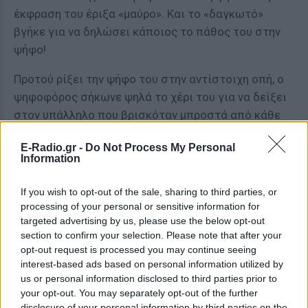
έκφραση του έριξα «μαύρο». Και το «δαγκωτό»
βγήκε για να δηλώσει κάποιος το πάθος του στην
ψήφο!
Προτού ρίξει την ψήφο του στην αντίστοιχη οπή, ο
ψηφοφόρος σήκωνε ψηλά το χέρι του για να δείξει
στον υπάλληλο που βρισκόταν μπροστά από κάθε
κάλπη ότι κρατά μονάχα ένα σφαιρίδιο, ενώ για να
E-Radio.gr -
Do Not Process My Personal
μην ακούγεται σε ποια μεριά της κάλπης έπεφτε το
Information
μεταλλικό αντικείμενο, εσωτερικά η κάλπη ήταν
καλυμμένη με ύφασμα. Και πώς γίνονταν τα κόλπα
If you wish to opt-out of the sale, sharing to third parties, or
της νοθείας; Απλώς έριχναν κατά λάθος την κάλπη
processing of your personal or sensitive information for
targeted advertising by us, please use the below opt-out
στο πάτωμα... πριν από την καταμέτρηση, για να
section to confirm your selection. Please note that after your
αναμειχθούν τα σφαιρίδια.
opt-out request is processed you may continue seeing
interest-based ads based on personal information utilized by
ΔΙΑΦΗΜΙΣΗ
us or personal information disclosed to third parties prior to
your opt-out. You may separately opt-out of the further
disclosure of your personal information by third parties on the