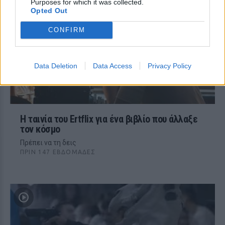
Purposes for which it was collected.
Opted Out
CONFIRM
Data Deletion
Data Access
Privacy Policy
Η ταινία του Ertflix για ένα βιβλίο που άλλαξε
τον κόσμο
Πρέπει να τη δεις
ΠΡΙΝ 147 ΕΒΔΟΜΆΔΕΣ