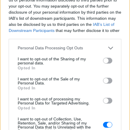
μία μέρα
your opt-out. You may separately opt-out of the further
Αν θέλεις κάτι γρήγορο και συναρπαστικό τότε πρέπει
disclosure of your personal information by third parties on the
να δεις αυτή τη σειρά
IAB’s list of downstream participants. This information may
ΠΡΙΝ 147 ΕΒΔΟΜΆΔΕΣ
also be disclosed by us to third parties on the
IAB’s List of
Downstream Participants
that may further disclose it to other
third parties.
Personal Data Processing Opt Outs
I want to opt-out of the Sharing of my
personal data.
Opted In
I want to opt-out of the Sale of my
Personal Data.
Opted In
Η 80s ταινία που θα σε βάλει σε φθινοπωρινό
I want to opt-out of processing my
κλίμα
Personal Data for Targeted Advertising.
Opted In
Μια all time classic παραγωγή που μας αρέσει να
βλέπουμε κάθε Οκτώβριο
I want to opt-out of Collection, Use,
ΠΡΙΝ 147 ΕΒΔΟΜΆΔΕΣ
Retention, Sale, and/or Sharing of my
Personal Data that Is Unrelated with the