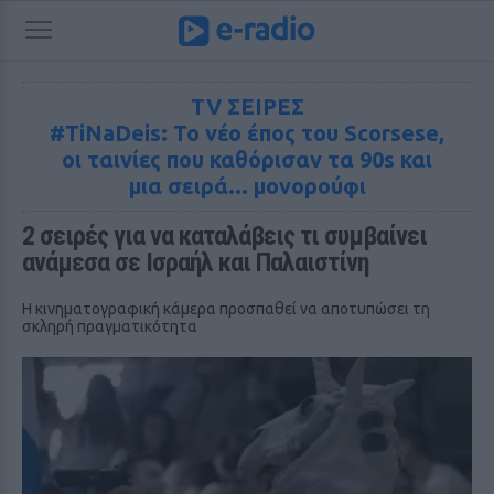
TV ΣΕΙΡΕΣ
#TiNaDeis: Το νέο έπος του Scorsese,
οι ταινίες που καθόρισαν τα 90s και
μια σειρά... μονορούφι
2 σειρές για να καταλάβεις τι συμβαίνει 
ανάμεσα σε Ισραήλ και Παλαιστίνη
Η κινηματογραφική κάμερα προσπαθεί να αποτυπώσει τη
σκληρή πραγματικότητα