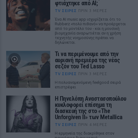
φτιάχτηκε από AI;
TV ΣΕΙΡΈΣ
ΠΡΙΝ 3 ΜΈΡΕΣ
Ένα AI music app ισχυρίζεται ότι το
Rubberz «πολύ πιθανό» να προέρχεται
από το μοντέλο του - και η μουσική
βιομηχανία αναρωτιέται αν η χρήση
τεχνητής νοημοσύνης πρέπει να
δηλώνεται.
Τι να περιμένουμε από την
αυριανή πρεμιέρα της νέας
σεζόν του Ted Lasso
TV ΣΕΙΡΈΣ
ΠΡΙΝ 3 ΜΈΡΕΣ
Η πολυαναμενόμενη feelgood σειρά
επιστρέφει
Η Πηνελόπη Αναστασοπούλου
κυκλοφορεί επίσημα τη
διασκευή της στο «The
Unforgiven II» των Metallica
TV ΣΕΙΡΈΣ
ΠΡΙΝ 4 ΜΈΡΕΣ
Η ερμηνεία της διακρίθηκε στον
παγκόσμιο διαγωνισμό