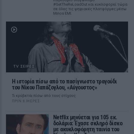
#GetTheReLoadOut και κυκλοφορεί τώρα
σε όλες τις ψηφιακές πλατφόρμες μέσω
Minos EMI.
TV ΣΕΙΡΈΣ
Η ιστορία πίσω από το πασίγνωστο τραγούδι
του Νίκου Παπάζογλου, «Αύγουστος»
Τι κρύβεται πίσω από τους στίχους
ΠΡΙΝ 6 ΜΈΡΕΣ
Netflix μηνύεται για 105 εκ.
δολάρια: Έχασε σκληρό δίσκο
με ακυκλοφόρητη ταινία του