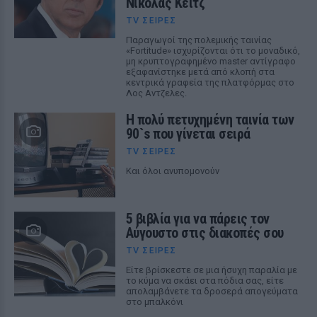
Νίκολας Κέιτζ
TV ΣΕΙΡΈΣ
Παραγωγοί της πολεμικής ταινίας
«Fortitude» ισχυρίζονται ότι το μοναδικό,
μη κρυπτογραφημένο master αντίγραφο
εξαφανίστηκε μετά από κλοπή στα
κεντρικά γραφεία της πλατφόρμας στο
Λος Αντζελες.
Η πολύ πετυχημένη ταινία των
90`s που γίνεται σειρά
TV ΣΕΙΡΈΣ
Και όλοι ανυπομονούν
5 βιβλία για να πάρεις τον
Αύγουστο στις διακοπές σου
TV ΣΕΙΡΈΣ
Είτε βρίσκεστε σε μια ήσυχη παραλία με
το κύμα να σκάει στα πόδια σας, είτε
απολαμβάνετε τα δροσερά απογεύματα
στο μπαλκόνι