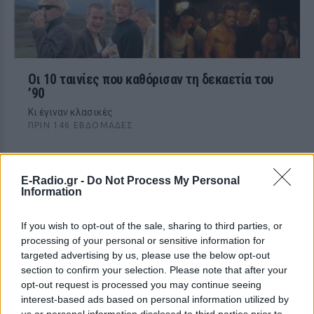
Οι 10 ταινίες που καθόρισαν τη δεκαετία του
’90
Κι έγιναν κλασικές
ΠΡΙΝ 146 ΕΒΔΟΜΆΔΕΣ
E-Radio.gr -
Do Not Process My Personal
Information
If you wish to opt-out of the sale, sharing to third parties, or
processing of your personal or sensitive information for
targeted advertising by us, please use the below opt-out
section to confirm your selection. Please note that after your
TV ΣΕΙΡΈΣ
opt-out request is processed you may continue seeing
interest-based ads based on personal information utilized by
Η μίνι σειρά που θα θέλεις να τελειώσεις σε
us or personal information disclosed to third parties prior to