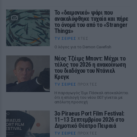
Το «δαιμονικό» ψάρι που
ανακαλύφθηκε τυχαία και πήρε
το όνομά του από το «Stranger
Things»
TV ΣΕΙΡΈΣ
ΧΤΕΣ
Ο λόγος για το Demon Cavefish
Νέος Τζέιμς Μποντ: Μέχρι το
τέλος του 2026 η ανακοίνωση
του διαδόχου του Ντάνιελ
Κρεγκ
TV ΣΕΙΡΈΣ
ΠΡΟΧΤΈΣ
Η παραγωγός Έιμι Πάσκαλ αποκαλύπτει
ότι η επιλογή του νέου 007 γίνεται με
απόλυτη προσοχή
3ο Piraeus Port Film Festival:
11–13 Σεπτεμβρίου 2026 στο
Δημοτικό Θέατρο Πειραιά
TV ΣΕΙΡΈΣ
ΠΡΟΧΤΈΣ