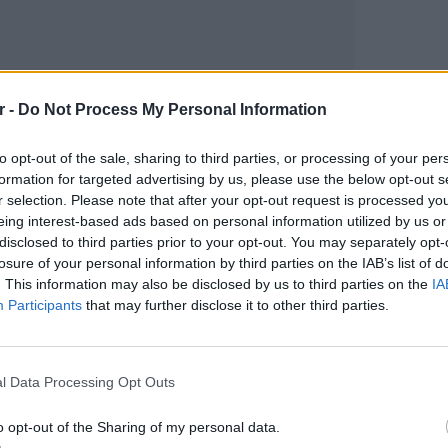
r -
Do Not Process My Personal Information
to opt-out of the sale, sharing to third parties, or processing of your per
formation for targeted advertising by us, please use the below opt-out s
gr στο
Google News
και μάθετε πρώτοι
τα
r selection. Please note that after your opt-out request is processed y
eing interest-based ads based on personal information utilized by us or
disclosed to third parties prior to your opt-out. You may separately opt-
; Τα νέα της ημέρας και ότι σου κάνει κλικ!
losure of your personal information by third parties on the IAB’s list of
. This information may also be disclosed by us to third parties on the
IA
r και στο Instagram
Participants
that may further disclose it to other third parties.
ΕΙΔΗΣΕΙ
ΔΙΑΦΗΜΙΣΗ
Ουκραν
οδηγείτ
l Data Processing Opt Outs
είναι τ
o opt-out of the Sharing of my personal data.