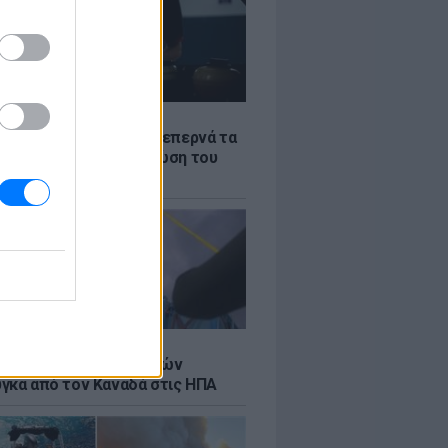
Σ
α «φωτιά»: Η βενζίνη ξεπερνά τα
 το λίτρο παρά την πτώση του
πετρελαίου διεθνώς
Σ
κή μεταφορά 30 φαλαινών
γκα από τον Καναδά στις ΗΠΑ