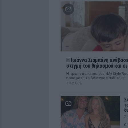
H Ιωάννα Σιαμπάνη ανέβασε
στιγμή του θηλασμού και ο
Η πρώην παίκτρια του «My Style R
πρόσφατα το δεύτερο παιδί τους
ΣΉΜΕΡΑ
Σ
τ
δ
Σ
Ο 