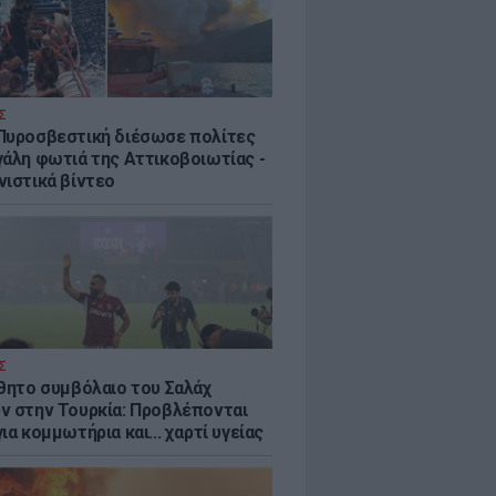
Σ
Πυροσβεστική διέσωσε πολίτες
γάλη φωτιά της Αττικοβοιωτίας -
νιστικά βίντεο
Σ
ύθητο συμβόλαιο του Σαλάχ
ν στην Τουρκία: Προβλέπονται
ια κομμωτήρια και... χαρτί υγείας