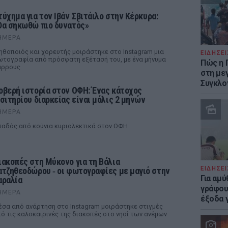
τύχημα για τον Ιβάν Σβιτάιλο στην Κέρκυρα:
Θα σηκωθώ πιο δυνατός»
ΉΜΕΡΑ
ηθοποιός και χορευτής μοιράστηκε στο Instagram μια
ΕΙΔΗΣΕΙ
τογραφία από πρόσφατη εξέτασή του, με ένα μήνυμα
Πώς η 
άρρους
στη με
Συγκλο
οβερή ιστορία στον ΟΦΗ: Ένας κάτοχος
ισιτηρίου διαρκείας είναι μόλις 2 μηνών
ΉΜΕΡΑ
αδός από κούνια κυριολεκτικά στον ΟΦΗ
ιακοπές στη Μύκονο για τη Βάλια
ΕΙΔΗΣΕΙ
ατζηθεοδώρου ‑ οι φωτογραφίες με μαγιό στην
Για αμ
αραλία
γράφου
ΉΜΕΡΑ
έξοδα γ
σα από ανάρτηση στο Instagram μοιράστηκε στιγμές
ό τις καλοκαιρινές της διακοπές στο νησί των ανέμων