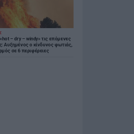
Σ
«hot – dry – windy» τις επόμενες
ς: Αυξημένος ο κίνδυνος φωτιάς,
ρμός σε 6 περιφέρειες