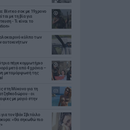
α: Βίντεο σοκ με 19χρονο
ίται με τη βία για
ευση - Τι είναι το
ation»
καλοκαιρινό κόλπο των
ν αυτοκινήτων
τρια πήγε κομμωτήριο
ορά μετά από 4 χρόνια –
νη μεταμόρφωσή της
al
ς στη Μύκονο για τη
ατζηθεοδώρου - οι
φίες με μαγιό στην
α
για τον Ιβάν Σβιτάιλο
ρκυρα: «Θα σηκωθώ πιο
ς»