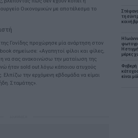
ς, βλέποντας πως δεν έχουν κοπεί ή
ουργείο Οικονομικών με αποτέλεσμα το
Στέφανο
τη σύντ
κοινή β
ιστή
H Ιωάνν
άτης Γονίδης προχώρησε μία ανάρτηση στον
φωτογρα
Η στιγμή
book σημείωσε: «Αγαπητοί φίλοι και φίλες,
μέρες χ
η να σας ανακοινώσω την ματαίωση της
Φοβερή 
ενώ ήταν sold out λόγω κάποιου ατυχούς
κάτοχος
. Ελπίζω την ερχόμενη εβδομάδα να είμαι
είναι μό
ήδη. Σταμάτης».
ΔΙΑΦΗΜΙΣΗ