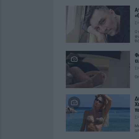
Α
«
Σ
Ο 
φω
θ
Φ
ε
Σ
Οπ
Δ
Χ
π
Σ
Μέ
απ