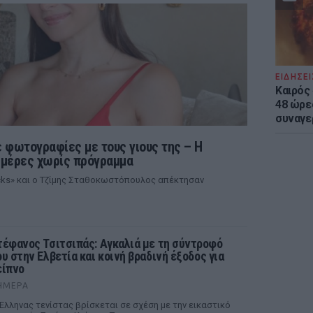
ΕΙΔΗΣΕΙ
Καιρός 
48 ώρε
συναγε
 φωτογραφίες με τους γιους της – Η
ι μέρες χωρίς πρόγραμμα
ocks» και ο Τζίμης Σταθοκωστόπουλος απέκτησαν
τέφανος Τσιτσιπάς: Αγκαλιά με τη σύντροφό
ου στην Ελβετία και κοινή βραδινή έξοδος για
είπνο
ΉΜΕΡΑ
Έλληνας τενίστας βρίσκεται σε σχέση με την εικαστικό