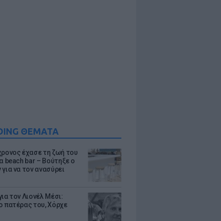
DING ΘΕΜΑΤΑ
χρονος έχασε τη ζωή του
α beach bar – Βούτηξε ο
 για να τον ανασύρει
ια τον Λιονέλ Μέσι:
ο πατέρας του, Χόρχε