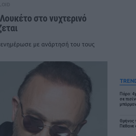
LOID
Λουκέτο στο νυχτερινό 
ζεται
 ενημέρωσε με ανάρτησή του τους
TREN
Πάρο: 4
σε πισίν
μπάρμαν
Θρήνος γ
Πέθανε 