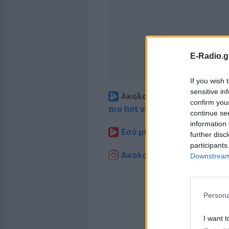
E-Radio.g
If you wish 
sensitive in
Ακολουθήστε το E-Radio.
confirm you
πιο hot νέα
.
continue se
information 
Εσύ μπήκες στο E-Daily.gr
further disc
participants
Ακολουθήστε το E-Radio.g
Downstream 
Persona
I want t