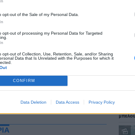
In
o opt-out of the Sale of my Personal Data.
In
to opt-out of processing my Personal Data for Targeted
ΕΙΔΗΣΕΙ
ing.
Καύσιμ
In
2 ευρώ
αργού 
o opt-out of Collection, Use, Retention, Sale, and/or Sharing
ersonal Data that Is Unrelated with the Purposes for which it
lected.
Out
CONFIRM
Data Deletion
Data Access
Privacy Policy
ΕΙΔΗΣΕΙ
Ιστορι
μπελού
ΡΙΑ