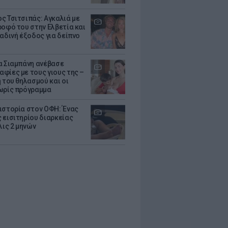
ς Τσιτσιπάς: Αγκαλιά με
ροφό του στην Ελβετία και
ραδινή έξοδος για δείπνο
α Σιαμπάνη ανέβασε
φίες με τους γιους της –
 του θηλασμού και οι
ωρίς πρόγραμμα
ιστορία στον ΟΦΗ: Ένας
 εισιτηρίου διαρκείας
λις 2 μηνών