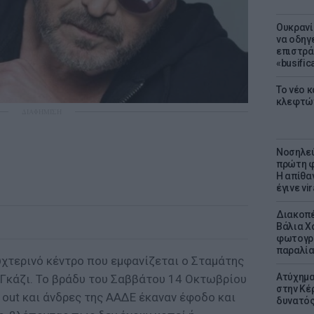
Ουκρανί
να οδηγε
επιστράτ
«busific
Το νέο 
κλεφτώ
ΔΙΑΦΗΜΙΣΗ
Νοσηλεύ
πρώτη φ
Η απίθα
έγινε vir
Διακοπέ
Βάλια Χ
φωτογρα
παραλί
χτερινό κέντρο που εμφανίζεται ο Σταμάτης
Ατύχημα 
 Γκάζι. Το βράδυ του Σαββάτου 14 Οκτωβρίου
στην Κέ
d out και άνδρες της ΑΑΔΕ έκαναν έφοδο και
δυνατό